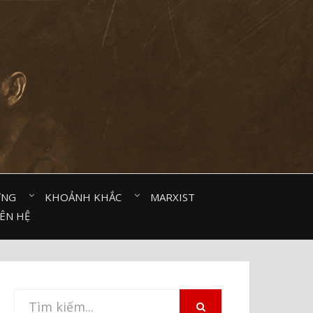
ỜNG⠀
KHOẢNH KHẮC⠀
MARXIST⠀
IÊN HỆ
Tìm