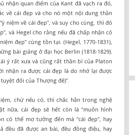
ủ nhận quan điểm của Kant đã vạch ra đó,
ác về cái đẹp và cho nó một nội dung thần
 “ý niệm về cái đẹp”, và suy cho cùng, thì đó
đẹp”, và Hegel cho rằng nếu đã chấp nhận có
 niệm đẹp” cùng tồn tại. (Hegel, 1770-1831),
g bài giảng ở đại học Berlin (1818-1829).
cái ý rất xưa và cũng rất thần bí của Platon
ười nhận ra được cái đẹp là do nhớ lại được
tuyệt đối của Thượng đế)”.
niệm, chứ nếu có, thì chắc hẳn trong nghệ
ật nữa, cái đẹp sẽ hết còn là “muôn hình
òn có thể mơ tưởng đến mà “cái đẹp”, hay
cả đều đã được an bài, đều đồng điệu, hay