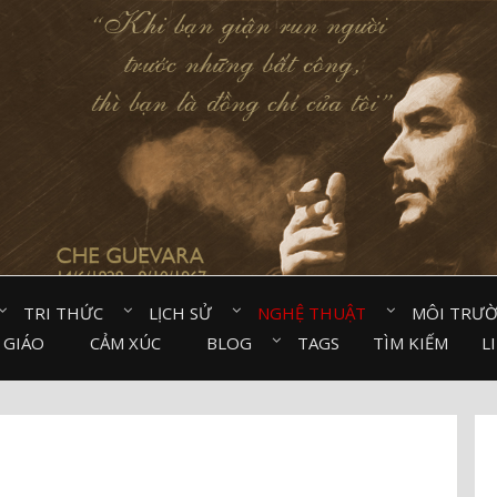
TRI THỨC⠀
LỊCH SỬ⠀
NGHỆ THUẬT⠀
MÔI TRƯ
 GIÁO⠀
CẢM XÚC⠀
BLOG⠀
TAGS
TÌM KIẾM
L