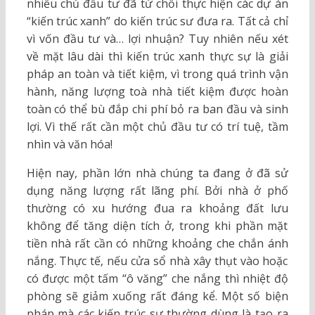
nhiều chủ đầu tư đã từ chối thực hiện các dự án
“kiến trúc xanh” do kiến trúc sư đưa ra. Tất cả chỉ
vì vốn đầu tư và… lợi nhuận? Tuy nhiên nếu xét
về mặt lâu dài thì kiến trúc xanh thực sự là giải
pháp an toàn và tiết kiệm, vì trong quá trình vận
hành, năng lượng toà nhà tiết kiệm được hoàn
toàn có thể bù đắp chi phí bỏ ra ban đầu và sinh
lợi. Vì thế rất cần một chủ đầu tư có trí tuệ, tầm
nhìn và văn hóa!
Hiện nay, phần lớn nhà chúng ta đang ở đã sử
dụng năng lượng rất lãng phí. Bởi nhà ở phố
thường có xu hướng đua ra khoảng đất lưu
không để tăng diện tích ở, trong khi phần mặt
tiền nhà rất cần có những khoảng che chắn ánh
nắng. Thực tế, nếu cửa sổ nhà xây thụt vào hoặc
có được một tấm “ô văng” che nắng thì nhiệt độ
phòng sẽ giảm xuống rất đáng kể. Một số biện
pháp mà các kiến trúc sư thường dùng là tạo ra