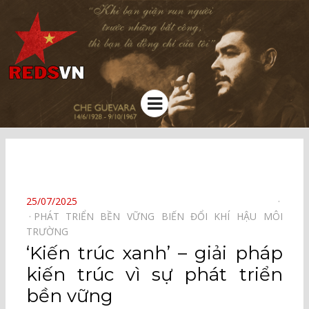
Kênh chia sẻ tri thức cộng đồng
Menu
⠀
POSTED
25/07/2025
ON
PHÁT TRIỂN BỀN VỮNG⠀
BIẾN ĐỔI KHÍ HẬU⠀
MÔI
TRƯỜNG⠀
‘Kiến trúc xanh’ – giải pháp
kiến trúc vì sự phát triển
bền vững