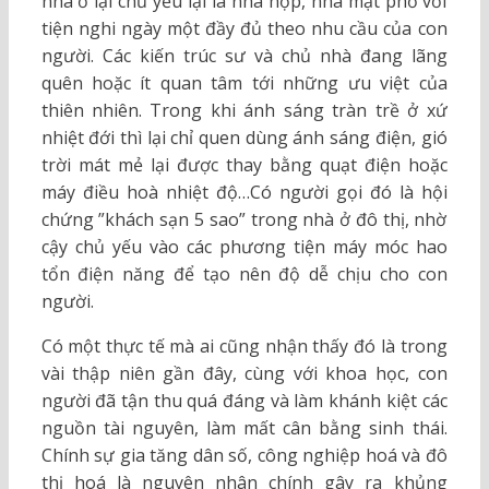
nhà ở lại chủ yếu lại là nhà hộp, nhà mặt phố với
tiện nghi ngày một đầy đủ theo nhu cầu của con
người. Các kiến trúc sư và chủ nhà đang lãng
quên hoặc ít quan tâm tới những ưu việt của
thiên nhiên. Trong khi ánh sáng tràn trề ở xứ
nhiệt đới thì lại chỉ quen dùng ánh sáng điện, gió
trời mát mẻ lại được thay bằng quạt điện hoặc
máy điều hoà nhiệt độ…Có người gọi đó là hội
chứng ”khách sạn 5 sao” trong nhà ở đô thị, nhờ
cậy chủ yếu vào các phương tiện máy móc hao
tổn điện năng để tạo nên độ dễ chịu cho con
người.
Có một thực tế mà ai cũng nhận thấy đó là trong
vài thập niên gần đây, cùng với khoa học, con
người đã tận thu quá đáng và làm khánh kiệt các
nguồn tài nguyên, làm mất cân bằng sinh thái.
Chính sự gia tăng dân số, công nghiệp hoá và đô
thị hoá là nguyên nhân chính gây ra khủng