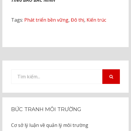
Theo BÁO BẮC NINH
Tags:
Phát triển bền vững
,
Đô thị
,
Kiến trúc
Tìm
kiếm
TÌM
KIẾM
cho:
BỨC TRANH MÔI TRƯỜNG
Cơ sở lý luận về quản lý môi trường