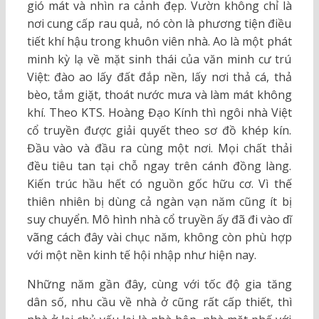
gió mát và nhìn ra cảnh đẹp. Vườn không chỉ là
nơi cung cấp rau quả, nó còn là phương tiện điều
tiết khí hậu trong khuôn viên nhà. Ao là một phát
minh kỳ lạ về mặt sinh thái của văn minh cư trú
Việt: đào ao lấy đất đắp nền, lấy nơi thả cá, thả
bèo, tắm giặt, thoát nước mưa và làm mát không
khí. Theo KTS. Hoàng Đạo Kính thì ngôi nhà Việt
cổ truyền được giải quyết theo sơ đồ khép kín.
Đầu vào và đầu ra cùng một nơi. Mọi chất thải
đều tiêu tan tại chỗ ngay trên cánh đồng làng.
Kiến trúc hầu hết có nguồn gốc hữu cơ. Vì thế
thiên nhiên bị dùng cả ngàn vạn năm cũng ít bị
suy chuyển. Mô hình nhà cổ truyền ấy đã đi vào dĩ
vãng cách đây vài chục năm, không còn phù hợp
với một nền kinh tế hội nhập như hiện nay.
Những năm gần đây, cùng với tốc độ gia tăng
dân số, nhu cầu về nhà ở cũng rất cấp thiết, thì