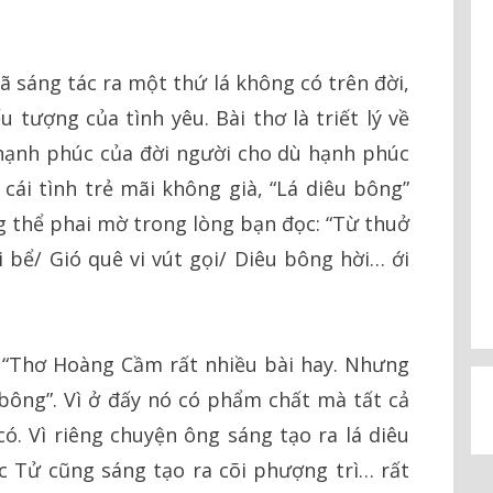
ã sáng tác ra một thứ lá không có trên đời,
 tượng của tình yêu. Bài thơ là triết lý về
 hạnh phúc của đời người cho dù hạnh phúc
cái tình trẻ mãi không già, “Lá diêu bông”
 thể phai mờ trong lòng bạn đọc: “Từ thuở
i bể/ Gió quê vi vút gọi/ Diêu bông hời… ới
 “Thơ Hoàng Cầm rất nhiều bài hay. Nhưng
u bông”. Vì ở đấy nó có phẩm chất mà tất cả
có. Vì riêng chuyện ông sáng tạo ra lá diêu
 Tử cũng sáng tạo ra cõi phượng trì… rất