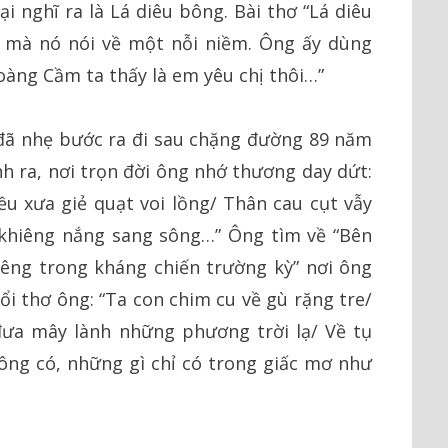
 nghĩ ra là Lá diêu bông. Bài thơ “Lá diêu
 mà nó nói về một nỗi niềm. Ông ấy dùng
oàng Cầm ta thấy là em yêu chị thôi…”
đã nhẹ bước ra đi sau chặng đường 89 năm
nh ra, nơi trọn đời ông nhớ thương day dứt:
iều xưa giẻ quạt voi lồng/ Thân cau cụt vẫy
khiêng nắng sang sông…” Ông tìm về “Bên
êng trong kháng chiến trường kỳ” nơi ông
uổi thơ ông: “Ta con chim cu về gù rặng tre/
đưa mây lành những phương trời lạ/ Về tụ
ông có, những gì chỉ có trong giấc mơ như