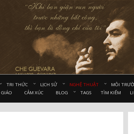
TRI THỨC⠀
LỊCH SỬ⠀
NGHỆ THUẬT⠀
MÔI TRƯ
 GIÁO⠀
CẢM XÚC⠀
BLOG⠀
TAGS
TÌM KIẾM
L