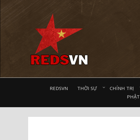
Kênh chia sẻ tri thức cộng đồng
REDSVN
THỜI SỰ⠀
CHÍNH TRỊ⠀
PHẬT