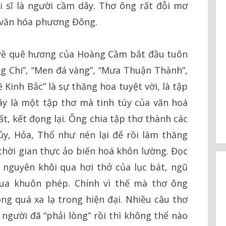
i sĩ là người cầm dây. Thơ ông rất đỗi mơ
 văn hóa phương Đông.
 về quê hương của Hoàng Cầm bắt đầu tuôn
ng Chi”, “Men đá vàng”, “Mưa Thuận Thành”,
ề Kinh Bắc” là sự thăng hoa tuyệt vời, là tập
y là một tập thơ mà tinh túy của văn hoá
t, kết đọng lại. Ông chia tập thơ thành các
y, Hỏa, Thổ như nén lại để rồi làm thăng
thời gian thực ảo biến hoá khôn lường. Đọc
 nguyên khôi qua hơi thở của lục bát, ngũ
qua khuôn phép. Chính vì thế mà thơ ông
ng quá xa lạ trong hiện đại. Nhiều câu thơ
 người đã “phải lòng” rồi thì không thể nào