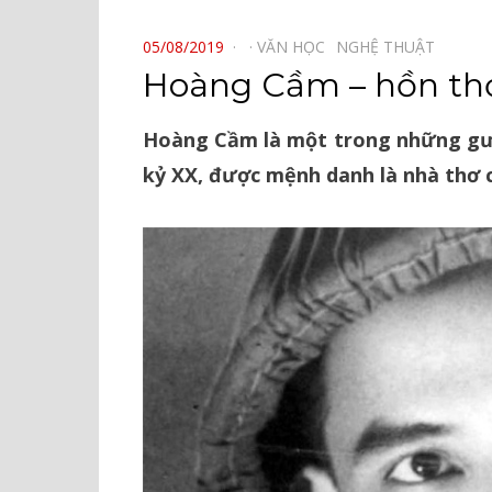
⠀
POSTED
05/08/2019
VĂN HỌC⠀
NGHỆ THUẬT⠀
ON
Hoàng Cầm – hồn thơ
Hoàng Cầm là một trong những gươ
kỷ XX, được mệnh danh là nhà thơ 