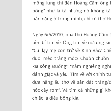
mông lung thì đến Hoàng Cầm ông lại
bông” như là tả nhưng nó không tả
bản năng ở trong mình, chỉ có thơ H
Ngày 6/5/2010, nhà thơ Hoàng Cầm 
bền bỉ tìm về. Ông tìm về nơi ông si
“Cúi lạy mẹ con trở về Kinh Bắc/ Ch
đuôi mèo trắng mốc/ Chuồn chuồn 
kia sông Đuống”: “nằm nghiêng nghi
đánh giặc và yêu. Tìm về với chính t
đưa nắng ấu thơ về sân đất trắng/
nóc cây rơm”. Và tìm cả những gì kh
chiếc lá diêu bông kia.