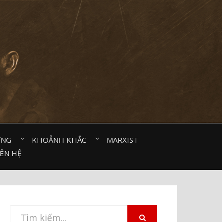
ỜNG⠀
KHOẢNH KHẮC⠀
MARXIST⠀
IÊN HỆ
Tìm