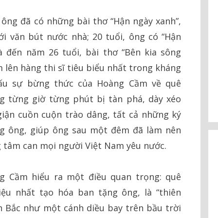
 ông đã có những bài thơ “Hận ngày xanh”,
ới văn bút nước nhà; 20 tuổi, ông có “Hận
à đến năm 26 tuổi, bài thơ “Bên kia sông
lên hàng thi sĩ tiêu biểu nhất trong kháng
dấu sự bừng thức của Hoàng Cầm về quê
g từng giờ từng phút bị tàn phá, dày xéo
giận cuồn cuộn trào dâng, tất cả những ký
ng ông, giúp ông sau một đêm đã làm nên
 tâm can mọi người Việt Nam yêu nước.
g Cầm hiểu ra một điều quan trọng: quê
iệu nhất tạo hóa ban tặng ông, là “thiên
h Bắc như một cánh diều bay trên bầu trời