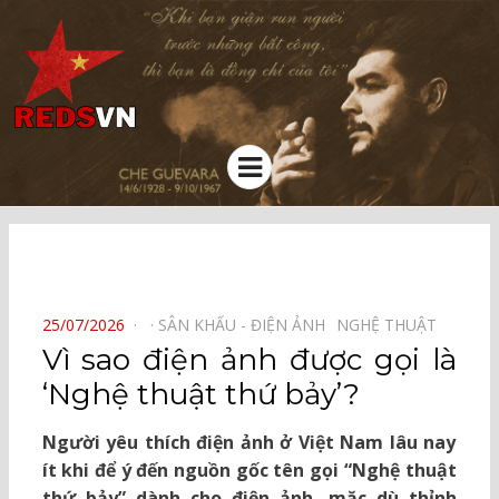
Kênh chia sẻ tri thức cộng đồng
Menu
⠀
POSTED
25/07/2026
SÂN KHẤU - ĐIỆN ẢNH⠀
NGHỆ THUẬT⠀
ON
Vì sao điện ảnh được gọi là
‘Nghệ thuật thứ bảy’?
Người yêu thích điện ảnh ở Việt Nam lâu nay
ít khi để ý đến nguồn gốc tên gọi “Nghệ thuật
thứ bảy” dành cho điện ảnh, mặc dù thỉnh