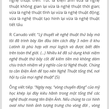
nghệ thuật trên. Tức là Điện ảnh vừa là nghệ
thuật không gian lại vừa là nghệ thuật thời gian;
vừa là nghệ thuật tĩnh lại vừa là nghệ thuật động;
vừa là nghệ thuật tạo hình lại vừa là nghệ thuật
tiết tấu.
R. Canudo viết: “
Lý thuyết về nghệ thuật thứ bảy mà
tôi đã trình bày lần đầu tiên cách đây 3 năm ở khu
Latinh là phù hợp với mọi logich và được biết đến
trên toàn thế giới. (…) Nhiều kẻ đã sử dụng khái niệm
nghệ thuật thứ bảy cốt để kiếm tiền mà không dám
chịu trách nhiệm về ý nghĩa của từ Nghệ thuật. Chúng
ta cần Điện Ảnh để tạo nên Nghệ Thuật tổng thể, nơi
hội tụ của mọi nghệ thuật
”.(5)
Ông viết tiếp:
“Ngày nay, “vòng chuyển động” của mỹ
học khép lại đày kiêu hãnh trong một tổng thể các
nghệ thuật mang tên Điện Ảnh. Nếu chúng ta coi hình
oval như hình ảnh tượng trưng cho vòng đời , vòng