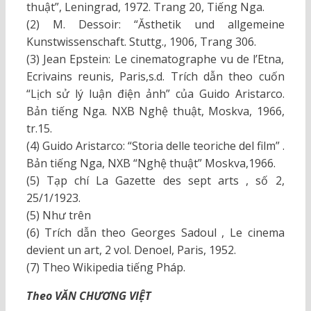
thuật”, Leningrad, 1972. Trang 20, Tiếng Nga.
(2) M. Dessoir: “Ăsthetik und allgemeine
Kunstwissenschaft. Stuttg., 1906, Trang 306.
(3) Jean Epstein: Le cinematographe vu de l’Etna,
Ecrivains reunis, Paris,s.d. Trích dẫn theo cuốn
“Lịch sử lý luận điện ảnh” của Guido Aristarco.
Bản tiếng Nga. NXB Nghệ thuật, Moskva, 1966,
tr.15.
(4) Guido Aristarco: “Storia delle teoriche del film” .
Bản tiếng Nga, NXB “Nghệ thuật” Moskva,1966.
(5) Tạp chí La Gazette des sept arts , số 2,
25/1/1923.
(5) Như trên
(6) Trích dẫn theo Georges Sadoul , Le cinema
devient un art, 2 vol. Denoel, Paris, 1952.
(7) Theo Wikipedia tiếng Pháp.
Theo VĂN CHƯƠNG VIỆT