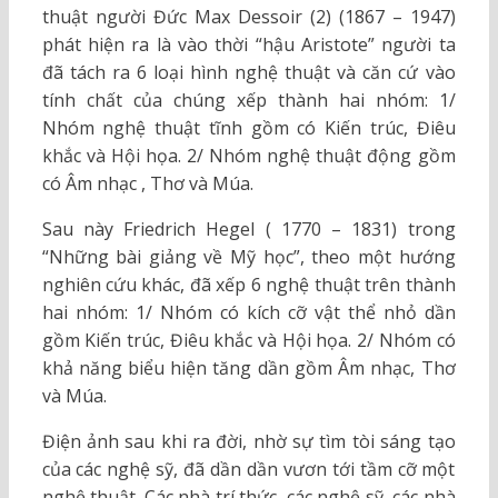
thuật người Đức Max Dessoir (2) (1867 – 1947)
phát hiện ra là vào thời “hậu Aristote” người ta
đã tách ra 6 loại hình nghệ thuật và căn cứ vào
tính chất của chúng xếp thành hai nhóm: 1/
Nhóm nghệ thuật tĩnh gồm có Kiến trúc, Điêu
khắc và Hội họa. 2/ Nhóm nghệ thuật động gồm
có Âm nhạc , Thơ và Múa.
Sau này Friedrich Hegel ( 1770 – 1831) trong
“Những bài giảng về Mỹ học”, theo một hướng
nghiên cứu khác, đã xếp 6 nghệ thuật trên thành
hai nhóm: 1/ Nhóm có kích cỡ vật thể nhỏ dần
gồm Kiến trúc, Điêu khắc và Hội họa. 2/ Nhóm có
khả năng biểu hiện tăng dần gồm Âm nhạc, Thơ
và Múa.
Điện ảnh sau khi ra đời, nhờ sự tìm tòi sáng tạo
của các nghệ sỹ, đã dần dần vươn tới tầm cỡ một
nghệ thuật. Các nhà trí thức, các nghệ sỹ, các nhà