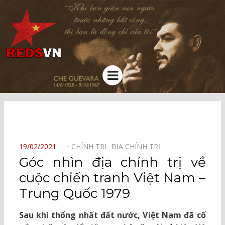
Kênh chia sẻ tri thức cộng đồng
Menu
⠀
POSTED
19/02/2021
CHÍNH TRỊ⠀
ĐỊA CHÍNH TRỊ⠀
ON
Góc nhìn địa chính trị về
cuộc chiến tranh Việt Nam –
Trung Quốc 1979
Sau khi thống nhất đất nước, Việt Nam đã cố