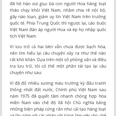
đã hô hào xúi giục bà con người Hoa hàng loạt
tháo chạy khỏi Việt Nam, nhằm chia rẽ nội bộ,
gây náo loạn, giảm uy tín Việt Nam trên trường
quốc tế. Phía Trung Quốc thì ngược lại, cáo buộc
Việt Nam đàn áp người Hoa và ép họ nhập quốc
tịch Việt Nam.
Vì lưu trữ cả hai bên vẫn chưa được bạch hóa,
nên tìm hiểu lại câu chuyện xảy ra như thế nào
rất khó khăn. Dựa trên một sổ phỏng vấn và điều
tra lưu trữ, tôi có thể một phần tái tạo lại câu
chuyện như sau:
Vì đã đổ nhiều xương máu trường kỳ đấu tranh
thống nhất đất nước, Chính phủ Việt Nam sau
năm 1975 đã quyết tâm nhanh chóng hợp hóa
miền Nam vào chế độ Xã hội Chủ nghĩa bằng
những biện pháp cứng rắn như cải tạo hàng loạt
và lâu năm với các nhân vật từng làm việc cho chế