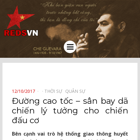
Kênh chia sẻ tri thức cộng đồng
Menu
⠀
POSTED
12/10/2017
THỜI SỰ⠀
QUÂN SỰ⠀
ON
Đường cao tốc – sân bay dã
chiến lý tưởng cho chiến
đấu cơ
Bên cạnh vai trò hệ thống giao thông huyết