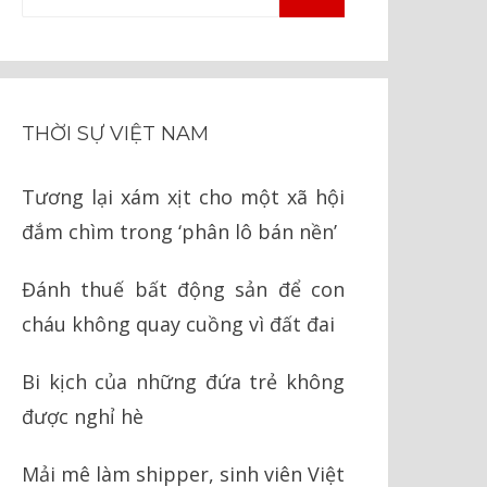
TÌM
kiếm
KIẾM
cho:
THỜI SỰ VIỆT NAM
Tương lại xám xịt cho một xã hội
đắm chìm trong ‘phân lô bán nền’
Đánh thuế bất động sản để con
cháu không quay cuồng vì đất đai
Bi kịch của những đứa trẻ không
được nghỉ hè
Mải mê làm shipper, sinh viên Việt