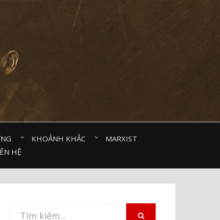
ỜNG⠀
KHOẢNH KHẮC⠀
MARXIST⠀
IÊN HỆ
Tìm