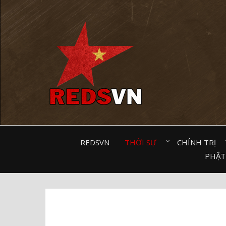
Kênh chia sẻ tri thức cộng đồng
REDSVN
THỜI SỰ⠀
CHÍNH TRỊ⠀
PHẬT