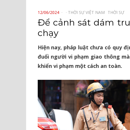
⠀
POSTED
12/06/2024
THỜI SỰ VIỆT NAM⠀
THỜI SỰ⠀
ON
Để cảnh sát dám tru
chạy
Hiện nay, pháp luật chưa có quy đị
đuổi người vi phạm giao thông mà
khiển vi phạm một cách an toàn.