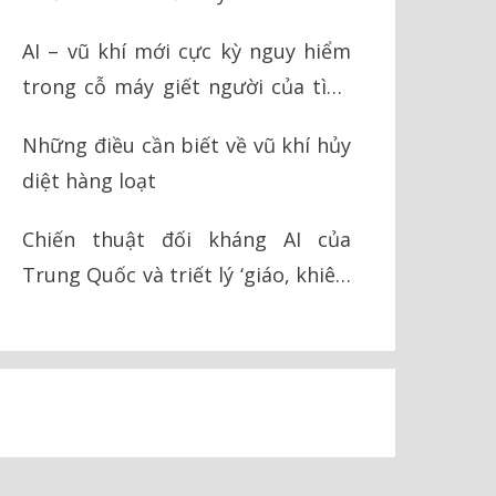
AI – vũ khí mới cực kỳ nguy hiểm
trong cỗ máy giết người của tình
báo Israel
Những điều cần biết về vũ khí hủy
diệt hàng loạt
Chiến thuật đối kháng AI của
Trung Quốc và triết lý ‘giáo, khiên’
trong chiến tranh hiện đại