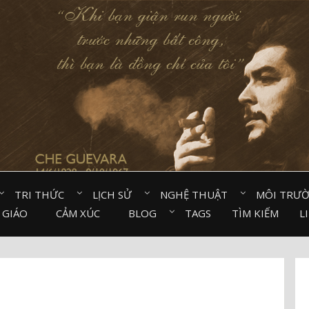
TRI THỨC⠀
LỊCH SỬ⠀
NGHỆ THUẬT⠀
MÔI TRƯ
 GIÁO⠀
CẢM XÚC⠀
BLOG⠀
TAGS
TÌM KIẾM
L