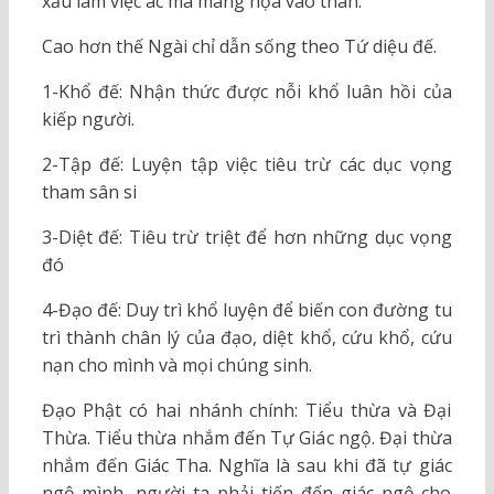
xấu làm việc ác mà mang họa vào thân.
Cao hơn thế Ngài chỉ dẫn sống theo Tứ diệu đế.
1-Khổ đế: Nhận thức được nỗi khổ luân hồi của
kiếp người.
2-Tập đế: Luyện tập việc tiêu trừ các dục vọng
tham sân si
3-Diệt đế: Tiêu trừ triệt để hơn những dục vọng
đó
4-Đạo đế: Duy trì khổ luyện để biến con đường tu
trì thành chân lý của đạo, diệt khổ, cứu khổ, cứu
nạn cho mình và mọi chúng sinh.
Đạo Phật có hai nhánh chính: Tiểu thừa và Đại
Thừa. Tiểu thừa nhắm đến Tự Giác ngộ. Đại thừa
nhắm đến Giác Tha. Nghĩa là sau khi đã tự giác
ngộ mình, người ta phải tiến đến giác ngộ cho