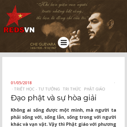
Kênh chia sẻ tri thức cộng đồng
Menu
⠀
POSTED
01/05/2018
ON
TRIẾT HỌC - TƯ TƯỞNG⠀
TRI THỨC⠀
PHẬT GIÁO⠀
Đạo phật và sự hòa giải
Không ai sống được một mình, mà người ta
phải sống với, sống lẫn, sống trong với người
khác và vạn vật. Vậy thì Phật giáo với phương