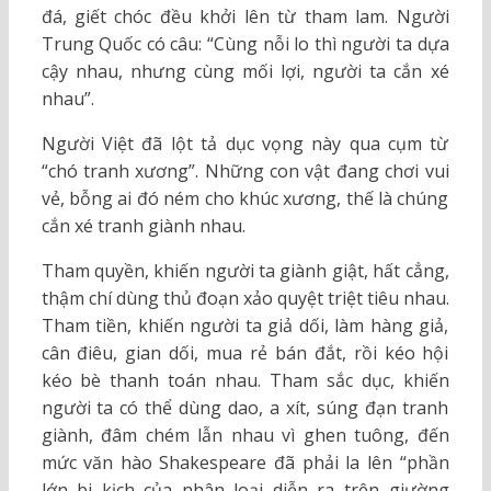
đá, giết chóc đều khởi lên từ tham lam. Người
Trung Quốc có câu: “Cùng nỗi lo thì người ta dựa
cậy nhau, nhưng cùng mối lợi, người ta cắn xé
nhau”.
Người Việt đã lột tả dục vọng này qua cụm từ
“chó tranh xương”. Những con vật đang chơi vui
vẻ, bỗng ai đó ném cho khúc xương, thế là chúng
cắn xé tranh giành nhau.
Tham quyền, khiến người ta giành giật, hất cẳng,
thậm chí dùng thủ đoạn xảo quyệt triệt tiêu nhau.
Tham tiền, khiến người ta giả dối, làm hàng giả,
cân điêu, gian dối, mua rẻ bán đắt, rồi kéo hội
kéo bè thanh toán nhau. Tham sắc dục, khiến
người ta có thể dùng dao, a xít, súng đạn tranh
giành, đâm chém lẫn nhau vì ghen tuông, đến
mức văn hào Shakespeare đã phải la lên “phần
lớn bi kịch của nhân loại diễn ra trên giường