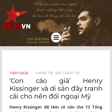
Kênh chia sẻ tri thức cộng đồng
Menu
⠀
POSTED
14/01/2026
CHÍNH TRỊ⠀
ĐỊA CHÍNH TRỊ⠀
ON
‘Con cáo già’ Henry
Kissinger và di sản đầy tranh
cãi cho nền đối ngoại Mỹ
Henry Kissinger đã làm cố vấn cho 12 Tổng