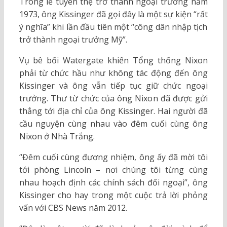
Trong lễ tuyên thệ trở thành ngoại trưởng năm
1973, ông Kissinger đã gọi đây là một sự kiện “rất
ý nghĩa” khi lần đầu tiên một “công dân nhập tịch
trở thành ngoại trưởng Mỹ”.
Vụ bê bối Watergate khiến Tổng thống Nixon
phải từ chức hầu như không tác động đến ông
Kissinger và ông vẫn tiếp tục giữ chức ngoại
trưởng. Thư từ chức của ông Nixon đã được gửi
thẳng tới địa chỉ của ông Kissinger. Hai người đã
cầu nguyện cùng nhau vào đêm cuối cùng ông
Nixon ở Nhà Trắng.
“Đêm cuối cùng đương nhiệm, ông ấy đã mời tôi
tới phòng Lincoln – nơi chúng tôi từng cùng
nhau hoạch định các chính sách đối ngoại”, ông
Kissinger cho hay trong một cuộc trả lời phỏng
vấn với CBS News năm 2012.