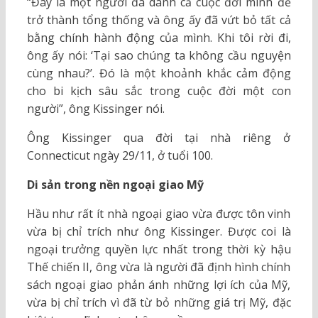
“Đây là một người đã dành cả cuộc đời mình để
trở thành tổng thống và ông ấy đã vứt bỏ tất cả
bằng chính hành động của mình. Khi tôi rời đi,
ông ấy nói: ‘Tại sao chúng ta không cầu nguyện
cùng nhau?’. Đó là một khoảnh khắc cảm động
cho bi kịch sâu sắc trong cuộc đời một con
người”, ông Kissinger nói.
Ông Kissinger qua đời tại nhà riêng ở
Connecticut ngày 29/11, ở tuổi 100.
Di sản trong nền ngoại giao Mỹ
Hầu như rất ít nhà ngoại giao vừa được tôn vinh
vừa bị chỉ trích như ông Kissinger. Được coi là
ngoại trưởng quyền lực nhất trong thời kỳ hậu
Thế chiến II, ông vừa là người đã định hình chính
sách ngoại giao phản ánh những lợi ích của Mỹ,
vừa bị chỉ trích vì đã từ bỏ những giá trị Mỹ, đặc