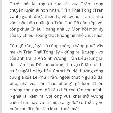
Trước hết là ứng xử của các vua Trần trong
chuyện luyến ái hôn nhân. Trần Thái Tông (Trần
Cảnh) giành được thiên hạ về tay họ Trần là nhờ
vào cuộc hôn nhân (do Trần Thủ Độ dàn xếp) với
công chúa Chiêu Hoàng nhà Lý. Món hồi môn ấy
của Lý Chiêu Hoàng thật không hề nhỏ chút nào!
Cứ ngỡ rằng “gái có công chồng chẳng phụ”, vậy
mà khi Trần Thái Tông lấy – đúng ra là cướp – vợ
của anh trai là An Sinh Vương Trần Liễu (cũng lại
do Trần Thủ Độ chủ xướng), bà vợ cũ lập tức bị
truất ngôi Hoàng hậu. Chưa hết, để thưởng công
cứu giá của Lê Phụ Trần, ngoài chức Ngự sử đại
phu, nhà vua còn “hào phóng” gả luôn Chiêu
Hoàng cho người đã liều chết che tên cho mình.
Nghĩa là, xem ra, với ông vua khai mở vương
triều Trần này, vợ là “một cái gì đó” có thể lấy về
hoặc cho đi một cách khá… thoải mái!