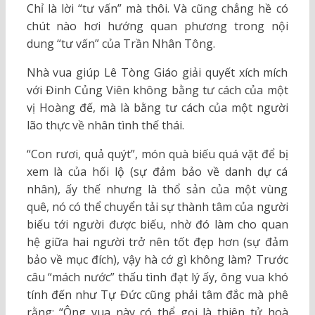
Chỉ là lời “tư vấn” mà thôi. Và cũng chẳng hề có
chút nào hơi hướng quan phương trong nội
dung “tư vấn” của Trần Nhân Tông.
Nhà vua giúp Lê Tòng Giáo giải quyết xích mích
với Đinh Củng Viên không bằng tư cách của một
vị Hoàng đế, mà là bằng tư cách của một người
lão thực về nhân tình thế thái.
“Con rươi, quả quýt”, món quà biếu quá vặt để bị
xem là của hối lộ (sự đảm bảo về danh dự cá
nhân), ấy thế nhưng là thổ sản của một vùng
quê, nó có thể chuyển tải sự thành tâm của người
biếu tới người được biếu, nhờ đó làm cho quan
hệ giữa hai người trở nên tốt đẹp hơn (sự đảm
bảo về mục đích), vậy hà cớ gì không làm? Trước
câu “mách nước” thấu tình đạt lý ấy, ông vua khó
tính đến như Tự Đức cũng phải tâm đắc mà phê
rằng: “Ông vua này có thể gọi là thiên tử hoà