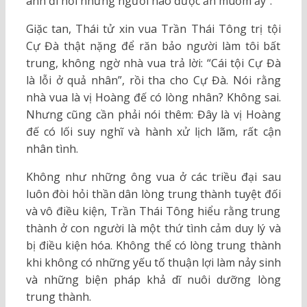
anh đi hỏi những người nào được ăn muỗm ấy”.
Giặc tan, Thái tử xin vua Trần Thái Tông trị tội
Cự Đà thật nặng để răn bảo người làm tôi bất
trung, không ngờ nhà vua trả lời: “Cái tội Cự Đà
là lỗi ở quả nhân”, rồi tha cho Cự Đà. Nói rằng
nhà vua là vị Hoàng đế có lòng nhân? Không sai.
Nhưng cũng cần phải nói thêm: Đây là vị Hoàng
đế có lối suy nghĩ và hành xử lịch lãm, rất cận
nhân tình.
Không như những ông vua ở các triều đại sau
luôn đòi hỏi thần dân lòng trung thành tuyệt đối
và vô điều kiện, Trần Thái Tông hiểu rằng trung
thành ở con người là một thứ tình cảm duy lý và
bị điều kiện hóa. Không thể có lòng trung thành
khi không có những yếu tố thuận lợi làm nảy sinh
và những biện pháp khả dĩ nuôi dưỡng lòng
trung thành.