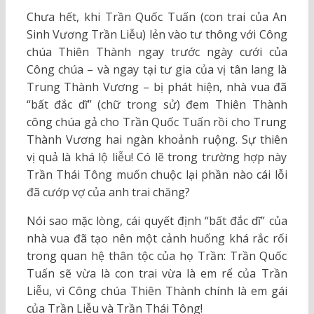
Chưa hết, khi Trần Quốc Tuấn (con trai của An
Sinh Vương Trần Liễu) lẻn vào tư thông với Công
chúa Thiên Thành ngay trước ngày cưới của
Công chúa – và ngay tại tư gia của vị tân lang là
Trung Thành Vương – bị phát hiện, nhà vua đã
“bất đắc dĩ” (chữ trong sử) đem Thiên Thành
công chúa gả cho Trần Quốc Tuấn rồi cho Trung
Thành Vương hai ngàn khoảnh ruộng. Sự thiên
vị quả là khá lộ liễu! Có lẽ trong trường hợp này
Trần Thái Tông muốn chuộc lại phần nào cái lỗi
đã cướp vợ của anh trai chăng?
Nói sao mặc lòng, cái quyết định “bất đắc dĩ” của
nhà vua đã tạo nên một cảnh huống khá rắc rối
trong quan hệ thân tộc của họ Trần: Trần Quốc
Tuấn sẽ vừa là con trai vừa là em rể của Trần
Liễu, vì Công chúa Thiên Thành chính là em gái
của Trần Liễu và Trần Thái Tông!