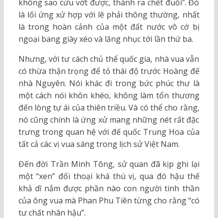
không sao cứu vớt được, thành ra chết đuối”. Đó
là lối ứng xử hợp với lẽ phải thông thường, nhất
là trong hoàn cảnh của một đất nước vô cớ bị
ngoại bang giày xéo và lăng nhục tới lần thứ ba.
Nhưng, với tư cách chủ thể quốc gia, nhà vua vẫn
có thừa thận trọng để tỏ thái độ trước Hoàng đế
nhà Nguyên. Nói khác đi trong bức phúc thư là
một cách nói khôn khéo, không làm tổn thương
đến lòng tự ái của thiên triều. Và có thể cho rằng,
nó cũng chính là ứng xử mang những nét rất đặc
trưng trong quan hệ với đế quốc Trung Hoa của
tất cả các vị vua sáng trong lịch sử Việt Nam.
Đến đời Trần Minh Tông, sử quan đã kịp ghi lại
một “xen” đối thoại khá thú vị, qua đó hậu thế
khả dĩ nắm được phần nào con người tinh thần
của ông vua mà Phan Phu Tiên từng cho rằng “có
tư chất nhân hậu”.