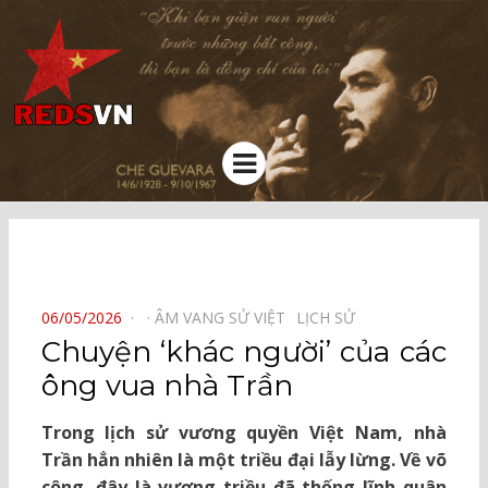
Kênh chia sẻ tri thức cộng đồng
Menu
⠀
POSTED
06/05/2026
ÂM VANG SỬ VIỆT⠀
LỊCH SỬ⠀
ON
Chuyện ‘khác người’ của các
ông vua nhà Trần
Trong lịch sử vương quyền Việt Nam, nhà
Trần hẳn nhiên là một triều đại lẫy lừng. Về võ
công, đây là vương triều đã thống lĩnh quân