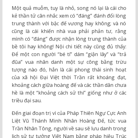
Một quả muỗm, tuy là nhỏ, song nó lại là cái cho
kẻ thần tử cân nhắc xem có “đáng” đánh đổi lòng
trung thành với bậc đế vương hay không; và nó
cũng là cái khiến nhà vua phải phản tư, rằng
mình có “đáng” được nhận lòng trung thành của
bề tôi hay không! Nội chi tiết này cũng đủ thấy:
Để một con người “bé tí” dám “giận lây” và “trả
đũa” vua nhân danh một sự công bằng trừu
tượng nào đó, hẳn là cái phong thái sinh hoạt
của xã hội Đại Việt thời Trần rất khoáng đạt,
khoảng cách giữa hoàng đế và các thần dân chưa
hề là một “khoảng cách sử thi” giống như ở các
triều đại sau.
Đến giai đoạn trị vì của Pháp Thiên Ngự Cực Anh
Liệt Vũ Thánh Minh Nhân Hoàng Đế, tức vua
Trần Nhân Tông, người về sau sẽ lưu danh trong
lịch sử tư tưởng Việt Nam bằng pháp hiệu Trúc