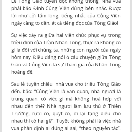
Lê Tòng Giáo tuyên đọc không thông. Nhà vua
phải bảo Đinh Củng Viên đứng bên nhắc. Được
lời như cởi tấm lòng, tiếng nhắc của Củng Viên
ngày càng to dần, át cả tiếng đọc của Tòng Giáo!
Sự việc xảy ra giữa hai viên chức phục vụ trong
triều đình của Trần Nhân Tông, thực ra không có
gì lạ đối với chúng ta, những con người của ngày
hôm nay. Điều đáng nói ở câu chuyện giữa Tòng
Giáo và Củng Viên là sự tham gia của Nhân Tông
hoàng đế.
Sau lễ tuyên chiếu, nhà vua cho triệu Tòng Giáo
đến, bảo: “Củng Viên là văn quan, nhà ngươi là
trung quan, có việc gì mà không hoà hợp với
nhau đến thế? Nhà ngươi làm lưu thủ ở Thiên
Trường, rươi có, quýt có, đi lại tặng biếu cho
nhau thì có hại gì?”. Tuyệt không phải là việc nhà
vua phân định ai đúng ai sai, “theo nguyên tắc”.