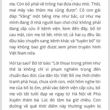
mẹ. Còn bố phải về trông hai đứa cháu nhỏ. Thôi,
mai mày vào thăm mẹ cũng được”. Cô con gái
đáp: “Vâng” một tiếng nhẹ như bấc, cứ như mẹ
mình đang ở nhà người bạn chơi chứ không phải
đang cấp cứu ở bệnh viện. Xem đến đây, bố tớ
cau mặt, còn mẹ tớ liếc nhìn tớ, cả hai cụ đều lắc
đầu bảo chuyển sang kênh khác và “tuyên bố” từ
nay không bao giờ được xem phim truyền hình
Việt Nam nữa.
Hỏi tại sao? Bố tớ bảo: “Lời thoại trong phìm như
thế là không chỉ vi phạm nghiêm trọng đến
chuẩn đạo đức của dân tộc Việt Bố mẹ thời chiến
tranh phá hoại, chưa sinh con, một hôm nghe tin
mẹ của bố bị ốm, phải vào bệnh viện cấp cứu, bố
mẹ vội tất tưởi đạp xe ngay từ Hà Nội về Phú
Xuyên thăm bà. Lúc đó tầm ba giờ chiều. Con
đường về quê thời điểm này thường xuyên bị