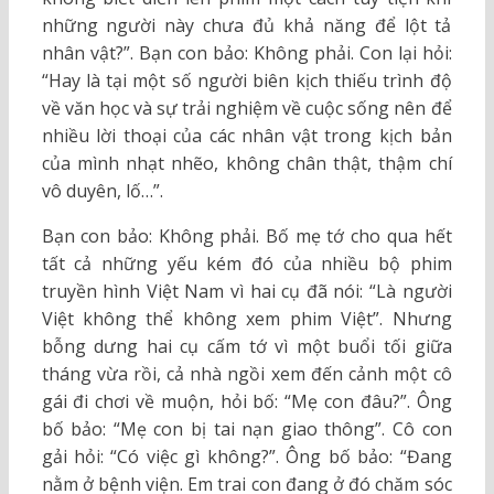
những người này chưa đủ khả năng để lột tả
nhân vật?”. Bạn con bảo: Không phải. Con lại hỏi:
“Hay là tại một số người biên kịch thiếu trình độ
về văn học và sự trải nghiệm về cuộc sống nên để
nhiều lời thoại của các nhân vật trong kịch bản
của mình nhạt nhẽo, không chân thật, thậm chí
vô duyên, lố…”.
Bạn con bảo: Không phải. Bố mẹ tớ cho qua hết
tất cả những yếu kém đó của nhiều bộ phim
truyền hình Việt Nam vì hai cụ đã nói: “Là người
Việt không thể không xem phim Việt”. Nhưng
bỗng dưng hai cụ cấm tớ vì một buổi tối giữa
tháng vừa rồi, cả nhà ngồi xem đến cảnh một cô
gái đi chơi về muộn, hỏi bố: “Mẹ con đâu?”. Ông
bố bảo: “Mẹ con bị tai nạn giao thông”. Cô con
gải hỏi: “Có việc gì không?”. Ông bố bảo: “Đang
nằm ở bệnh viện. Em trai con đang ở đó chăm sóc