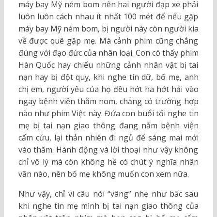
máy bay Mỹ ném bom nên hai người đạp xe phải
luôn luôn cách nhau ít nhất 100 mét để nếu gặp
máy bay Mỹ ném bom, bị người này còn người kia
về được quê gặp mẹ. Mà cảnh phim cũng chẳng
đúng với đạo đức của nhân loại. Con có thấy phim
Hàn Quốc hay chiếu những cảnh nhân vật bị tai
nạn hay bị đột quỵ, khi nghe tin dữ, bố mẹ, anh
chị em, người yêu của họ đều hớt ha hớt hải vào
ngay bệnh viện thăm nom, chẳng có trường hợp
nào như phim Việt này. Đứa con buổi tối nghe tin
mẹ bị tai nạn giao thông đang nằm bệnh viện
cấm cứu, lại thản nhiên đi ngủ để sáng mai mới
vào thăm. Hành động và lời thoại như vậy không
chỉ vô lý mà còn không hề có chút ý nghĩa nhân
văn nào, nên bố mẹ không muốn con xem nữa.
Như vậy, chỉ vì câu nói “vâng” nhẹ như bấc sau
khi nghe tin mẹ mình bị tai nạn giao thông của