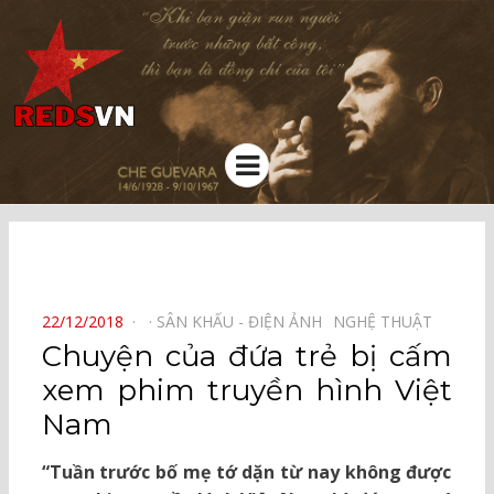
Kênh chia sẻ tri thức cộng đồng
Menu
⠀
POSTED
22/12/2018
SÂN KHẤU - ĐIỆN ẢNH⠀
NGHỆ THUẬT⠀
ON
Chuyện của đứa trẻ bị cấm
xem phim truyền hình Việt
Nam
“Tuần trước bố mẹ tớ dặn từ nay không được