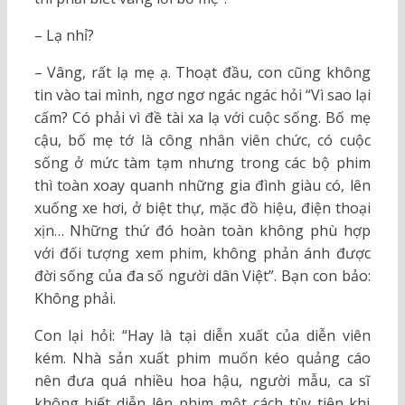
– Lạ nhỉ?
– Vâng, rất lạ mẹ ạ. Thoạt đầu, con cũng không
tin vào tai mình, ngơ ngơ ngác ngác hỏi “Vì sao lại
cấm? Có phải vì đề tài xa lạ với cuộc sống. Bố mẹ
cậu, bố mẹ tớ là công nhân viên chức, có cuộc
sống ở mức tàm tạm nhưng trong các bộ phim
thì toàn xoay quanh những gia đình giàu có, lên
xuống xe hơi, ở biệt thự, mặc đồ hiệu, điện thoại
xịn… Những thứ đó hoàn toàn không phù hợp
với đối tượng xem phim, không phản ánh được
đời sống của đa số người dân Việt”. Bạn con bảo:
Không phải.
Con lại hỏi: “Hay là tại diễn xuất của diễn viên
kém. Nhà sản xuất phim muốn kéo quảng cáo
nên đưa quá nhiều hoa hậu, người mẫu, ca sĩ
không biết diễn lên phim một cách tùy tiện khi