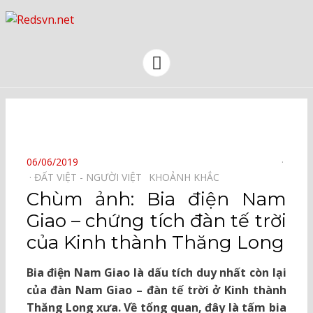
Kênh chia sẻ tri thức cộng đồng
Menu
⠀
POSTED
06/06/2019
ON
ĐẤT VIỆT - NGƯỜI VIỆT⠀
KHOẢNH KHẮC⠀
Chùm ảnh: Bia điện Nam
Giao – chứng tích đàn tế trời
của Kinh thành Thăng Long
Bia điện Nam Giao là dấu tích duy nhất còn lại
của đàn Nam Giao – đàn tế trời ở Kinh thành
Thăng Long xưa. Về tổng quan, đây là tấm bia