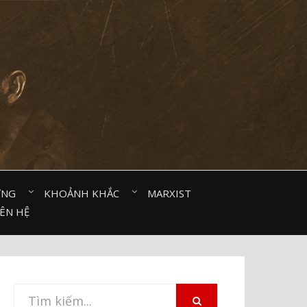
ỜNG⠀
KHOẢNH KHẮC⠀
MARXIST⠀
IÊN HỆ
Tìm