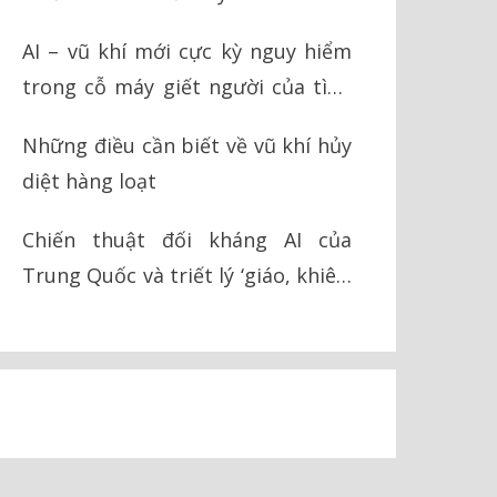
AI – vũ khí mới cực kỳ nguy hiểm
trong cỗ máy giết người của tình
báo Israel
Những điều cần biết về vũ khí hủy
diệt hàng loạt
Chiến thuật đối kháng AI của
Trung Quốc và triết lý ‘giáo, khiên’
trong chiến tranh hiện đại