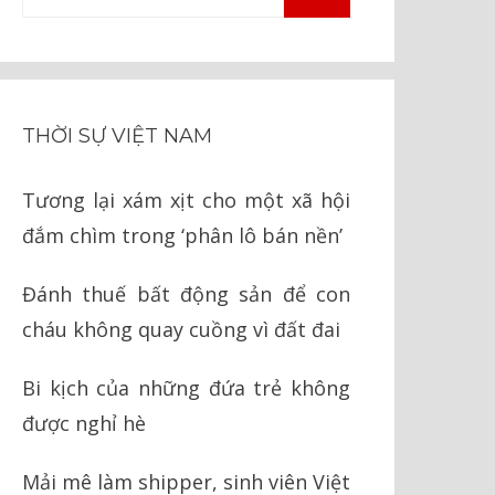
TÌM
kiếm
KIẾM
cho:
THỜI SỰ VIỆT NAM
Tương lại xám xịt cho một xã hội
đắm chìm trong ‘phân lô bán nền’
Đánh thuế bất động sản để con
cháu không quay cuồng vì đất đai
Bi kịch của những đứa trẻ không
được nghỉ hè
Mải mê làm shipper, sinh viên Việt