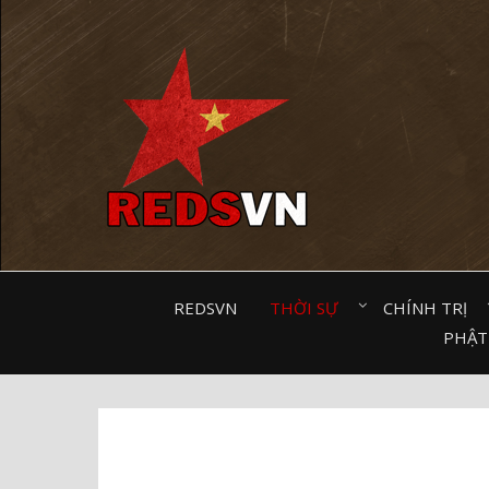
Kênh chia sẻ tri thức cộng đồng
REDSVN
THỜI SỰ⠀
CHÍNH TRỊ⠀
PHẬT