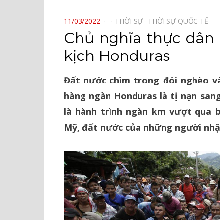
⠀
POSTED
11/03/2022
THỜI SỰ⠀
THỜI SỰ QUỐC TẾ⠀
ON
Chủ nghĩa thực dân
kịch Honduras
Đất nước chìm trong đói nghèo v
hàng ngàn Honduras là tị nạn san
là hành trình ngàn km vượt qua 
Mỹ, đất nước của những người nhậ