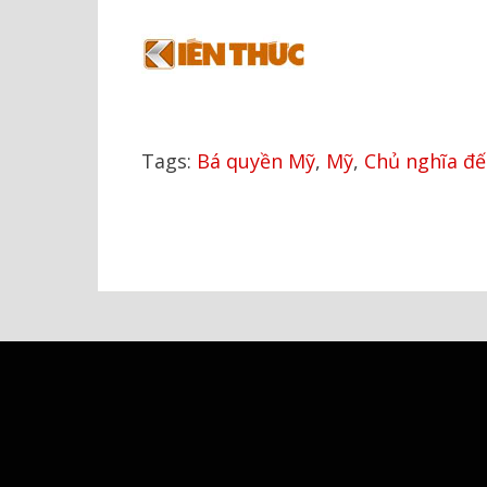
Tags:
Bá quyền Mỹ
,
Mỹ
,
Chủ nghĩa đế