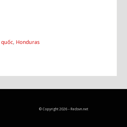
 quốc
,
Honduras
© Copyright 2026 –
Redsvn.net