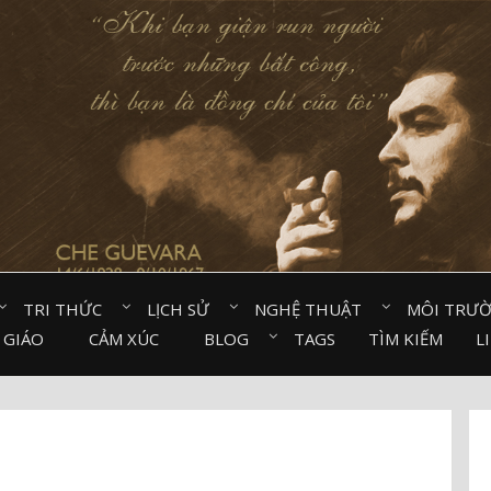
TRI THỨC⠀
LỊCH SỬ⠀
NGHỆ THUẬT⠀
MÔI TRƯ
 GIÁO⠀
CẢM XÚC⠀
BLOG⠀
TAGS
TÌM KIẾM
L