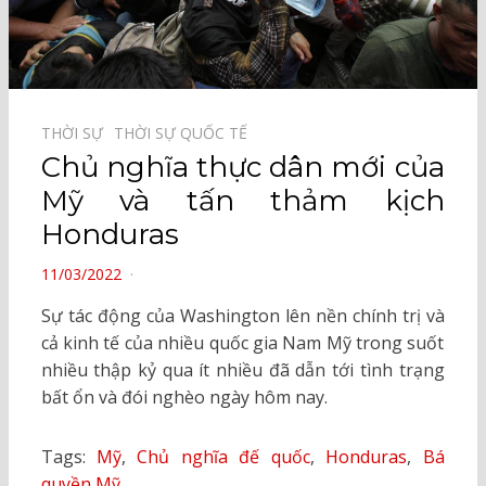
THỜI SỰ⠀
THỜI SỰ QUỐC TẾ⠀
Chủ nghĩa thực dân mới của
Mỹ và tấn thảm kịch
Honduras
POSTED
11/03/2022
ON
Sự tác động của Washington lên nền chính trị và
cả kinh tế của nhiều quốc gia Nam Mỹ trong suốt
nhiều thập kỷ qua ít nhiều đã dẫn tới tình trạng
bất ổn và đói nghèo ngày hôm nay.
Tags:
Mỹ
,
Chủ nghĩa đế quốc
,
Honduras
,
Bá
quyền Mỹ