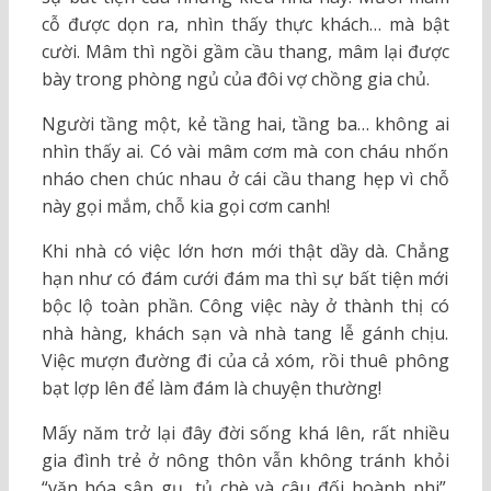
cỗ được dọn ra, nhìn thấy thực khách… mà bật
cười. Mâm thì ngồi gầm cầu thang, mâm lại được
bày trong phòng ngủ của đôi vợ chồng gia chủ.
Người tầng một, kẻ tầng hai, tầng ba… không ai
nhìn thấy ai. Có vài mâm cơm mà con cháu nhốn
nháo chen chúc nhau ở cái cầu thang hẹp vì chỗ
này gọi mắm, chỗ kia gọi cơm canh!
Khi nhà có việc lớn hơn mới thật dầy dà. Chẳng
hạn như có đám cưới đám ma thì sự bất tiện mới
bộc lộ toàn phần. Công việc này ở thành thị có
nhà hàng, khách sạn và nhà tang lễ gánh chịu.
Việc mượn đường đi của cả xóm, rồi thuê phông
bạt lợp lên để làm đám là chuyện thường!
Mấy năm trở lại đây đời sống khá lên, rất nhiều
gia đình trẻ ở nông thôn vẫn không tránh khỏi
“văn hóa sập gụ, tủ chè và câu đối hoành phi”.