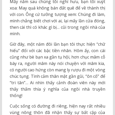
Mấy năm sau chúng tôi nghỉ hưu, bạn tôi xuýt
xoa: May quá không bán đất quê để về thành thị
với con. Ông cứ tưởng tượng xem: Chúng đi làm,
mình chẳng biết chơi với ai, lại mấy lần cửa đóng,
then cài thì có khác gì bị… cũi trong ngôi nhà của
mình.
Giờ đây, một năm đôi lần bạn tôi thực hiện “chữ
hiếu” đối với các bậc tiền nhân. Hôm ấy, con cái
cũng như bè bạn xa gần tụ hội, hơn chục mâm cỗ
bày ra, người mâm này nói chuyện với mâm kia,
có người cao hứng còn mang ly rượu đi một vòng
chúc tụng. Tình cảm thân mật gần gũi, “ôn cố” để
“tri tân”… Ai nhìn thấy cảnh đoàn viên này mới
thấy thấm thía ý nghĩa của ngôi nhà truyền
thống!
Cuộc sống có đường đi riêng, hiện nay rất nhiều
vùng nông thôn đã nhận thấy sự bất cập của