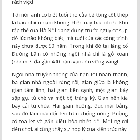
rách việc!
Tôi nói, anh có biết tuổi thọ của bê tông cốt thép
là bao nhiêu năm không. Hiện nay bao nhiêu khu
tập thể của Hà Nội đang đứng trước nguy cơ sụp
đổ lúc nào không biết, mà tuổi của các công trình
này chưa được 50 năm. Trong khi đó tại làng cổ
Đường Lâm có những ngôi nhà chỉ là gỗ xoan
(nhóm 7) đã gần 400 năm vẫn còn vững vàng!
Ngôi nhà truyền thống của bạn tôi hoàn thành,
ba gian nhà ngoài rộng rãi, gian giữa là không
gian tâm linh, hai gian bên cạnh, một gian bày
sập gụ, tủ chè và một bộ tràng kỷ. Gian bên kia
bày cải tù chùa. Hai gian buồng, đúc mái bằng
sau đó làm mái dốc lên trên chống nóng. Buồng
có toa lét và gắn điều hòa nhiệt độ. Mọi người
đến chơi, ai cũng thấy sự hợp lý của kiến trúc này.