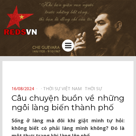
Kênh chia sẻ tri thức cộng đồng
Menu
⠀
POSTED
16/08/2024
THỜI SỰ VIỆT NAM⠀
THỜI SỰ⠀
ON
Câu chuyện buồn về những
ngôi làng biến thành phố
Sống ở làng mà đôi khi giật mình tự hỏi:
không biết có phải làng mình không? Đó là
một thực trạng khi làng lên phố.