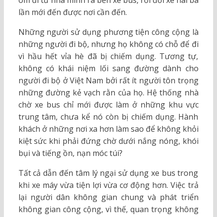
ôm đi từ nhà mình ra bến xe bus, rồi đổi xe hai ba
lần mới đến được nơi cần đến.
Những người sử dụng phương tiện công cộng là
những người đi bộ, nhưng họ không có chỗ để đi
vì hầu hết vỉa hè đã bị chiếm dụng. Tương tự,
không có khái niệm lối sang đường dành cho
người đi bộ ở Việt Nam bởi rất ít người tôn trọng
những đường kẻ vạch rằn của họ. Hệ thống nhà
chờ xe bus chỉ mới được làm ở những khu vực
trung tâm, chưa kể nó còn bị chiếm dụng. Hành
khách ở những nơi xa hơn làm sao để không khỏi
kiệt sức khi phải đứng chờ dưới nắng nóng, khói
bụi và tiếng ồn, nạn móc túi?
Tất cả dẫn đến tâm lý ngại sử dụng xe bus trong
khi xe máy vừa tiện lợi vừa cơ động hơn. Việc trả
lại người dân không gian chung và phát triển
không gian công cộng, vì thế, quan trọng không