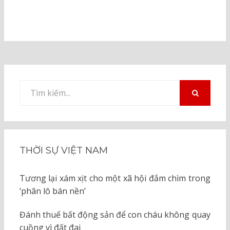
Tìm
kiếm
TÌM
KIẾM
cho:
THỜI SỰ VIỆT NAM
Tương lại xám xịt cho một xã hội đắm chìm trong
‘phân lô bán nền’
Đánh thuế bất động sản để con cháu không quay
cuồng vì đất đai