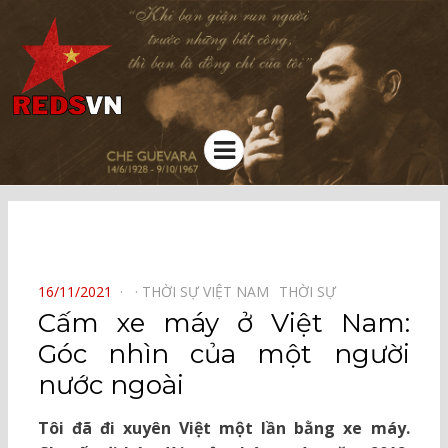
Kênh chia sẻ tri thức cộng đồng
Menu
⠀
POSTED
16/11/2021
THỜI SỰ VIỆT NAM⠀
THỜI SỰ⠀
ON
Cấm xe máy ở Việt Nam:
Góc nhìn của một người
nước ngoài
Tôi đã đi xuyên Việt một lần bằng xe máy.