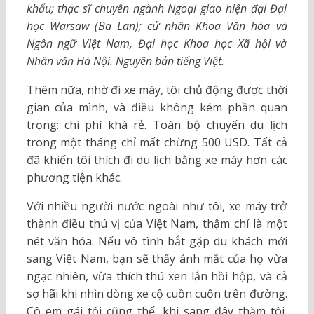
khẩu; thạc sĩ chuyên ngành Ngoại giao hiện đại Đại
học Warsaw (Ba Lan); cử nhân Khoa Văn hóa và
Ngôn ngữ Việt Nam, Đại học Khoa học Xã hội và
Nhân văn Hà Nội. Nguyên bản tiếng Việt.
Thêm nữa, nhờ đi xe máy, tôi chủ động được thời
gian của mình, và điều không kém phần quan
trọng: chi phí khá rẻ. Toàn bộ chuyến du lịch
trong một tháng chỉ mất chừng 500 USD. Tất cả
đã khiến tôi thích đi du lịch bằng xe máy hơn các
phương tiện khác.
Với nhiều người nước ngoài như tôi, xe máy trở
thành điều thú vị của Việt Nam, thậm chí là một
nét văn hóa. Nếu vô tình bắt gặp du khách mới
sang Việt Nam, bạn sẽ thấy ánh mắt của họ vừa
ngạc nhiên, vừa thích thú xen lẫn hồi hộp, và cả
sợ hãi khi nhìn dòng xe cộ cuồn cuộn trên đường.
Cô em gái tôi cũng thế, khi sang đây thăm tôi,