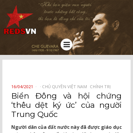
Kênh chia sẻ tri thức cộng đồng
Menu
⠀
POSTED
16/04/2021
CHỦ QUYỀN VIỆT NAM⠀
CHÍNH TRỊ⠀
ON
Biển Đông và hội chứng
‘thêu dệt ký ức’ của người
Trung Quốc
Người dân của đất nước này đã được giáo dục