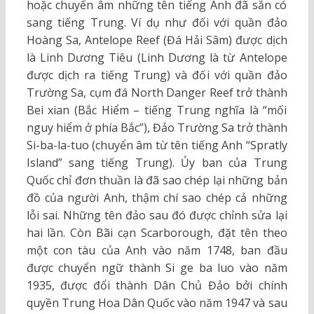
hoặc chuyển âm những tên tiếng Anh đã sẵn có
sang tiếng Trung. Ví dụ như đối với quần đảo
Hoàng Sa, Antelope Reef (Đá Hải Sâm) được dịch
là Linh Dương Tiêu (Linh Dương là từ Antelope
được dịch ra tiếng Trung) và đối với quần đảo
Trường Sa, cụm đá North Danger Reef trở thành
Bei xian (Bắc Hiểm – tiếng Trung nghĩa là “mối
nguy hiểm ở phía Bắc”), Đảo Trường Sa trở thành
Si-ba-la-tuo (chuyển âm từ tên tiếng Anh “Spratly
Island” sang tiếng Trung). Ủy ban của Trung
Quốc chỉ đơn thuần là đã sao chép lại những bản
đồ của người Anh, thậm chí sao chép cả những
lỗi sai. Những tên đảo sau đó được chỉnh sửa lại
hai lần. Còn Bãi cạn Scarborough, đặt tên theo
một con tàu của Anh vào năm 1748, ban đầu
được chuyển ngữ thành Si ge ba luo vào năm
1935, được đổi thành Dân Chủ Đảo bởi chính
quyền Trung Hoa Dân Quốc vào năm 1947 và sau