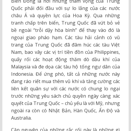
Biển Đông là nơi những tham vọng của Trung
Quốc phải đối đầu với sự lo lắng của các nước
châu Á và quyền lực của Hoa Kỳ. Qua những
tranh chấp trên biển, Trung Quốc đã vứt bỏ vẻ
bề ngoài “trỗi dậy hòa bình” để thay vào đó là
ngoại giao pháo hạm. Các tàu hải cảnh có vũ
trang của Trung Quốc đã đâm húc các tàu Việt
Nam, bao vây các vị trí tiền đồn của Philippines,
quấy rối các hoạt động thăm dò dầu khí của
Malaysia và đe dọa các tàu hộ tống ngư dân của
Indonesia. Để ứng phó, tất cả những nước này
đang ráo riết mua thêm vũ khí và tăng cường các
liên kết quân sự với các nước có chung lo ngại
trước những yêu sách chủ quyền ngày càng xác
quyết của Trung Quốc – chủ yếu là với Mỹ, nhưng
ngoài ra còn có Nhật Bản, Hàn Quốc, Ấn Độ và
Australia.
Căn nguyên của những rắc rối này là những gì