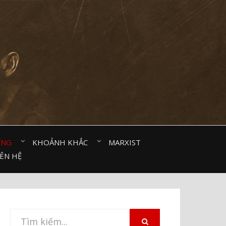
ỜNG⠀
KHOẢNH KHẮC⠀
MARXIST⠀
IÊN HỆ
Tìm