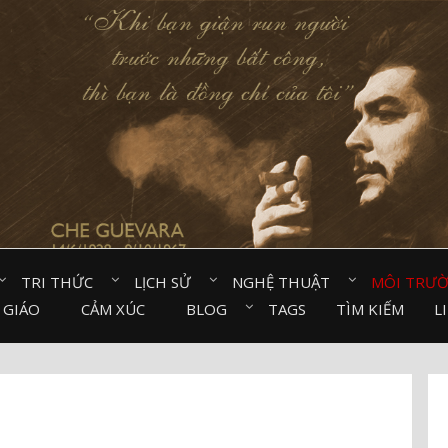
TRI THỨC⠀
LỊCH SỬ⠀
NGHỆ THUẬT⠀
MÔI TRƯ
 GIÁO⠀
CẢM XÚC⠀
BLOG⠀
TAGS
TÌM KIẾM
L