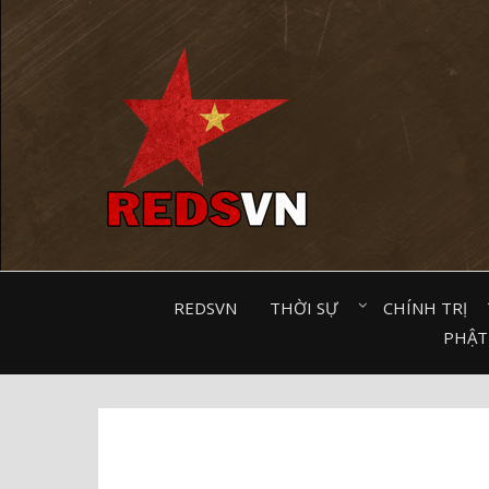
Kênh chia sẻ tri thức cộng đồng
REDSVN
THỜI SỰ⠀
CHÍNH TRỊ⠀
PHẬT