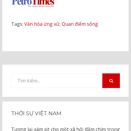
Tags:
Văn hóa ứng xử
,
Quan điểm sống
Tìm
kiếm
TÌM
KIẾM
cho:
THỜI SỰ VIỆT NAM
Tương lại xám xịt cho một xã hội đắm chìm trong