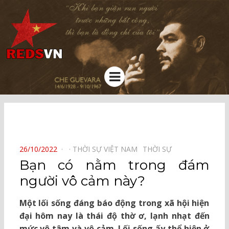
Kênh chia sẻ tri thức cộng đồng
Menu
⠀
POSTED
26/10/2022
THỜI SỰ VIỆT NAM⠀
THỜI SỰ⠀
ON
Bạn có nằm trong đám
người vô cảm này?
Một lối sống đáng báo động trong xã hội hiện
đại hôm nay là thái độ thờ ơ, lạnh nhạt đến
mức vô tâm và vô cảm. Lối sống ấy thể hiện ở