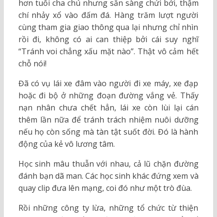
hơn tuổi cha chú nhưng sẵn sàng chửi bới, thậm
chí nhảy xổ vào đấm đá. Hàng trăm lượt người
cùng tham gia giao thông qua lại nhưng chỉ nhìn
rồi đi, không có ai can thiệp bởi cái suy nghĩ
“Tránh voi chẳng xấu mặt nào”. Thật vô cảm hết
chỗ nói!
Đã có vụ lái xe đâm vào người đi xe máy, xe đạp
hoặc đi bộ ở những đoạn đường vắng vẻ. Thấy
nạn nhân chưa chết hẳn, lái xe còn lùi lại cán
thêm lần nữa để tránh trách nhiệm nuôi dưỡng
nếu họ còn sống mà tàn tật suốt đời. Đó là hành
động của kẻ vô lương tâm.
Học sinh mâu thuẫn với nhau, cả lũ chặn đường
đánh bạn dã man. Các học sinh khác đứng xem và
quay clip đưa lên mạng, coi đó như một trò đùa.
Rồi những công ty lừa, những tổ chức từ thiện