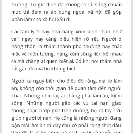
trường. Từ gia đình đã không có lối sống chuẩn
mực thì đem ra áp dụng ngoài xã hội đã góp
phần làm cho xã hội xấu đi.
Cái tâm lý “Cháy nhà hàng xóm bình chân như
vại” ngày nay càng biểu hiện rõ rệt. Người ở
nông thôn ra thăm thành phố thường hay thắc
mắc về hiện tượng, hàng xóm sống liền kề nhau
cả mà chẳng ai quen biết ai. Có khi hỏi thăm nhà
rất gần đó mà họ không biết.
Người ta ngụy biện cho điều đó rằng, mải lo làm
ăn, không còn thời gian để quan tâm đến người
khác. Nhưng nhìn lại, ai chẳng phải làm ăn, kiếm
sống. Những người gặp các vụ tai nạn giao
thông hoặc cướp giật trên đường, họ ra tay cứu
giúp người bị nạn. Họ cũng là những người đang
bận mải làm ăn cả đấy chứ có phải rong chơi đâu.
Vấn đề là ở lối sống và cách nghĩ của mỗi con