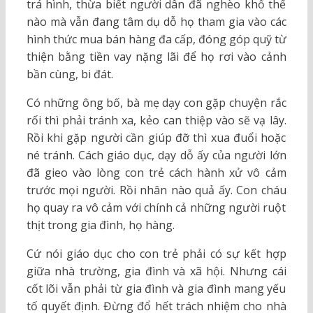
trá hình, thừa biết người dân đã nghèo khổ thế
nào mà vẫn đang tâm dụ dỗ họ tham gia vào các
hình thức mua bán hàng đa cấp, đóng góp quỹ từ
thiện bằng tiền vay nặng lãi để họ rơi vào cảnh
bần cùng, bi đát.
Có những ông bố, bà mẹ dạy con gặp chuyện rắc
rối thì phải tránh xa, kẻo can thiệp vào sẽ vạ lây.
Rồi khi gặp người cần giúp đỡ thì xua đuổi hoặc
né tránh. Cách giáo dục, dạy dỗ ấy của người lớn
đã gieo vào lòng con trẻ cách hành xử vô cảm
trước mọi người. Rồi nhân nào quả ấy. Con cháu
họ quay ra vô cảm với chính cả những người ruột
thịt trong gia đình, họ hàng.
Cứ nói giáo dục cho con trẻ phải có sự kết hợp
giữa nhà trường, gia đình và xã hội. Nhưng cái
cốt lõi vẫn phải từ gia đình và gia đình mang yếu
tố quyết định. Đừng đổ hết trách nhiệm cho nhà