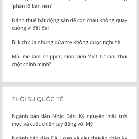
‘phân lô bán nền’
Đánh thuế bất động sản để con cháu không quay
cuồng vì đất đai
Bi kịch của những đứa trẻ không được nghỉ hè
Mải mê làm shipper, sinh viên Việt tự làm thui
chột chính mình?
THỜI SỰ QUỐC TẾ
Ngành bán dẫn Nhật Bản: Kỷ nguyên ‘mặt trời
mọc’ và cuộc chiến cay đắng với Mỹ
Ngành bán dẫn Đài Loan và câu chuyện thần kỳ