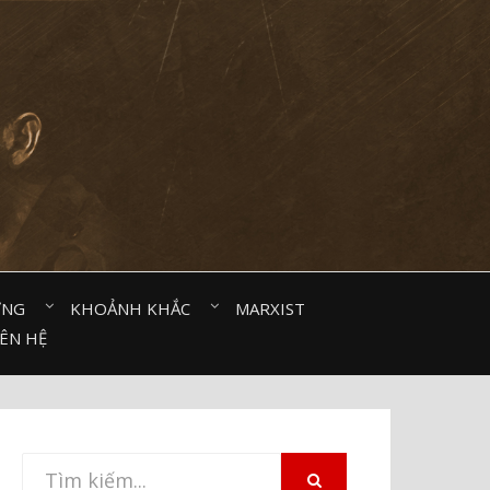
ỜNG⠀
KHOẢNH KHẮC⠀
MARXIST⠀
IÊN HỆ
Tìm