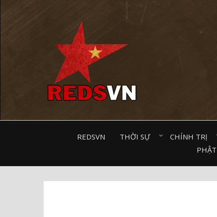
Kênh chia sẻ tri thức cộng đồng
REDSVN
THỜI SỰ⠀
CHÍNH TRỊ⠀
PHẬT