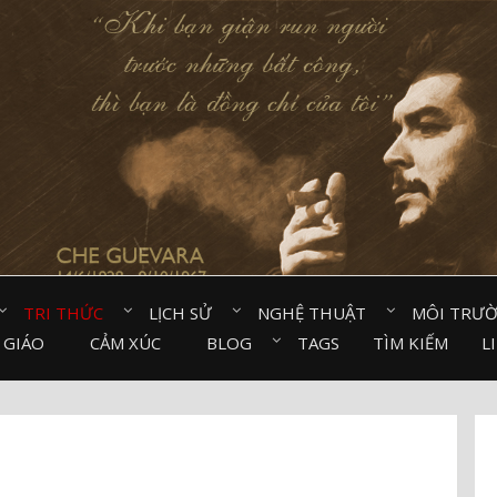
TRI THỨC⠀
LỊCH SỬ⠀
NGHỆ THUẬT⠀
MÔI TRƯ
 GIÁO⠀
CẢM XÚC⠀
BLOG⠀
TAGS
TÌM KIẾM
L