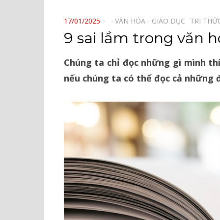
⠀
POSTED
17/01/2025
VĂN HÓA - GIÁO DỤC⠀
TRI THỨ
ON
9 sai lầm trong văn h
Chúng ta chỉ đọc những gì mình th
nếu chúng ta có thể đọc cả những 