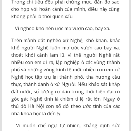
Trong chi tiêu đều phải chừng mực, đắn đo sao
cho hợp với hoàn cảnh của mình, điều này cũng
không phải là thói quen xấu.
– Vì nghèo khó nên ước mơ vươn cao, bay xa.
Trên mảnh đất nghèo xứ Nghệ, khó khăn, khắc
khổ người Nghệ luôn mơ ước vươn cao bay xa,
thoát khỏi cảnh lam lũ, vì thế người Nghệ rất
nhiều con em đi ra, lập nghiệp ở các vùng thành
phố và những vùng kinh tế mới. nhiều con em xứ
Nghệ học tập trụ lại thành phố, tha hương cầu
thực, thành danh ở xứ Người. Nếu khảo sát khắp
đất nước, số lượng cư dân trong thời hiện đại có
gốc gác Nghệ tĩnh là chiếm tỉ lệ rất lớn. Ngay ở
thủ đô Hà Nội con số đó theo ước tính của các
nhà khoa học là đến ½.
– Vì muốn chế ngự tự nhiên, khẳng định sức