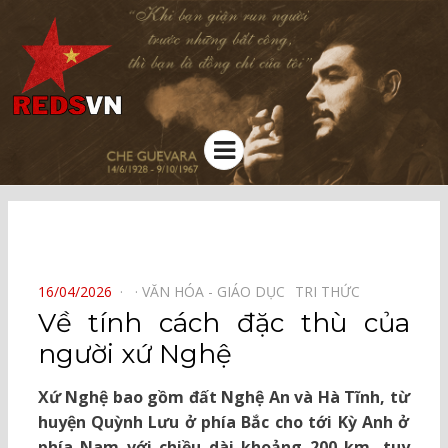
Kênh chia sẻ tri thức cộng đồng
Menu
⠀
POSTED
16/04/2026
VĂN HÓA - GIÁO DỤC⠀
TRI THỨC⠀
ON
Về tính cách đặc thù của
người xứ Nghệ
Xứ Nghệ bao gồm đất Nghệ An và Hà Tĩnh, từ
huyện Quỳnh Lưu ở phía Bắc cho tới Kỳ Anh ở
phía Nam với chiều dài khoảng 200 km, tuy