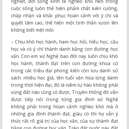
nghiệt, đời sống kinh tế nghèo khổ nên trong
cuộc sống luôn thể hiện phẩm chất kiên cường,
chấp nhận và khắc phục hoàn cảnh với ý chí và
quyết tâm cao, thể hiện một tinh thần vươn lên
không biết mệt mỏi.
– Chịu khó học hành, ham học hỏi, hiếu học, cầu
học và có ý chí thành danh bằng con đường học
vấn. Con em xứ Nghệ bao đời nay luôn chịu khó
học hành, thành đạt trên con đường khoa cử
trong các triều đại phong kiến còn lưu danh sử
sách. nhiều học giả, tên tuổi văn hóa lừng danh
trong thời hiện đại, đó là niềm tự hào không phải
vùng đất nào cũng có được. Truyền thống đó vẫn
được tiếp nối trong từng gia đình xứ Nghệ
không phải trong hòan cảnh nghèo khó mà ở
những gia đình thành đạt, giàu có thì họ vẫn ý
thức rất rõ giá trị của học vấn, của sự thành đạt
bằng con đường học vấn. Trên đất nước này đất