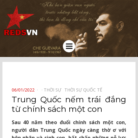
Kênh chia sẻ tri thức cộng đồng
Menu
⠀
POSTED
06/01/2022
THỜI SỰ⠀
THỜI SỰ QUỐC TẾ⠀
ON
Trung Quốc nếm trái đắng
từ chính sách một con
Sau 40 năm theo đuổi chính sách một con,
người dân Trung Quốc ngày càng thờ ơ với
hôn nhân và sinh con, bất chấp những nỗ lực