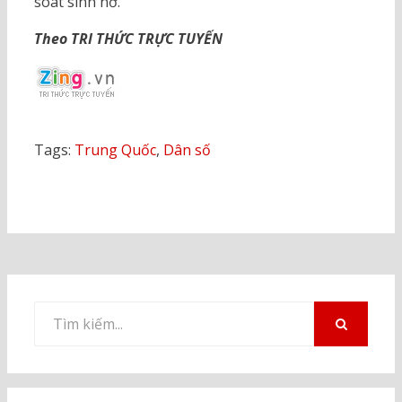
soát sinh nở.
Theo TRI THỨC TRỰC TUYẾN
Tags:
Trung Quốc
,
Dân số
Tìm
kiếm
TÌM
KIẾM
cho: