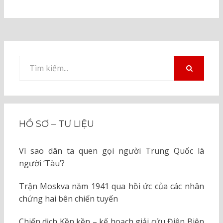
Tìm
kiếm
TÌM
KIẾM
cho:
HỒ SƠ – TƯ LIỆU
Vì sao dân ta quen gọi người Trung Quốc là
người ‘Tàu’?
Trận Moskva năm 1941 qua hồi ức của các nhân
chứng hai bên chiến tuyến
Chiến dịch Kền kền – kế hoạch giải cứu Điện Biên