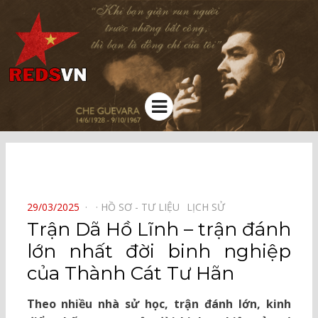
Kênh chia sẻ tri thức cộng đồng
Menu
⠀
POSTED
29/03/2025
HỒ SƠ - TƯ LIỆU⠀
LỊCH SỬ⠀
ON
Trận Dã Hồ Lĩnh – trận đánh
lớn nhất đời binh nghiệp
của Thành Cát Tư Hãn
Theo nhiều nhà sử học, trận đánh lớn, kinh