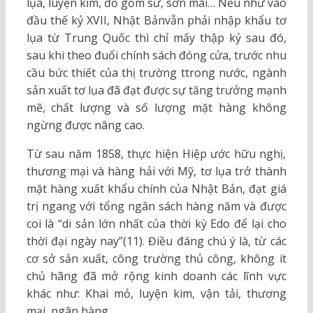
lụa, luyện kim, đồ gốm sứ, sơn mài… Nếu như vào
đầu thế kỷ XVII, Nhật Bảnvẫn phải nhập khẩu tơ
lụa từ Trung Quốc thì chỉ mấy thập kỷ sau đó,
sau khi theo đuổi chính sách đóng cửa, trước nhu
cầu bức thiết của thị trường ttrong nước, ngành
sản xuất tơ lụa đã đạt được sự tăng trưởng mạnh
mẽ, chất lượng và số lượng mặt hàng không
ngừng được nâng cao.
Từ sau năm 1858, thực hiện Hiệp ước hữu nghị,
thương mại và hàng hải với Mỹ, tơ lụa trở thành
mặt hàng xuất khẩu chính của Nhật Bản, đạt giá
trị ngang với tổng ngân sách hàng năm và được
coi là “di sản lớn nhất của thời kỳ Edo để lại cho
thời đại ngày nay”(11). Điều đáng chú ý là, từ các
cơ sở sản xuất, công trường thủ công, không ít
chủ hãng đã mở rộng kinh doanh các lĩnh vực
khác như: Khai mỏ, luyện kim, vận tải, thương
mại, ngân hàng.