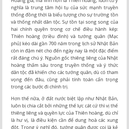
Hoàng gia, mà linh hồn là Thiên hoàng, luôn có ý
nghĩa là trung tâm hội tụ của sức mạnh truyền
thống đồng thời là biểu tượng cho sự trường tồn
và thống nhất dân tộc. Sự tồn tại song song của
hai chính quyền trong cơ chế điều hành kép:
Thiên hoàng (triều đình) và tướng quân (Mạc
phủ) kéo dài gần 700 năm trong lịch sử Nhật Bản
còn in đậm nét cho đến ngày nay là một đặc điểm
rất đáng chú ý. Nguồn gốc thiêng liêng của Nhật
hoàng thấm sâu trong truyền thống và ý thức
dân tộc đã khiến cho các tướng quân, dù có tham
vọng đến đâu, cũng phải tính toán cẩn trọng
trong các bước đi chính trị.
Hơn thế nữa, ở đất nước biệt lập như Nhật Bản,
luôn bị chia cắt bởi những thế lực cát cứ thì vị thế
thiêng liêng và quyền lực của Thiên hoàng, dù chỉ
là hư vị, là điều kiện cần để dung hoà các xung
đột. Trong ý nghĩ đó, tướng quân được coi là kẻ