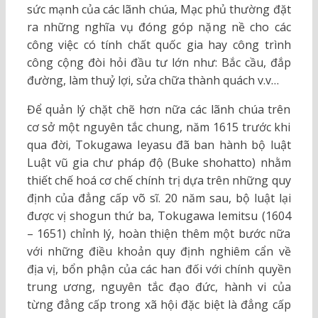
sức mạnh của các lãnh chúa, Mạc phủ thường đặt
ra những nghĩa vụ đóng góp nặng nề cho các
công việc có tính chất quốc gia hay công trình
công cộng đòi hỏi đầu tư lớn như: Bắc cầu, đắp
đường, làm thuỷ lợi, sửa chữa thành quách v.v…
Để quản lý chặt chẽ hơn nữa các lãnh chúa trên
cơ sở một nguyên tắc chung, năm 1615 trước khi
qua đời, Tokugawa Ieyasu đã ban hành bộ luật
Luật vũ gia chư pháp độ (Buke shohatto) nhằm
thiết chế hoá cơ chế chính trị dựa trên những quy
định của đẳng cấp võ sĩ. 20 năm sau, bộ luật lại
được vị shogun thứ ba, Tokugawa Iemitsu (1604
– 1651) chỉnh lý, hoàn thiện thêm một bước nữa
với những điều khoản quy định nghiêm cẩn về
địa vị, bổn phận của các han đối với chính quyền
trung ương, nguyên tắc đạo đức, hành vi của
từng đẳng cấp trong xã hội đặc biệt là đẳng cấp