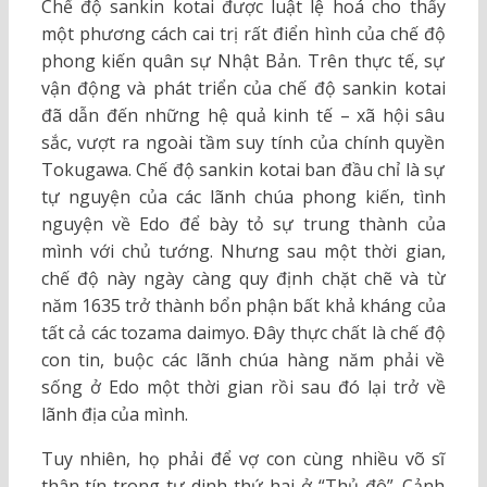
Chế độ sankin kotai được luật lệ hoá cho thấy
một phương cách cai trị rất điển hình của chế độ
phong kiến quân sự Nhật Bản. Trên thực tế, sự
vận động và phát triển của chế độ sankin kotai
đã dẫn đến những hệ quả kinh tế – xã hội sâu
sắc, vượt ra ngoài tầm suy tính của chính quyền
Tokugawa. Chế độ sankin kotai ban đầu chỉ là sự
tự nguyện của các lãnh chúa phong kiến, tình
nguyện về Edo để bày tỏ sự trung thành của
mình với chủ tướng. Nhưng sau một thời gian,
chế độ này ngày càng quy định chặt chẽ và từ
năm 1635 trở thành bổn phận bất khả kháng của
tất cả các tozama daimyo. Đây thực chất là chế độ
con tin, buộc các lãnh chúa hàng năm phải về
sống ở Edo một thời gian rồi sau đó lại trở về
lãnh địa của mình.
Tuy nhiên, họ phải để vợ con cùng nhiều võ sĩ
thân tín trong tư dinh thứ hai ở “Thủ đô”. Cảnh