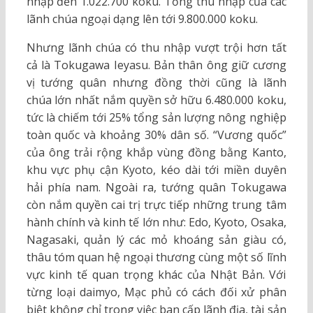
nhập đến 1.022.700 koku. Tổng thu nhập của các
lãnh chúa ngoại dạng lên tới 9.800.000 koku.
Nhưng lãnh chúa có thu nhập vượt trội hơn tất
cả là Tokugawa Ieyasu. Bản thân ông giữ cương
vị tướng quân nhưng đồng thời cũng là lãnh
chúa lớn nhất nắm quyền sở hữu 6.480.000 koku,
tức là chiếm tới 25% tổng sản lượng nông nghiệp
toàn quốc và khoảng 30% dân số. “Vương quốc”
của ông trải rộng khắp vùng đồng bằng Kanto,
khu vực phụ cận Kyoto, kéo dài tới miền duyên
hải phía nam. Ngoài ra, tướng quân Tokugawa
còn nắm quyền cai trị trực tiếp những trung tâm
hành chính và kinh tế lớn như: Edo, Kyoto, Osaka,
Nagasaki, quản lý các mỏ khoáng sản giàu có,
thâu tóm quan hệ ngoại thương cùng một số lĩnh
vực kinh tế quan trọng khác của Nhật Bản. Với
từng loại daimyo, Mạc phủ có cách đối xử phân
biệt không chỉ trong việc ban cấp lãnh địa, tài sản