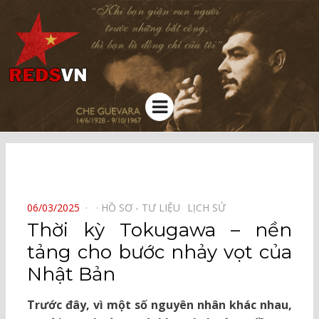
Kênh chia sẻ tri thức cộng đồng
Menu
⠀
POSTED
06/03/2025
HỒ SƠ - TƯ LIỆU⠀
LỊCH SỬ⠀
ON
Thời kỳ Tokugawa – nền
tảng cho bước nhảy vọt của
Nhật Bản
Trước đây, vì một số nguyên nhân khác nhau,