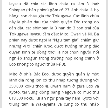
Ieyasu đã chia các lãnh chúa ra làm 3 loại:
Shimpan (thân phiên) gồm có 23 lãnh chúa là họ
hàng, con cháu gia tộc Tokugawa. Các lãnh chúa
này là phiên dậu của chính quyền Edo trong đó
dẫn đầu các shimpan là 3 han do 3 con trai của
Tokugawa Ieyasu cầm đầu: Mito, Owari và Kii. Ba
phiên này được ngọi là “Ngự tam gia”, chiếm giữ
những vị trí chiến lược, được hưởng những đặc
quyền kinh tế đồng thời là nơi chọn người nối
nghiệp shogun trong trường hợp dòng chính ở
Edo không có người thừa kế(3).
Mito ở phía Bắc Edo, được quyền quản lý một
lãnh địa rộng lớn có thu nhập tương đương với
350.000 koku thóc(4). Owari nằm ở giữa Edo và
Kyoto, tại vùng đồng bằng Nagoya có mức thu
619.500 koku. Kii án ngữ phía tây nam Kyoto với
trung tâm là Wakayama và cũng có thu nhập