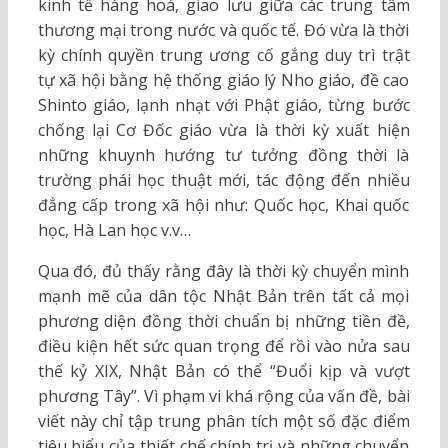
kinh tế hàng hoá, giao lưu giữa các trung tâm
thương mại trong nước và quốc tế. Đó vừa là thời
kỳ chính quyền trung ương cố gắng duy trì trật
tự xã hội bằng hệ thống giáo lý Nho giáo, đề cao
Shinto giáo, lạnh nhạt với Phật giáo, từng bước
chống lại Cơ Đốc giáo vừa là thời kỳ xuất hiện
những khuynh hướng tư tưởng đồng thời là
trường phái học thuật mới, tác động đến nhiều
đẳng cấp trong xã hội như: Quốc học, Khai quốc
học, Hà Lan học v.v…
Qua đó, đủ thấy rằng đây là thời kỳ chuyển mình
mạnh mẽ của dân tộc Nhật Bản trên tất cả mọi
phương diện đồng thời chuẩn bị những tiền đề,
điều kiện hết sức quan trọng để rồi vào nửa sau
thế kỷ XIX, Nhật Bản có thể “Đuổi kịp và vượt
phương Tây”. Vì phạm vi khá rộng của vấn đề, bài
viết này chỉ tập trung phân tích một số đặc điểm
tiêu biểu của thiết chế chính trị và những chuyển