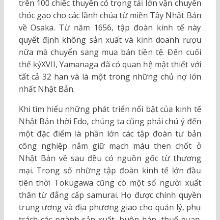
trên 100 chiếc thuyền có trọng tải lớn vận chuyển
thóc gạo cho các lãnh chúa từ miền Tây Nhật Bản
về Osaka. Từ năm 1656, tập đoàn kinh tế này
quyết định không sản xuất và kinh doanh rượu
nữa mà chuyển sang mua bán tiền tệ. Đến cuối
thế kỷXVII, Yamanaga đã có quan hệ mật thiết với
tất cả 32 han và là một trong những chủ nợ lớn
nhất Nhật Bản.
Khi tìm hiểu những phát triển nổi bật của kinh tế
Nhật Bản thời Edo, chúng ta cũng phải chú ý đến
một đặc điểm là phần lớn các tập đoàn tư bản
công nghiệp nắm giữ mạch máu then chốt ở
Nhật Bản về sau đều có nguồn gốc từ thương
mại. Trong số những tập đoàn kinh tế lớn đầu
tiên thời Tokugawa cũng có một số người xuất
thân từ đẳng cấp samurai. Họ được chính quyền
trung ương và địa phương giao cho quản lý, phụ
trách các ngành sản xuất, buôn bán, thuế quan.