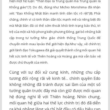
hiện một hệ luận: “Thần Đạo là Trung quân mà Trung quân là
Khổng giáo”(7). Do đó, đúng như Michio Morishima đã nhận
xét: “Đạo Khổng Nhật Bản manh tính dân tộc rõ rệt”(8). Phải
chăng, chính vì có tinh thần dân tộc mạnh mẽ và riêng biệt đó
mà Nhật Bản đã có thể sớm thoát khỏi tình trạng bảo thủ, trì
trệ của một xã hội phong kiến phương Đông, gạt bỏ những bất
cập trong tư tưởng Nho giáo chính thống Trung Quốc để
chuyển mình mau lẹvào thế giới hiện đại.Như vậy, về chính trị
giới lãnh đạo Tokugawa đã giải quyết thành công mối quan hệ
hết sức tinh tế với Thiên hoàng và Hoàng gia mà vẫn bảo vệ
được chủ thuyết của mình.
Cùng với sự đối xử cung kính, những chu cấp
tương đối rộng rãi về kinh tế… chính quyền Edo
không những đã tránh được sai lầm của một số
tướng quân trước đây mà còn giữ được mối quan
hệ đúng nghi lễ với Thiên hoàng. Nhìn chung,
mối quan hệ giữa hai thế lực chính trị đó đã diễn
ra khá phẳng lặng và chỉ bắt đầu có dấu hiệu rạn