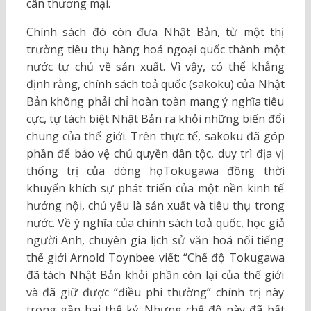
cân thương mại.
Chính sách đó còn đưa Nhật Bản, từ một thị
trường tiêu thụ hàng hoá ngoại quốc thành một
nước tự chủ về sản xuất. Vì vậy, có thể khẳng
định rằng, chính sách toả quốc (sakoku) của Nhật
Bản không phải chỉ hoàn toàn mang ý nghĩa tiêu
cực, tự tách biệt Nhật Bản ra khỏi những biến đổi
chung của thế giới. Trên thực tế, sakoku đã góp
phần để bảo vệ chủ quyền dân tộc, duy trì địa vị
thống trị của dòng họTokugawa đồng thời
khuyến khích sự phát triển của một nền kinh tế
hướng nội, chủ yếu là sản xuất và tiêu thụ trong
nước. Về ý nghĩa của chính sách toả quốc, học giả
người Anh, chuyên gia lịch sử văn hoá nổi tiếng
thế giới Arnold Toynbee viết: “Chế độ Tokugawa
đã tách Nhật Bản khỏi phần còn lại của thế giới
và đã giữ được “điều phi thường” chính trị này
trong gần hai thế kỷ. Nhưng chế độ này đã bất