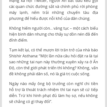
mạng xã hội Twitter, người Ấn bắt đầu kêu gọi
các quan chức đường sắt và chính phủ rời phòng
máy lạnh, nếm trải những chuyến tàu địa
phương để hiểu được nỗi khổ của dân chúng.
Không hiếm người còn… văng tục – một cách biểu
hiện bình dân nhưng cho thấy sự dồn nén đã đến
đỉnh điểm.
Tạm kết lại, có thể mượn lời trăn trở của nhà báo
Shishir Asthana: “Một lần nữa câu hỏi đặt ra là tại
sao những tai nạn này thường xuyên xảy ra ở Ấn
Độ, còn thế giới phát triển thì không? Không, vấn
đề không phải dân số, nó là giá trị cuộc sống.
Ngày nào mấy ông bộ trưởng còn nghĩ chi tiền
hỗ trợ là thoát trách nhiệm thì tai nạn sẽ cứ tiếp
diễn. Trừ khi hình phạt đủ làm họ sợ, nếu không
sẽ chẳng có gì thay đổi”.