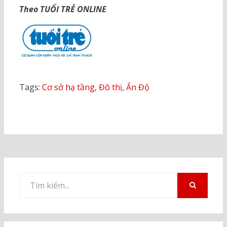
Theo TUỔI TRẺ ONLINE
Tags:
Cơ sở hạ tầng
,
Đô thị
,
Ấn Độ
Tìm
kiếm
TÌM
KIẾM
cho: