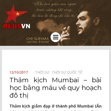
Kênh chia sẻ tri thức cộng đồng
Menu
⠀
POSTED
12/10/2017
THỜI SỰ⠀
THỜI SỰ QUỐC TẾ⠀
ON
Thảm kịch Mumbai – bài
học bằng máu về quy hoạch
đô thị
Thảm kịch giẫm đạp ở thành phố Mumbai (Ấn