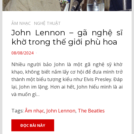
ÂM NHẠC⠀
NGHỆ THUẬT⠀
John Lennon – gã nghệ sĩ
khờ trong thế giới phù hoa
POSTED
08/08/2024
ON
Nhiều người bảo John là một gã nghệ sỹ khờ
khạo, không biết nắm lấy cơ hội để đưa mình trở
thành một biểu tượng kiểu như Elvis Presley. Đáp
lại, John im lặng. Hơn ai hết, John hiểu mình là ai
và muốn gì…
Tags:
Âm nhạc
,
John Lennon
,
The Beatles
ĐỌC BÀI NÀY