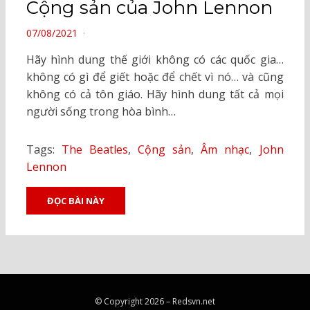
Cộng sản của John Lennon
POSTED
07/08/2021
ON
Hãy hình dung thế giới không có các quốc gia…
không có gì để giết hoặc để chết vì nó… và cũng
không có cả tôn giáo. Hãy hình dung tất cả mọi
người sống trong hòa bình…
Tags:
The Beatles
,
Cộng sản
,
Âm nhạc
,
John
Lennon
ĐỌC BÀI NÀY
© Copyright 2026 –
Redsvn.net