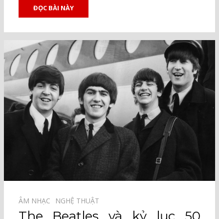
ĐỌC BÀI NÀY
ÂM NHẠC⠀
NGHỆ THUẬT⠀
The Beatles và kỷ lục 50