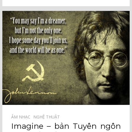
ÂM NHẠC⠀
NGHỆ THUẬT⠀
Imagine – bản Tuyên ngôn