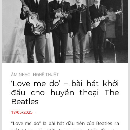
ÂM NHẠC⠀
NGHỆ THUẬT⠀
‘Love me do’ – bài hát khởi
đầu cho huyền thoại The
Beatles
POSTED
18/05/2025
ON
“Love me do” là bài hát đầu tiên của Beatles ra