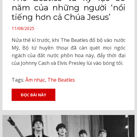
năm của những người ‘nổi
tiếng hơn cả Chúa Jesus’
POSTED
11/08/2025
ON
Nửa thế kỉ trước, khi The Beatles đổ bộ vào nước
Mỹ, Bộ tứ huyền thoại đã càn quét mọi ngóc
ngách của đất nước phồn hoa này, đẩy thời đại
của Johnny Cash và Elvis Presley lùi vào bóng tối.
Tags:
Âm nhạc
,
The Beatles
ĐỌC BÀI NÀY