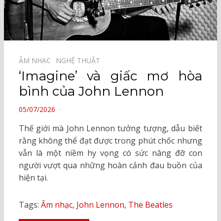
ÂM NHẠC⠀
NGHỆ THUẬT⠀
‘Imagine’ và giấc mơ hòa
bình của John Lennon
POSTED
05/07/2026
ON
Thế giới mà John Lennon tưởng tượng, dẫu biết
rằng không thể đạt được trong phút chốc nhưng
vẫn là một niềm hy vọng có sức nâng đỡ con
người vượt qua những hoàn cảnh đau buồn của
hiện tại.
Tags:
Âm nhạc
,
John Lennon
,
The Beatles