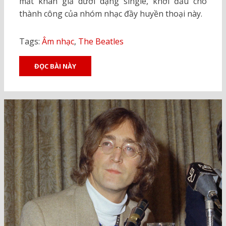
mắt khán giả dưới dạng single, khởi đầu cho
thành công của nhóm nhạc đầy huyền thoại này.
Tags:
Âm nhạc
,
The Beatles
ĐỌC BÀI NÀY