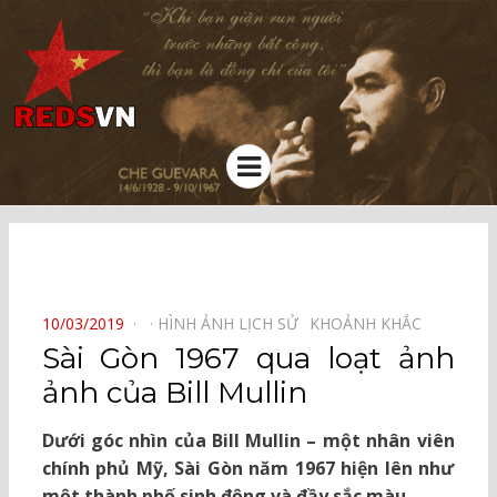
Kênh chia sẻ tri thức cộng đồng
Menu
⠀
POSTED
10/03/2019
HÌNH ẢNH LỊCH SỬ⠀
KHOẢNH KHẮC⠀
ON
Sài Gòn 1967 qua loạt ảnh
ảnh của Bill Mullin
Dưới góc nhìn của Bill Mullin – một nhân viên
chính phủ Mỹ, Sài Gòn năm 1967 hiện lên như
một thành phố sinh động và đầy sắc màu.