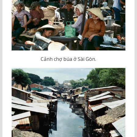
Cảnh chợ búa ở Sài Gòn.