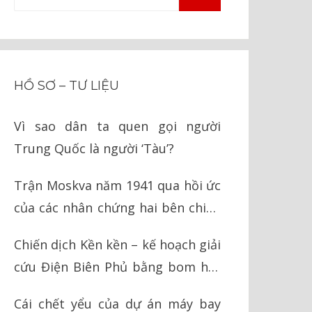
TÌM
kiếm
KIẾM
cho:
HỒ SƠ – TƯ LIỆU
Vì sao dân ta quen gọi người
Trung Quốc là người ‘Tàu’?
Trận Moskva năm 1941 qua hồi ức
của các nhân chứng hai bên chiến
tuyến
Chiến dịch Kền kền – kế hoạch giải
cứu Điện Biên Phủ bằng bom hạt
nhân của Mỹ
Cái chết yểu của dự án máy bay