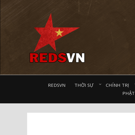
Kênh chia sẻ tri thức cộng đồng
REDSVN
THỜI SỰ⠀
CHÍNH TRỊ⠀
PHẬT