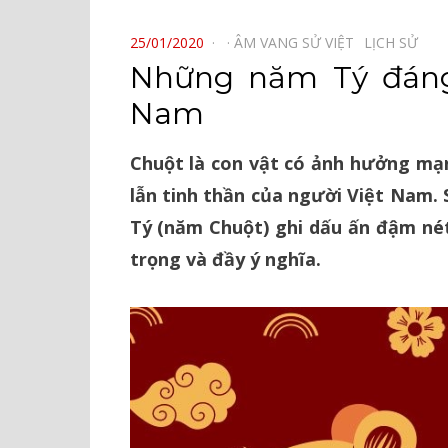
⠀
POSTED
25/01/2020
ÂM VANG SỬ VIỆT⠀
LỊCH SỬ⠀
ON
Những năm Tý đáng 
Nam
Chuột là con vật có ảnh hưởng mạn
lẫn tinh thần của người Việt Nam. 
Tý (năm Chuột) ghi dấu ấn đậm nét,
trọng và đầy ý nghĩa.