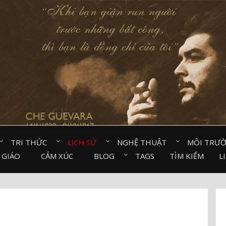
TRI THỨC⠀
LỊCH SỬ⠀
NGHỆ THUẬT⠀
MÔI TRƯ
 GIÁO⠀
CẢM XÚC⠀
BLOG⠀
TAGS
TÌM KIẾM
L