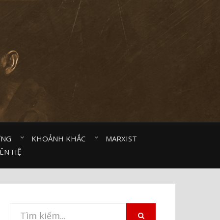
ỜNG⠀
KHOẢNH KHẮC⠀
MARXIST⠀
IÊN HỆ
Tìm