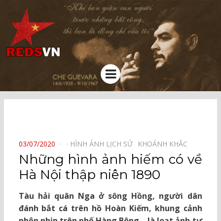
Kênh chia sẻ tri thức cộng đồng
Menu
⠀
POSTED
03/07/2020
HÌNH ẢNH LỊCH SỬ⠀
KHOẢNH KHẮC⠀
ON
Những hình ảnh hiếm có về
Hà Nội thập niên 1890
Tàu hải quân Nga ở sông Hồng, người dân
đánh bắt cá trên hồ Hoàn Kiếm, khung cảnh
nhộn nhịp trên phố Hàng Bông… là loạt ảnh tư