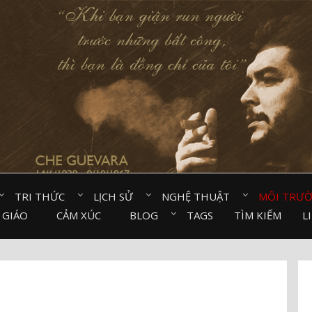
TRI THỨC⠀
LỊCH SỬ⠀
NGHỆ THUẬT⠀
MÔI TRƯ
 GIÁO⠀
CẢM XÚC⠀
BLOG⠀
TAGS
TÌM KIẾM
L