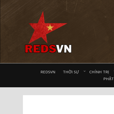
Kênh chia sẻ tri thức cộng đồng
REDSVN
THỜI SỰ⠀
CHÍNH TRỊ⠀
PHẬT