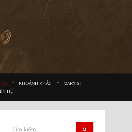
ỜNG⠀
KHOẢNH KHẮC⠀
MARXIST⠀
IÊN HỆ
Tìm