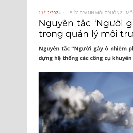
⠀
POSTED
11/12/2024
BỨC TRANH MÔI TRƯỜNG⠀
MÔ
ON
Nguyên tắc ‘Người gâ
trong quản lý môi tr
Nguyên tắc “Người gây ô nhiễm phả
dựng hệ thống các công cụ khuyến k