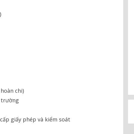
)
 hoàn chi)
i trường
ề cấp giấy phép và kiểm soát