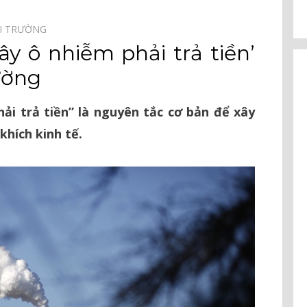
I TRƯỜNG⠀
y ô nhiễm phải trả tiền’
ường
i trả tiền” là nguyên tắc cơ bản để xây
hích kinh tế.