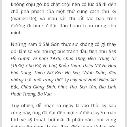
không chịu gò bó chật chội nên có lúc đã đi đến
chỗ phá phách của một thứ cung cách cầu kỳ
(maniériste), và màu sắc thì rất táo bạo trên
đường đi tìm sự độc đáo hoàn toàn riêng cho
mình.
Những năm ở Sài Gòn thực sự không có gì thay
đổi lắm so với những bức tranh đầu tiên như
Bên
Hồ Gươm vẽ năm 1935, Chùa Thầy, Đền Trung Tự
(1938), Chợ Bờ, Về Chợ, Khỏa Thân, Thiếu Nữ Và Hoa
Phù Dung, Thiếu Nữ Bên Hồ Sen, Vườn Xuân, đến
những bức mới trong thời kỳ này như Hoài Niệm Xứ
Bắc, Chúa Giáng Sinh, Phục Thù, Sen Tàn, Địa Linh
Hoán Tượng, Ba Vua.
Tuy nhiên, dễ nhận ra ngay là vào thời kỳ sau
cùng này, ông đã đạt đến một sự điêu luyện toàn
bích về kỹ thuật, hơi mất đi phần nào chút vụng
dại duyên dáng trước đây, điển hình là hai bức