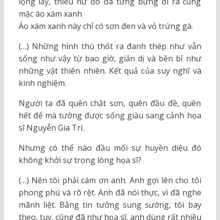
lộng lẫy, thiếu nữ đó đã tưng bừng đi ra cũng
mặc áo xám xanh
Áo xám xanh này chỉ có sơn đen và vỏ trứng gà.
(…) Những hình thù thốt ra đanh thép như vẫn
sống như vậy từ bao giờ, giản dị và bền bỉ như
những vật thiên nhiên. Kết quả của suy nghĩ và
kinh nghiệm.
Người ta đã quên chất sơn, quên đầu đề, quên
hết để mà tưởng được sống giàu sang cảnh họa
sĩ Nguyễn Gia Trí.
Nhưng có thể nào đầu mối sự huyền diệu đó
không khởi sự trong lòng họa sĩ?
(…) Nên tôi phải cám ơn anh. Anh gợi lên cho tôi
phong phú và rõ rệt. Anh đã nói thực, vì đã nghe
mãnh liệt. Bằng tin tưởng sung sướng, tôi bay
theo, tuy, cũng đã như họa sĩ, anh dùng rất nhiều