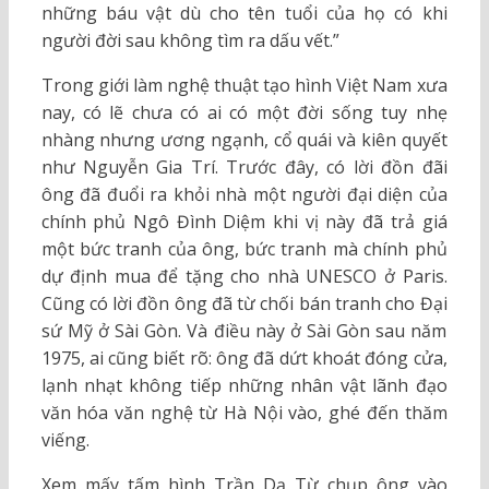
những báu vật dù cho tên tuổi của họ có khi
người đời sau không tìm ra dấu vết.”
Trong giới làm nghệ thuật tạo hình Việt Nam xưa
nay, có lẽ chưa có ai có một đời sống tuy nhẹ
nhàng nhưng ương ngạnh, cổ quái và kiên quyết
như Nguyễn Gia Trí. Trước đây, có lời đồn đãi
ông đã đuổi ra khỏi nhà một người đại diện của
chính phủ Ngô Đình Diệm khi vị này đã trả giá
một bức tranh của ông, bức tranh mà chính phủ
dự định mua để tặng cho nhà UNESCO ở Paris.
Cũng có lời đồn ông đã từ chối bán tranh cho Đại
sứ Mỹ ở Sài Gòn. Và điều này ở Sài Gòn sau năm
1975, ai cũng biết rõ: ông đã dứt khoát đóng cửa,
lạnh nhạt không tiếp những nhân vật lãnh đạo
văn hóa văn nghệ từ Hà Nội vào, ghé đến thăm
viếng.
Xem mấy tấm hình Trần Dạ Từ chụp ông vào