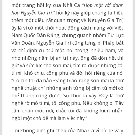
một trang hồi ký của Nhã Ca
“Họp mặt với danh
họa Nguyễn Gia Trí,”
hồi ký này giúp chúng ta hiểu
thêm một điều rất quan trọng về Nguyễn Gia Trí,
ấy là vì có một thời hoạt động cách mạng với Việt
Nam Quốc Dân Đảng, chung quanh nhóm Tự Lực
Văn Đoàn, Nguyễn Gia Trí cũng từng bị Pháp bắt
và chỉ định cư trú một nơi trong nhiều năm, và
nhờ những năm bị an trí này, ông đã dồn hết thì
giờ và sức lực cho sơn mài, tìm ra được những cái
tỉ mỉ, khó chịu, công phu và đòi hỏi riêng của nó.
“Có lần tôi đã bảo Đằng Giao rằng sơn mài là thứ
nghệ thuật chỉ những anh từng bị cầm tù mới có
thể thành công được. Sự thực là vậy. Đây là thứ
nghề rờ mó tỉ mỉ, tối công phu. Nếu không bị Tây
cầm chân một nơi, chắc tôi đã không kiên nhẫn
ngồi một chỗ để mà làm việc này.”
Tôi không biết ghi chép của Nhã Ca về lời lẽ và ý