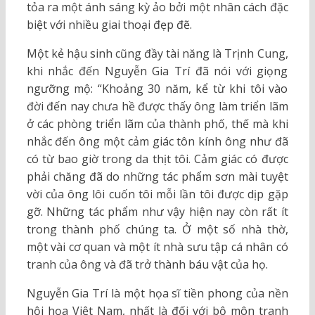
tỏa ra một ánh sáng kỳ ảo bởi một nhân cách đặc
biệt với nhiều giai thoại đẹp đẽ.
Một kẻ hậu sinh cũng đầy tài năng là Trịnh Cung,
khi nhắc đến Nguyễn Gia Trí đã nói với giọng
ngưỡng mộ: “Khoảng 30 năm, kể từ khi tôi vào
đời đến nay chưa hề được thấy ông làm triển lãm
ở các phòng triển lãm của thành phố, thế mà khi
nhắc đến ông một cảm giác tôn kính ông như đã
có từ bao giờ trong da thịt tôi. Cảm giác có được
phải chăng đã do những tác phẩm sơn mài tuyệt
vời của ông lôi cuốn tôi mỗi lần tôi được dịp gặp
gỡ. Những tác phẩm như vậy hiện nay còn rất ít
trong thành phố chúng ta. Ở một số nhà thờ,
một vài cơ quan và một ít nhà sưu tập cá nhân có
tranh của ông và đã trở thành báu vật của họ.
Nguyễn Gia Trí là một họa sĩ tiền phong của nền
hội họa Việt Nam, nhất là đối với bộ môn tranh