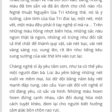
màu đã tìm sẵn và đã ấn định cho chỗ nào rồi.
Nghệ thuật Nguyễn Gia Trí không thế, nó là ý
tưởng, cảm tính của Gia Trí đúc lại, một nét, một
vết, một màu đều phải ở tay nghệ sĩ mà ra … Trên
những màu hồng nhợt biến hóa, những sắc nâu
ngon thật là ngon, những vỏ trứng như đổi tất
cả thể chất để thành quý vật, vài nét bạc, vài nét
vàng sáng rọi, vung lên, rít lên như tiếng kêu
sung sướng của xác thịt khi vào cực lạc.
Chàng nghệ sĩ ấy yêu tấm sơn, như ta có thể yêu
một người đàn bà. Lúc âu yếm bằng những nét
vuốt ve mềm mại, lúc dữ dội bằng năm bảy nét
mạnh đập tung, cào cấu. Vạn vật đối với nghệ sĩ
chỉ đáng yêu, có sắc và hình. Những màu hoen
hoen đứng cạnh nhau, cân đối dung hòa một
cách tuyệt khéo, đem lại cho người biết hưởng
cảm giác bồn chồn rạo rực.