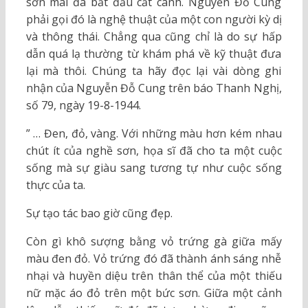
sơn mài đã bắt đầu cất cánh. Nguyễn Đỗ Cung
phải gọi đó là nghệ thuật của một con người kỳ dị
và thông thái. Chẳng qua cũng chỉ là do sự hấp
dẫn quá lạ thường từ khám phá về kỹ thuật đưa
lại mà thôi. Chúng ta hãy đọc lại vài dòng ghi
nhận của Nguyễn Đỗ Cung trên báo Thanh Nghị,
số 79, ngày 19-8-1944.
” … Đen, đỏ, vàng. Với những màu hơn kém nhau
chút ít của nghề sơn, họa sĩ đã cho ta một cuộc
sống mà sự giàu sang tương tự như cuộc sống
thực của ta.
Sự tạo tác bao giờ cũng đẹp.
Còn gì khô sượng bằng vỏ trứng gà giữa mấy
màu đen đỏ. Vỏ trứng đó đã thành ánh sáng nhễ
nhại và huyền diệu trên thân thể của một thiếu
nữ mặc áo đỏ trên một bức sơn. Giữa một cảnh