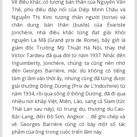
Về điêu khắc, có tượng bán thân của Nguyễn Văn
Thế, phù điêu đắp nổi của Diệp Minh Châu và
Nguyễn Thị Kim; tượng thân người (torse) và
chân dung bán thân (buste) của Évariste
Jonchère, nhà điêu khắc từng đạt giải Khôi
nguyên La Mã (Grand prix de Rome), bấy giờ là
giám đốc Trường Mỹ Thuật Hà Nội, thay thế
Victor Tardieu đã qua đời từ năm 1937. Nhắc đến
Inguimberty, Jonchère, chúng ta cũng nên nhớ
đến Georges Barrière, mặc dù không có tiếng
tăm gì lắm vào thời ấy, nhưng cũng đã từng được
giải thưởng Đông Dương (Prix de L’Indochine) từ
năm 1934, rồi qua sống ở Đông Dương, đã đi qua
nhiều nơi khắp Việt, Miên, Lào, sang cả Siam (tức
Thái Lan sau này), từ trung du, thượng du Cao-
Bắc-Lạng, đến Đồ Sơn, Angkor … để ghi chép và
vẽ. Georges Barrière cũng có bày một số tác
phẩm của ông trong cuộc triển lãm này.