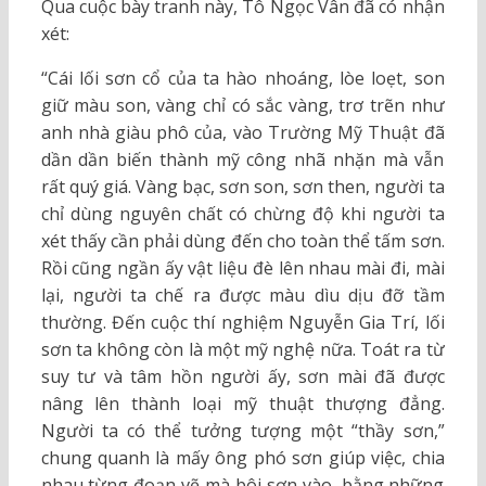
Qua cuộc bày tranh này, Tô Ngọc Vân đã có nhận
xét:
“Cái lối sơn cổ của ta hào nhoáng, lòe loẹt, son
giữ màu son, vàng chỉ có sắc vàng, trơ trẽn như
anh nhà giàu phô của, vào Trường Mỹ Thuật đã
dần dần biến thành mỹ công nhã nhặn mà vẫn
rất quý giá. Vàng bạc, sơn son, sơn then, người ta
chỉ dùng nguyên chất có chừng độ khi người ta
xét thấy cần phải dùng đến cho toàn thể tấm sơn.
Rồi cũng ngần ấy vật liệu đè lên nhau mài đi, mài
lại, người ta chế ra được màu dìu dịu đỡ tầm
thường. Đến cuộc thí nghiệm Nguyễn Gia Trí, lối
sơn ta không còn là một mỹ nghệ nữa. Toát ra từ
suy tư và tâm hồn người ấy, sơn mài đã được
nâng lên thành loại mỹ thuật thượng đẳng.
Người ta có thể tưởng tượng một “thầy sơn,”
chung quanh là mấy ông phó sơn giúp việc, chia
nhau từng đoạn vẽ mà bôi sơn vào, bằng những