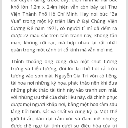
khổ lớn 1.2m x 2.4m hiện vẫn còn bày tại Thư
Viện Thành Phố Hồ Chí Minh. Hay nơi bức “Ba
Vua” trong một kỳ triển lãm ở Đại Chủng Viện
Cường Để năm 1971, có người tỉ mỉ đã đếm ra
được 22 màu sắc trên tấm tranh này, không tản
mạn, không rời rạc, mà hợp nhau lại rất nhất
quán trong một cảnh trí cổ kính mà vẫn mới mẻ.
Thỉnh thoảng ông cũng đưa một chút tượng
trưng và biểu tượng, đôi lúc lại thử bút cả trừu
tượng vào sơn mài. Nguyễn Gia Trí vốn có tiếng
tài hoa nơi những ký họa, phác thảo nên khi đưa
những phác thảo tài tình này vào tranh sơn mài,
với những ưu thế của chất liệu này, đã chinh phục
được mọi người khắp nơi, bằng một hòa cảm sâu
lắng bởi hình, sắc và chất vô cùng kỳ lạ. Một thế
giới bí ẩn, dào dạt cảm xúc và đam mê nhưng
được chế ngự tài tình dưới sự điều hòa của tri