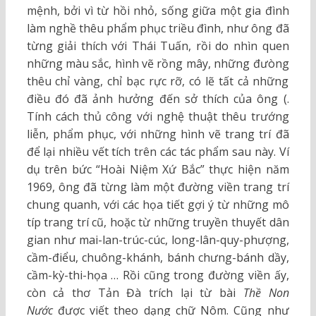
mệnh, bởi vì từ hồi nhỏ, sống giữa một gia đình
làm nghề thêu phẩm phục triều đình, như ông đã
từng giải thích với Thái Tuấn, rồi do nhìn quen
những màu sắc, hình vẽ rồng mây, những đưòng
thêu chỉ vàng, chỉ bạc rực rỡ, có lẽ tất cả những
điều đó đã ảnh hưởng đến sở thích của ông (.
Tính cách thủ công với nghệ thuật thêu trướng
liễn, phẩm phục, với những hình vẽ trang trí đã
để lại nhiều vết tích trên các tác phẩm sau này. Ví
dụ trên bức “Hoài Niệm Xứ Bắc” thực hiện năm
1969, ông đã từng làm một đường viền trang trí
chung quanh, với các họa tiết gợi ý từ những mô
típ trang trí cũ, hoặc từ những truyền thuyết dân
gian như mai-lan-trúc-cúc, long-lân-quy-phượng,
cầm-điểu, chuông-khánh, bánh chưng-bánh dầy,
cầm-kỳ-thi-họa … Rồi cũng trong đường viền ấy,
còn cả thơ Tản Đà trích lại từ bài
Thề Non
Nước
được viết theo dạng chữ Nôm. Cũng như