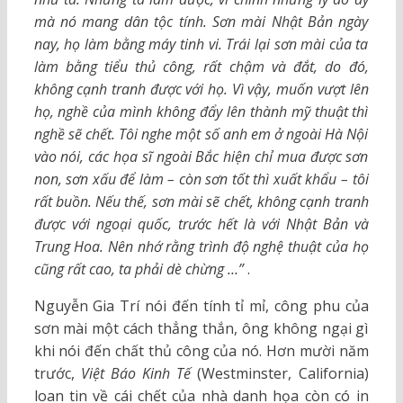
mà nó mang dân tộc tính. Sơn mài Nhật Bản ngày
nay, họ làm bằng máy tinh vi. Trái lại sơn mài của ta
làm bằng tiểu thủ công, rất chậm và đắt, do đó,
không cạnh tranh được với họ. Vì vậy, muốn vượt lên
họ, nghề của mình không đẩy lên thành mỹ thuật thì
nghề sẽ chết. Tôi nghe một số anh em ở ngoài Hà Nội
vào nói, các họa sĩ ngoài Bắc hiện chỉ mua được sơn
non, sơn xấu để làm – còn sơn tốt thì xuất khẩu – tôi
rất buồn. Nếu thế, sơn mài sẽ chết, không cạnh tranh
được với ngoại quốc, trước hết là với Nhật Bản và
Trung Hoa. Nên nhớ rằng trình độ nghệ thuật của họ
cũng rất cao, ta phải dè chừng …”
.
Nguyễn Gia Trí nói đến tính tỉ mỉ, công phu của
sơn mài một cách thẳng thắn, ông không ngại gì
khi nói đến chất thủ công của nó. Hơn mười năm
trước,
Việt Báo Kinh Tế
(Westminster, California)
loan tin về cái chết của nhà danh họa còn có in