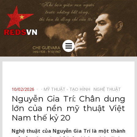
Kênh chia sẻ tri thức cộng đồng
Menu
⠀
POSTED
10/02/2026
MỸ THUẬT - TẠO HÌNH⠀
NGHỆ THUẬT⠀
ON
Nguyễn Gia Trí: Chân dung
lớn của nền mỹ thuật Việt
Nam thế kỷ 20
Nghệ thuật của Nguyễn Gia Trí là một thành