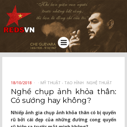
Kênh chia sẻ tri thức cộng đồng
Menu
⠀
POSTED
18/10/2018
MỸ THUẬT - TẠO HÌNH⠀
NGHỆ THUẬT⠀
ON
Nghề chụp ảnh khỏa thân:
Có sướng hay không?
Nhiếp ảnh gia chụp ảnh khỏa thân có bị quyến
rũ bởi cái đẹp của những đường cong quyến
rũ hiện ra trước mắt mình không?