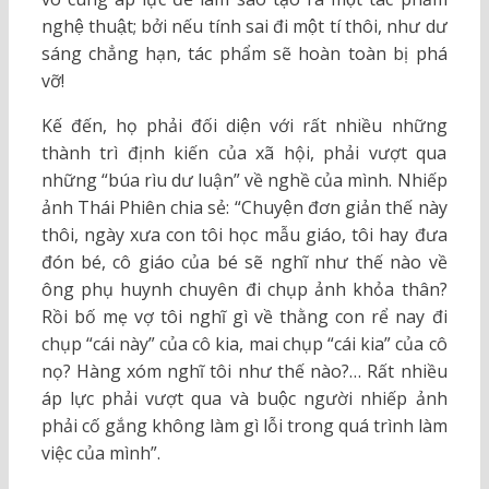
nghệ thuật; bởi nếu tính sai đi một tí thôi, như dư
sáng chẳng hạn, tác phẩm sẽ hoàn toàn bị phá
vỡ!
Kế đến, họ phải đối diện với rất nhiều những
thành trì định kiến của xã hội, phải vượt qua
những “búa rìu dư luận” về nghề của mình. Nhiếp
ảnh Thái Phiên chia sẻ: “Chuyện đơn giản thế này
thôi, ngày xưa con tôi học mẫu giáo, tôi hay đưa
đón bé, cô giáo của bé sẽ nghĩ như thế nào về
ông phụ huynh chuyên đi chụp ảnh khỏa thân?
Rồi bố mẹ vợ tôi nghĩ gì về thằng con rể nay đi
chụp “cái này” của cô kia, mai chụp “cái kia” của cô
nọ? Hàng xóm nghĩ tôi như thế nào?… Rất nhiều
áp lực phải vượt qua và buộc người nhiếp ảnh
phải cố gắng không làm gì lỗi trong quá trình làm
việc của mình”.