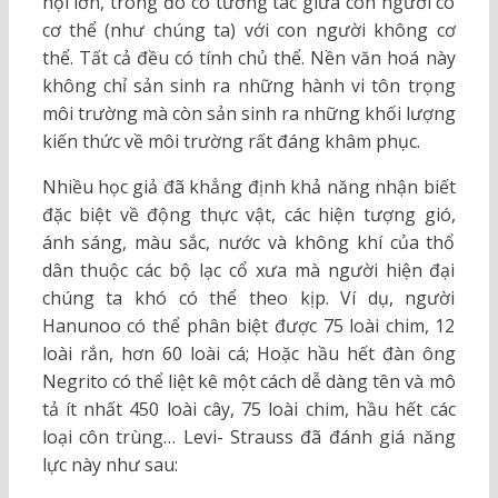
hội lớn, trong đó có tương tác giữa con người có
cơ thể (như chúng ta) với con người không cơ
thể. Tất cả đều có tính chủ thể. Nền văn hoá này
không chỉ sản sinh ra những hành vi tôn trọng
môi trường mà còn sản sinh ra những khối lượng
kiến thức về môi trường rất đáng khâm phục.
Nhiều học giả đã khẳng định khả năng nhận biết
đặc biệt về động thực vật, các hiện tượng gió,
ánh sáng, màu sắc, nước và không khí của thổ
dân thuộc các bộ lạc cổ xưa mà người hiện đại
chúng ta khó có thể theo kịp. Ví dụ, người
Hanunoo có thể phân biệt được 75 loài chim, 12
loài rắn, hơn 60 loài cá; Hoặc hầu hết đàn ông
Negrito có thể liệt kê một cách dễ dàng tên và mô
tả ít nhất 450 loài cây, 75 loài chim, hầu hết các
loại côn trùng… Levi- Strauss đã đánh giá năng
lực này như sau: