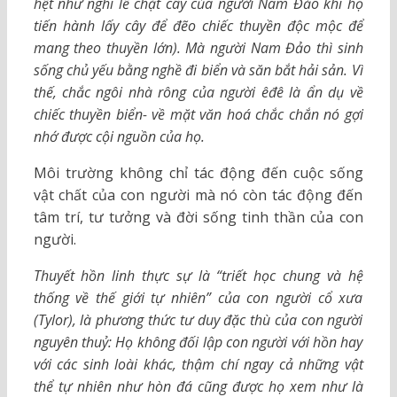
hệt như nghi lễ chặt cây của người Nam Đảo khi họ
tiến hành lấy cây để đẽo chiếc thuyền độc mộc để
mang theo thuyền lớn). Mà người Nam Đảo thì sinh
sống chủ yếu bằng nghề đi biển và săn bắt hải sản. Vì
thế, chắc ngôi nhà rông của người êđê là ẩn dụ về
chiếc thuyền biển- về mặt văn hoá chắc chắn nó gợi
nhớ được cội nguồn của họ.
Môi trường không chỉ tác động đến cuộc sống
vật chất của con người mà nó còn tác động đến
tâm trí, tư tưởng và đời sống tinh thần của con
người.
Thuyết hồn linh thực sự là
“
triết học chung và hệ
thống về thế giới tự nhiên
”
của con người cổ xưa
(
Tylor), là phương thức tư duy đặc thù của con người
nguyên thuỷ: Họ không đối lập con người với hồn hay
với các sinh loài khác, thậm chí ngay cả những vật
thể tự nhiên như hòn đá cũng được họ xem như là