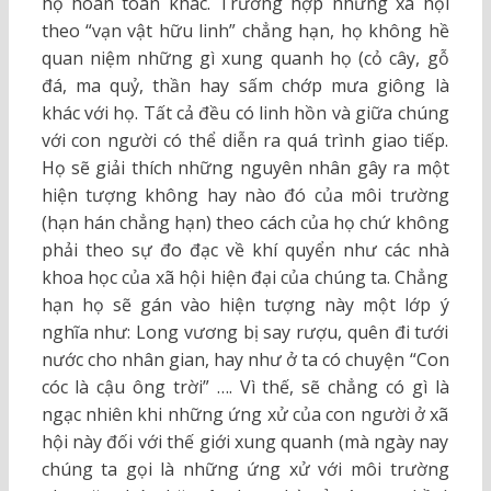
họ hoàn toàn khác. Trường hợp những xã hội
theo “vạn vật hữu linh” chẳng hạn, họ không hề
quan niệm những gì xung quanh họ (cỏ cây, gỗ
đá, ma quỷ, thần hay sấm chớp mưa giông là
khác với họ. Tất cả đều có linh hồn và giữa chúng
với con người có thể diễn ra quá trình giao tiếp.
Họ sẽ giải thích những nguyên nhân gây ra một
hiện tượng không hay nào đó của môi trường
(hạn hán chẳng hạn) theo cách của họ chứ không
phải theo sự đo đạc về khí quyển như các nhà
khoa học của xã hội hiện đại của chúng ta. Chẳng
hạn họ sẽ gán vào hiện tượng này một lớp ý
nghĩa như: Long vương bị say rượu, quên đi tưới
nước cho nhân gian, hay như ở ta có chuyện “Con
cóc là cậu ông trời” …. Vì thế, sẽ chẳng có gì là
ngạc nhiên khi những ứng xử của con người ở xã
hội này đối với thế giới xung quanh (mà ngày nay
chúng ta gọi là những ứng xử với môi trường