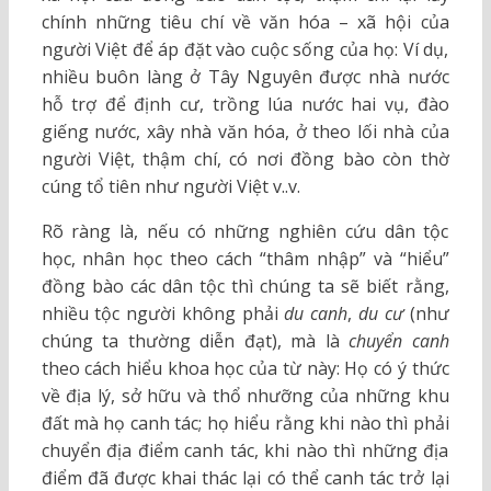
chính những tiêu chí về văn hóa – xã hội của
người Việt để áp đặt vào cuộc sống của họ: Ví dụ,
nhiều buôn làng ở Tây Nguyên được nhà nước
hỗ trợ để định cư, trồng lúa nước hai vụ, đào
giếng nước, xây nhà văn hóa, ở theo lối nhà của
người Việt, thậm chí, có nơi đồng bào còn thờ
cúng tổ tiên như người Việt v..v.
Rõ ràng là, nếu có những nghiên cứu dân tộc
học, nhân học theo cách “thâm nhập” và “hiểu”
đồng bào các dân tộc thì chúng ta sẽ biết rằng,
nhiều tộc người không phải
du canh
,
du cư
(như
chúng ta thường diễn đạt), mà là
chuyển canh
theo cách hiểu khoa học của từ này: Họ có ý thức
về địa lý, sở hữu và thổ nhưỡng của những khu
đất mà họ canh tác; họ hiểu rằng khi nào thì phải
chuyển địa điểm canh tác, khi nào thì những địa
điểm đã được khai thác lại có thể canh tác trở lại