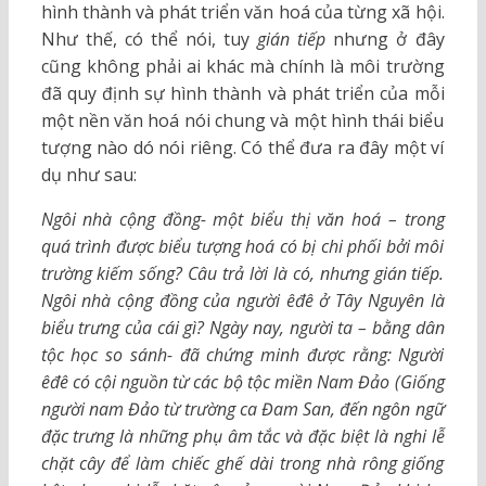
hình thành và phát triển văn hoá của từng xã hội.
Như thế, có thể nói, tuy
gián tiếp
nhưng ở đây
cũng không phải ai khác mà chính là môi trường
đã quy định sự hình thành và phát triển của mỗi
một nền văn hoá nói chung và một hình thái biểu
tượng nào dó nói riêng. Có thể đưa ra đây một ví
dụ như sau:
Ngôi nhà cộng đồng- một biểu thị văn hoá – trong
quá trình được biểu tượng hoá có bị chi phối bởi môi
trường kiếm sống? Câu trả lời là có, nhưng gián tiếp.
Ngôi nhà cộng đồng của người êđê ở Tây Nguyên là
biểu trưng của cái gì? Ngày nay, người ta
–
bằng dân
tộc học so sánh- đã chứng minh được rằng: Người
êđê có cội nguồn từ các bộ tộc miền Nam Đảo
(
Giống
người nam Đảo từ trường ca Đam San, đến ngôn ngữ
đặc trưng là những phụ âm tắc và đặc biệt là nghi lễ
chặt cây để làm chiếc ghế dài trong nhà rông giống