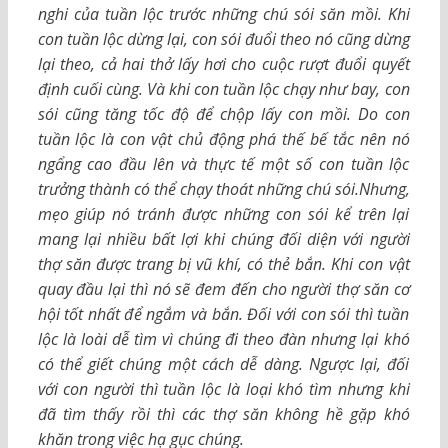
nghi của tuần lộc trước những chú sói săn mồi. Khi
con tuần lộc dừng lại, con sói đuổi theo nó cũng dừng
lại theo, cả hai thở lấy hơi cho cuộc rượt đuổi quyết
định cuối cùng. Và khi con tuần lộc chạy như bay, con
sói cũng tăng tốc độ để chộp lấy con mồi. Do con
tuần lộc là con vật chủ động phá thế bế tắc nên nó
ngẩng cao đầu lên và thực tế một số con tuần lộc
trưởng thành có thể chạy thoát những chú sói.Nhưng,
mẹo giúp nó tránh được những con sói kể trên lại
mang lại nhiều bất lợi khi chúng đối diện với người
thợ săn được trang bị vũ khí, có thẻ bắn. Khi con vật
quay đầu lại thì nó sẽ đem đến cho người thợ săn cơ
hội tốt nhất để ngắm và bắn. Đối với con sói thì tuần
lộc là loài dễ tìm vì chúng đi theo đàn nhưng lại khó
có thể giết chúng một cách dễ dàng. Ngược lại, đối
với con người thì tuần lộc là loại khó tìm nhưng khi
đã tìm thấy rồi thì các thợ săn không hề gặp khó
khăn trong việc hạ gục chúng.