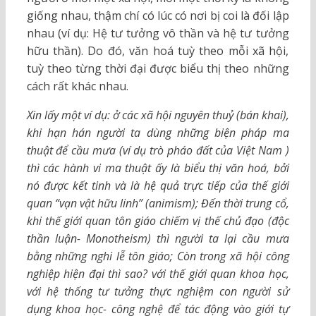
giống nhau, thậm chí có lúc có nơi bị coi là đối lập
nhau (ví dụ: Hệ tư tưởng vô thần và hệ tư tưởng
hữu thần). Do đó, văn hoá tuỳ theo mỗi xã hội,
tuỳ theo từng thời đại được biểu thị theo những
cách rất khác nhau.
Xin lấy một ví dụ: ở các xã hội nguyên thuỷ
(
bán khai),
khi hạn hán người ta dùng những biện pháp ma
thuật để cầu mưa
(
ví dụ trò pháo đất của Việt Nam )
thì các hành vi ma thuật ấy là biểu thị văn hoá, bởi
nó được kết tinh và là hệ quả trực tiếp của thế giới
quan
“
vạn vật hữu linh
”
(
animism); Đến thời trung cổ,
khi thế giới quan tôn giáo chiếm vị thế chủ đạo
(
độc
thần luận- Monotheism) thì người ta lại cầu mưa
bằng những nghi lễ tôn giáo; Còn trong xã hội công
nghiệp hiện đại thì sao? với thế giới quan khoa học,
với hệ thống tư tưởng thực nghiệm con người sử
dụng khoa học- công nghệ để tác động vào giới tự