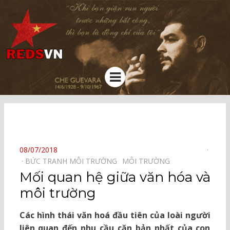
Kênh chia sẻ tri thức cộng đồng
Menu
⠀
POSTED
08/07/2018
ON
BỨC TRANH MÔI TRƯỜNG⠀
MÔI TRƯỜNG⠀
Mối quan hệ giữa văn hóa và
môi trường
Các hình thái văn hoá đầu tiên của loài người
liên quan đến nhu cầu căn bản nhất của con