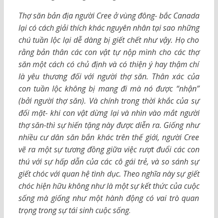
Thợ săn bản địa người Cree ở vùng đông- bắc Canada
lại có cách giải thích khác nguyên nhân tại sao những
chú tuần lộc lại dễ dàng bị giết chết như vậy. Họ cho
rằng bản thân các con vật tự nộp mình cho các thợ
săn một cách có chủ định và có thiện ý hay thậm chí
là yêu thương đối với người thợ săn. Thân xác của
con tuần lộc không bị mang đi mà nó được
“
nhận
”
(
bởi người thợ săn). Và chính trong thời khắc của sự
đối mặt- khi con vật dừng lại và nhìn vào mắt người
thợ săn-thì sự hiến tặng này được diễn ra. Giống như
nhiều cư dân săn bắn khác trên thế giới, người Cree
vẽ ra một sự tương đồng giữa việc rượt đuổi các con
thú với sự hấp dẫn của các cô gái trẻ, và so sánh sự
giết chóc với quan hệ tình dục. Theo nghĩa này sự giết
chóc hiện hữu không như là một sự kết thức của cuộc
sống mà giống như một hành động có vai trò quan
trọng trong sự tái sinh cuộc sống
.