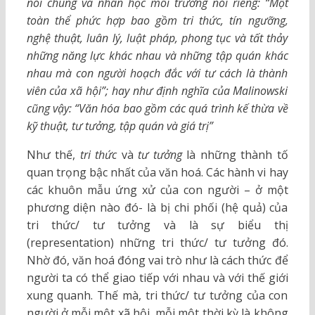
nói chung và nhân học môi trường nói riêng: “Một
toàn thể phức hợp bao gồm tri thức, tín ngưỡng,
nghệ thuật, luân lý, luật pháp, phong tục và tất thảy
những năng lực khác nhau và những tập quán khác
nhau mà con người hoạch đắc với tư cách là thành
viên của xã hội”; hay như định nghĩa của Malinowski
cũng vậy:
“
Văn hóa bao gồm các quá trình kế thừa về
kỹ thuật, tư tưởng, tập quán và giá trị
”
Như thế,
tri thức
và
tư tưởng
là những thành tố
quan trọng bậc nhất của văn hoá. Các hành vi hay
các khuôn mẫu ứng xử của con người – ở một
phương diện nào đó- là bị chi phối (hệ quả) của
tri thức/ tư tưởng và là sự biểu thị
(representation) những tri thức/ tư tưởng đó.
Nhờ đó, văn hoá đóng vai trò như là cách thức để
người ta có thể giao tiếp với nhau và với thế giới
xung quanh. Thế mà, tri thức/ tư tưởng của con
người ở mỗi một xã hội, mỗi một thời kỳ là không