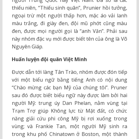
người Trung Quốc hay Việt Nam. Đa số là các
thiếu niên, “Thiếu sinh quân”, Prunier hồi tưởng,
ngoại trừ một người thấp hơn, mặc áo vải lanh
màu trắng, đi giày đen, đội mũ phớt cũng màu
đen, được mọi người gọi là “anh Văn”. Phải sau
này nhóm đặc vụ mới được biết tên của ông là Võ
Nguyên Giáp.
Huấn luyện đội quân Việt Minh
Được dẫn tới làng Tân Trào, nhóm được đón tiếp
với một biểu ngữ bằng tiếng Anh có nội dung
“Chào mừng các bạn Mỹ của chúng tôi”. Pruner
sau đó được biết biểu ngữ này được làm bởi hai
người Mỹ: trung úy Dan Phelan, nằm vùng tại
Trạm Trợ giúp Không lực từ Mặt đất, có chức
năng giải cứu phi công Mỹ bị rơi xuống trong
vùng; và Frankie Tan, một người Mỹ sinh ra
trong khu phố Chinatown ở Boston, một thành