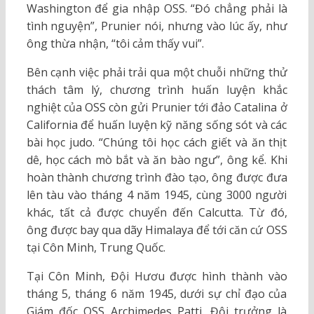
Washington để gia nhập OSS. “Đó chẳng phải là
tình nguyện”, Prunier nói, nhưng vào lúc ấy, như
ông thừa nhận, “tôi cảm thấy vui”.
Bên cạnh việc phải trải qua một chuỗi những thử
thách tâm lý, chương trình huấn luyện khắc
nghiệt của OSS còn gửi Prunier tới đảo Catalina ở
California để huấn luyện kỹ năng sống sót và các
bài học judo. “Chúng tôi học cách giết và ăn thịt
dê, học cách mò bắt và ăn bào ngư”, ông kể. Khi
hoàn thành chương trình đào tạo, ông được đưa
lên tàu vào tháng 4 năm 1945, cùng 3000 người
khác, tất cả được chuyển đến Calcutta. Từ đó,
ông được bay qua dãy Himalaya để tới căn cứ OSS
tại Côn Minh, Trung Quốc.
Tại Côn Minh, Đội Hươu được hình thành vào
tháng 5, tháng 6 năm 1945, dưới sự chỉ đạo của
Giám đốc OSS Archimedes Patti. Đội trưởng là