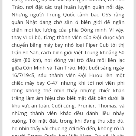
Trào, nơi đặt các trại huấn luyện quân nổi dậy.
Nhưng người Trung Quốc cảnh báo OSS rằng
quân Nhật đang chờ sẵn ở biên giới để ngăn
chặn mọi lực lượng của phía Đồng minh. Vì vậy,
thay vì đi bộ, từng thành viên của Đội được vận
chuyển bằng máy bay nhỏ loại Piper Cub tới thị
trấn Po Sah, cách biên giới Việt Trung khoảng 50
dặm (80 km), nơi đóng vai trò đầu mối liên lạc
giữa Côn Minh và Tân Trào. Một buổi sáng ngày
16/7/1945, sáu thành viên Đội Hươu lên một
chiếc máy bay C-47, nhưng khi tới nơi viên phi
công không thể nhìn thấy những chiếc khăn
trắng làm ám hiệu cho biết mặt đất bên dưới là
khu vực an toàn. Cuối cùng, Prunier, Thomas, và
những thành viên khác đều đánh liều nhảy
xuống. Tới mặt đất, trong khi đang thu xếp dù,
họ nhìn thấy vài chục người tiến đến, không rõ là