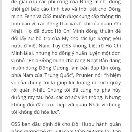
để giải cứu các phi công của Đồng minh, đồng
thời gửi báo cáo tình báo và thời tiết cho Đồng
minh. Fenn và OSS muốn được cung cấp thông tin
tình báo về các động thái và vũ khí của quân đội
Nhật. Họ đã được Hồ Chí Minh đồng thuận để
đổi lấy sự hỗ trợ của Mỹ cho các lực lượng yêu
nước ở Việt Nam. Tuy OSS không biết rõ Hồ Chí
Minh là ai, nhưng họ đồng ý huấn luyện một đơn
vị nhỏ. “Phía Đồng minh cho rằng Nhật Bản đang
muốn dùng Đông Dương làm bàn đạp tấn công
phía Nam của Trung Quốc”, Prunier nói. “Nhiệm
vụ của chúng tôi là giúp lực lượng du kích quấy
rối quân Nhật. Chúng tôi đã cùng họ phá hủy
đường ray tàu hỏa, các cơ sở viễn thông. Nhưng
không đối đầu trực tiếp với quân Nhật vì chúng
tôi không đủ hỏa lực”.
OSS ban đầu định để cho Đội Hươu hành quân
bằng đường bộ dài 300 dặm (gần 483 km) tới Tân