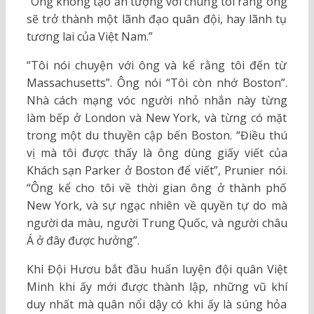
“Ông không tạo ấn tượng với chúng tôi rằng ông
sẽ trở thành một lãnh đạo quân đội, hay lãnh tụ
tương lai của Việt Nam.”
“Tôi nói chuyện với ông và kể rằng tôi đến từ
Massachusetts”. Ông nói “Tôi còn nhớ Boston”.
Nhà cách mạng vóc người nhỏ nhắn này từng
làm bếp ở London và New York, và từng có mặt
trong một du thuyền cập bến Boston. “Điều thú
vị mà tôi được thấy là ông dùng giấy viết của
Khách sạn Parker ở Boston để viết”, Prunier nói.
“Ông kể cho tôi về thời gian ông ở thành phố
New York, và sự ngạc nhiên về quyền tự do mà
người da màu, người Trung Quốc, và người châu
Á ở đây được hưởng”.
Khi Đội Hươu bắt đầu huấn luyện đội quân Việt
Minh khi ấy mới được thành lập, những vũ khí
duy nhất mà quân nổi dậy có khi ấy là súng hỏa