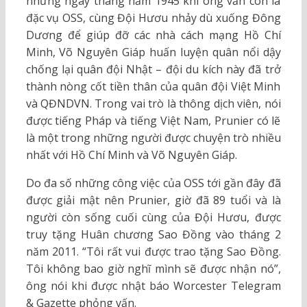
những ngày tháng năm 1945 khi ông vẫn còn là
đặc vụ OSS, cùng Đội Hươu nhảy dù xuống Đông
Dương để giúp đỡ các nhà cách mạng Hồ Chí
Minh, Võ Nguyên Giáp huấn luyện quân nổi dậy
chống lại quân đội Nhật – đội du kích này đã trở
thành nòng cốt tiền thân của quân đội Việt Minh
và QĐNDVN. Trong vai trò là thông dịch viên, nói
được tiếng Pháp và tiếng Việt Nam, Prunier có lẽ
là một trong những người được chuyện trò nhiều
nhất với Hồ Chí Minh và Võ Nguyên Giáp.
Do đa số những công việc của OSS tới gần đây đã
được giải mật nên Prunier, giờ đã 89 tuổi và là
người còn sống cuối cùng của Đội Hươu, được
truy tặng Huân chương Sao Đồng vào tháng 2
năm 2011. “Tôi rất vui được trao tặng Sao Đồng.
Tôi không bao giờ nghĩ mình sẽ được nhận nó”,
ông nói khi được nhật báo Worcester Telegram
& Gazette phỏng vấn.