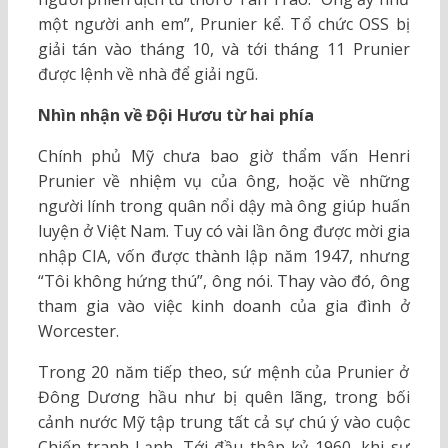
một người anh em”, Prunier kể. Tổ chức OSS bị
giải tán vào tháng 10, và tới tháng 11 Prunier
được lệnh về nhà để giải ngũ.
Nhìn nhận về Đội Hươu từ hai phía
Chính phủ Mỹ chưa bao giờ thẩm vấn Henri
Prunier về nhiệm vụ của ông, hoặc về những
người lính trong quân nổi dậy mà ông giúp huấn
luyện ở Việt Nam. Tuy có vài lần ông được mời gia
nhập CIA, vốn được thành lập năm 1947, nhưng
“Tôi không hứng thú”, ông nói. Thay vào đó, ông
tham gia vào việc kinh doanh của gia đình ở
Worcester.
Trong 20 năm tiếp theo, sứ mệnh của Prunier ở
Đông Dương hầu như bị quên lãng, trong bối
cảnh nước Mỹ tập trung tất cả sự chú ý vào cuộc
Chiến tranh Lạnh. Tới đầu thập kỷ 1960, khi sự