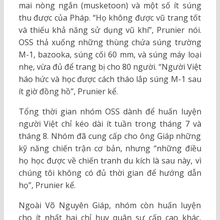
mai nòng ngắn (musketoon) và một số ít súng
thu được của Pháp. “Họ không được vũ trang tốt
và thiếu khả năng sử dụng vũ khí”, Prunier nói.
OSS thả xuống những thùng chứa súng trường
M-1, bazooka, súng cối 60 mm, và súng máy loại
nhẹ, vừa đủ để trang bị cho 80 người. “Người Việt
háo hức và học được cách tháo lắp súng M-1 sau
ít giờ đồng hồ”, Prunier kể.
Tổng thời gian nhóm OSS dành để huấn luyện
người Việt chỉ kéo dài ít tuần trong tháng 7 và
tháng 8. Nhóm đã cung cấp cho ông Giáp những
kỹ năng chiến trận cơ bản, nhưng “những điều
họ học được về chiến tranh du kích là sau này, vì
chúng tôi không có đủ thời gian để hướng dẫn
họ”, Prunier kể.
Ngoài Võ Nguyên Giáp, nhóm còn huấn luyện
cho ít nhất hai chỉ huy quân sự cấp cao khác,