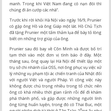
manh. Trong khi Việt Nam đang có nạn đói thì
chúng đi ăn cướp các nhà”.
Trước khi rời khỏi Hà Nội vào ngày 16/9, Prunier
có gặp ông Hồ và ông Giáp một lát. Hồ Chủ Tịch
đã tặng Prunier một tấm thảm lụa để bày tỏ lòng
biết ơn những trợ giúp của ông.
Prunier sau đó bay về Côn Minh và được bố trí
tạm thời vào một đơn vị tình báo ở đây. Một
tháng sau, ông quay lại Hà Nội để thiết lập một
trụ sở chi nhánh của OSS, nơi ông phục vụ việc xử
lý những vụ phạm tội ác chiến tranh của Nhật đối
với người Việt và người Pháp. Vì công việc này
không được chú trọng nhiều trong tổ chức nên
ông có khá nhiều thời gian rảnh rỗi để đi khám
phá thành phố, và gặp được những người lính
ông từng huấn luyện, trong đó có Thai Buc, một
người phiên dịch từ thời ở Tân Trào. “Ông ấy như