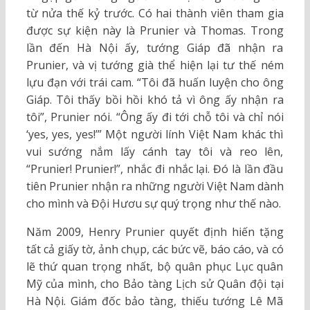
từ nửa thế kỷ trước. Có hai thành viên tham gia
được sự kiện này là Prunier và Thomas. Trong
lần đến Hà Nội ấy, tướng Giáp đã nhận ra
Prunier, và vị tướng già thể hiện lại tư thế ném
lựu đạn với trái cam. “Tôi đã huấn luyện cho ông
Giáp. Tôi thấy bồi hồi khó tả vì ông ấy nhận ra
tôi”, Prunier nói. “Ông ấy đi tới chỗ tôi và chỉ nói
‘yes, yes, yes!’” Một người lính Việt Nam khác thì
vui sướng nắm lấy cánh tay tôi và reo lên,
“Prunier! Prunier!”, nhắc đi nhắc lại. Đó là lần đầu
tiên Prunier nhận ra những người Việt Nam dành
cho mình và Đội Hươu sự quý trọng như thế nào.
Năm 2009, Henry Prunier quyết định hiến tặng
tất cả giấy tờ, ảnh chụp, các bức vẽ, báo cáo, và có
lẽ thứ quan trọng nhất, bộ quân phục Lục quân
Mỹ của mình, cho Bảo tàng Lịch sử Quân đội tại
Hà Nội. Giám đốc bảo tàng, thiếu tướng Lê Mã