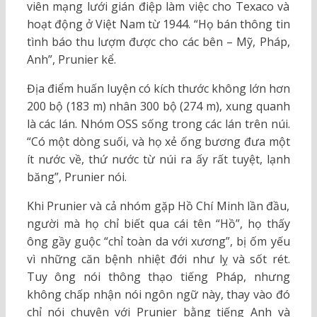
viên mạng lưới gián điệp làm việc cho Texaco và
hoạt động ở Việt Nam từ 1944. “Họ bán thông tin
tình báo thu lượm được cho các bên – Mỹ, Pháp,
Anh”, Prunier kể.
Địa điểm huấn luyện có kích thước không lớn hơn
200 bộ (183 m) nhân 300 bộ (274 m), xung quanh
là các lán. Nhóm OSS sống trong các lán trên núi.
“Có một dòng suối, và họ xẻ ống bương đưa một
ít nước về, thứ nước từ núi ra ấy rất tuyệt, lạnh
băng”, Prunier nói.
Khi Prunier và cả nhóm gặp Hồ Chí Minh lần đầu,
người mà họ chỉ biết qua cái tên “Hồ”, họ thấy
ông gầy guộc “chỉ toàn da với xương”, bị ốm yếu
vì những căn bệnh nhiệt đới như lỵ và sốt rét.
Tuy ông nói thông thạo tiếng Pháp, nhưng
không chấp nhận nói ngôn ngữ này, thay vào đó
chỉ nói chuyện với Prunier bằng tiếng Anh và