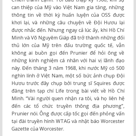
can thiệp của Mỹ vào Việt Nam gia tăng, những
thông tin về thời kỳ huấn luyện của OSS được
khơi lại, và những câu chuyện về Đội Hươu lại
được nhắc đến. Nhưng ngay cả lúc ấy, khi Hồ Chí
Minh và Võ Nguyêm Giáp đã trở thành những đối
thủ lớn của Mỹ trên đấu trường quốc tế, vẫn
không ai buồn gọi đến Prunier để hỏi ông về
những kinh nghiệm cá nhân với hai vị lãnh đạo
này. Đến tháng 3 năm 1968, khi nước Mỹ có 500
nghìn lính ở Việt Nam, một số bức ảnh chụp Đội
Hươu trước đây chụp bởi trung sĩ Squires được
đăng trên tạp chí Life trong bài viết về Hồ Chí
Minh. “Vài người quen nhận ra tôi, và họ liên hệ
đến các tổ chức truyền thông địa phương”,
Prunier nói. Ông được cấp tốc gọi đến phỏng vấn
tại đài truyền hình WTAG và nhật báo Worcester
Gazette của Worcester.