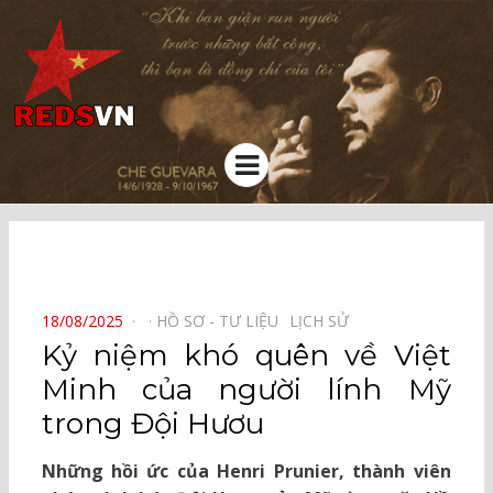
Kênh chia sẻ tri thức cộng đồng
Menu
⠀
POSTED
18/08/2025
HỒ SƠ - TƯ LIỆU⠀
LỊCH SỬ⠀
ON
Kỷ niệm khó quên về Việt
Minh của người lính Mỹ
trong Đội Hươu
Những hồi ức của Henri Prunier, thành viên