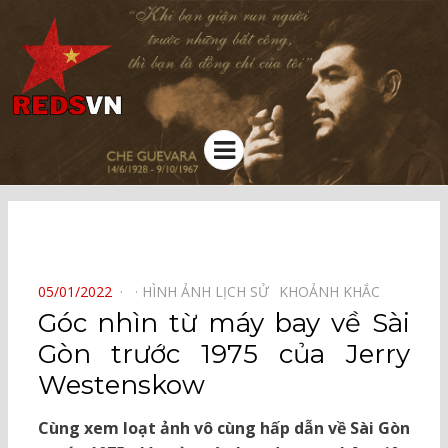
Kênh chia sẻ tri thức cộng đồng
Menu
⠀
POSTED
05/01/2022
HÌNH ẢNH LỊCH SỬ⠀
KHOẢNH KHẮC⠀
ON
Góc nhìn từ máy bay về Sài
Gòn trước 1975 của Jerry
Westenskow
Cùng xem loạt ảnh vô cùng hấp dẫn về Sài Gòn