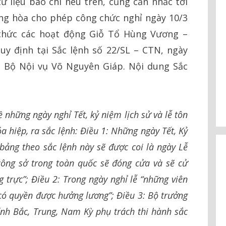
ư liệu báo chí nêu trên, cũng cần nhắc tới
ng hòa cho phép công chức nghỉ ngày 10/3
chức các hoạt động Giỗ Tổ Hùng Vương –
y định tại Sắc lệnh số 22/SL – CTN, ngày
g Bộ Nội vụ Võ Nguyên Giáp. Nội dung Sắc
 những ngày nghỉ Tết, kỷ niệm lịch sử và lễ tôn
a hiệp, ra sắc lệnh: Điều 1: Những ngày Tết, Kỷ
 bảng theo sắc lệnh này sẽ được coi là ngày Lễ
công sở trong toàn quốc sẽ đóng cửa và sẽ cử
 trực”; Điều 2: Trong ngày nghỉ lễ “những viên
 có quyền được hưởng lương”; Điều 3: Bộ trưởng
ính Bắc, Trung, Nam Kỳ phụ trách thi hành sắc