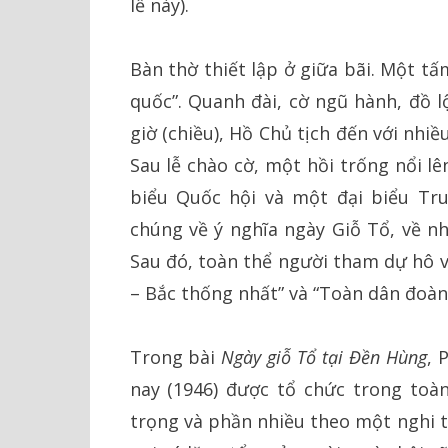
lễ này).
Bàn thờ thiết lập ở giữa bãi. Một t
quốc”. Quanh đài, cờ ngũ hành, đồ l
giờ (chiều), Hồ Chủ tịch đến với nhi
Sau lễ chào cờ, một hồi trống nổi lê
biểu Quốc hội và một đại biểu Tr
chúng về ý nghĩa ngày Giỗ Tổ, về n
Sau đó, toàn thể người tham dự hô v
– Bắc thống nhất” và “Toàn dân đoàn 
Trong bài
Ngày giỗ Tổ tại Đền Hùng
, 
nay (1946) được tổ chức trong toàn
trọng và phần nhiều theo một nghi t