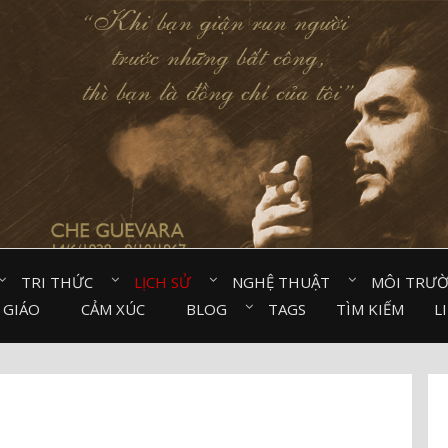
TRI THỨC⠀
LỊCH SỬ⠀
NGHỆ THUẬT⠀
MÔI TRƯ
 GIÁO⠀
CẢM XÚC⠀
BLOG⠀
TAGS
TÌM KIẾM
L