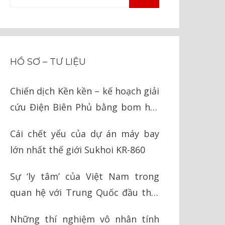
TÌM
kiếm
KIẾM
cho:
HỒ SƠ – TƯ LIỆU
Chiến dịch Kền kền – kế hoạch giải
cứu Điện Biên Phủ bằng bom hạt
nhân của Mỹ
Cái chết yểu của dự án máy bay
lớn nhất thế giới Sukhoi KR-860
Sự ‘ly tâm’ của Việt Nam trong
quan hệ với Trung Quốc đầu thời
Nguyễn
Những thí nghiệm vô nhân tính