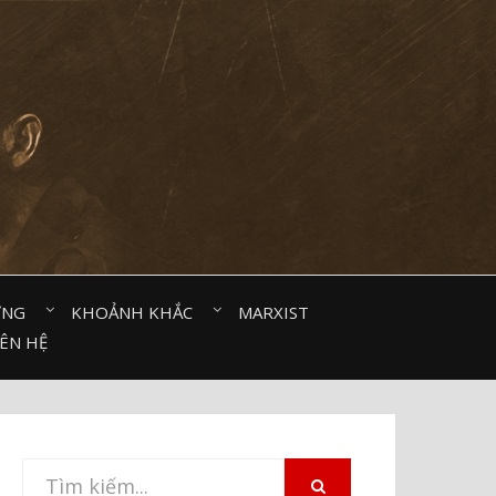
ỜNG⠀
KHOẢNH KHẮC⠀
MARXIST⠀
IÊN HỆ
Tìm