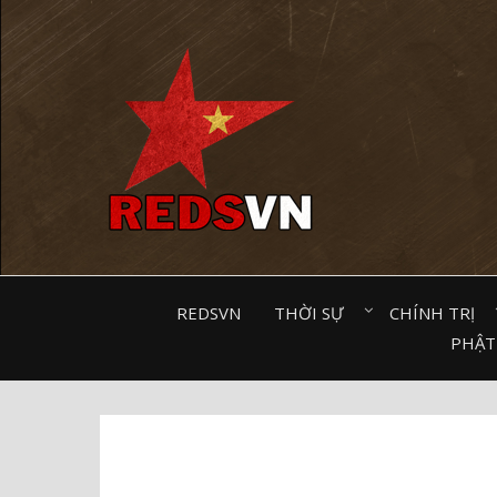
Kênh chia sẻ tri thức cộng đồng
REDSVN
THỜI SỰ⠀
CHÍNH TRỊ⠀
PHẬT