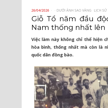
⠀
POSTED
26/04/2026
DƯỚI ÁNH SAO VÀNG⠀
LỊCH SỬ
ON
Giỗ Tổ năm đầu độc
Nam thống nhất lên 
Việc làm này không chỉ thể hiện c
hòa bình, thống nhất mà còn là n
quốc dân đồng bào.