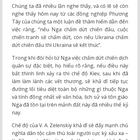
Chúng ta đã nhiều lần nghe thấy, và có lẽ sẽ còn
nghe thấy hôm nay từ các đồng nghiệp Phương
Tây của chúng ta một luận đề thâm hiểm dẫn đến
việc rằng, “nếu Nga chấm dứt chiến đấu, cuộc
chiến tranh sẽ chấm dứt, còn nếu Ukraina chấm
dứt chiến đấu thì Ukraina sẽ kết thúc”.
Trong khi đòi hỏi từ Nga việc chấm dứt chiến dịch
quân sự đặc biệt, họ hiểu rõ rằng, nếu điều này
bất thình lình xảy ra thì chế độ Kiev, sau khi đã
làm làm lành các vết thương, sẽ khả dĩ tiếp tục
đường lối tiêu diệt toàn bộ những gì thuộc Nga
và tính đồng nhất về văn hóa, lịch sử và tôn giáo
Nga đã tồn tại trên mảnh đất này đã nhiều thế kỷ
nay.
Chế độ của V. A. Zelenskiy khả dĩ sẽ đẩy mạnh chủ
nghĩa dân tộc căm thù loài người cực kỳ xấu xa –