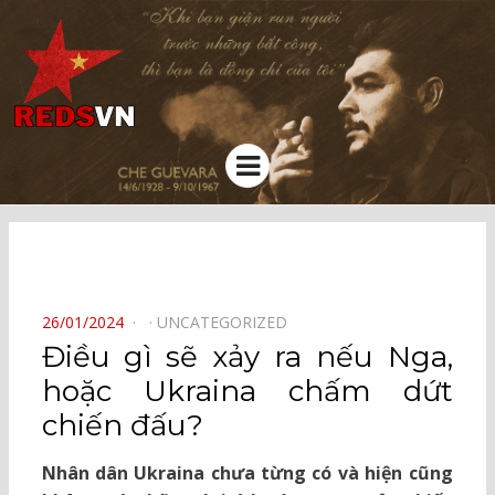
Kênh chia sẻ tri thức cộng đồng
Menu
⠀
POSTED
26/01/2024
UNCATEGORIZED
ON
Điều gì sẽ xảy ra nếu Nga,
hoặc Ukraina chấm dứt
chiến đấu?
Nhân dân Ukraina chưa từng có và hiện cũng