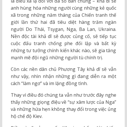
là điều xa lạ đối với đa số dân chúng – khả dĩ sẽ
anh hùng hóa những người cùng những kẻ quốc
xã trong những năm tháng của Chiến tranh thế
giới lần thứ hai đã tiêu diệt hàng trăm ngàn
người Do Thái, Tsygan, Nga, Ba Lan, Ukraina.
Nền độc tài khả dĩ sẽ được củng cố, sẽ tiếp tục
cuộc đấu tranh chống phe đối lập và bất kỳ
những tư tưởng chính kiến khác nào, sẽ gia tăng
mạnh mẽ đội ngũ những người tù chính trị.
Còn các nền dân chủ Phương Tây khả dĩ sẽ vẫn
như vậy, nhìn nhận những gì đang diễn ra một
cách “làm ngơ” và im lặng đồng tình.
Thay vì điều đó chúng ta vẫn như trước đây nghe
thấy những giọng điệu về “sự xâm lược của Nga”
và những hứa hẹn không thay đổi trong việc ủng
hộ chế độ Kiev.