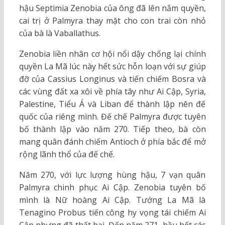
hậu Septimia Zenobia của ông đã lên nắm quyền,
cai trị ở Palmyra thay mặt cho con trai còn nhỏ
của bà là Vaballathus.
Zenobia liền nhân cơ hội nổi dậy chống lại chính
quyền La Mã lúc này hết sức hỗn loạn với sự giúp
đỡ của Cassius Longinus và tiến chiếm Bosra và
các vùng đất xa xôi về phía tây như Ai Cập, Syria,
Palestine, Tiểu Á và Liban để thành lập nên đế
quốc của riêng mình. Đế chế Palmyra được tuyên
bố thành lập vào năm 270. Tiếp theo, bà còn
mang quân đánh chiếm Antioch ở phía bắc để mở
rộng lãnh thổ của đế chế.
Năm 270, với lực lượng hùng hậu, 7 vạn quân
Palmyra chinh phục Ai Cập. Zenobia tuyên bố
mình là Nữ hoàng Ai Cập. Tướng La Mã là
Tenagino Probus tiến công hy vọng tái chiếm Ai
Cập nhưng đã thất bại. Đến năm 271, hầu hết các