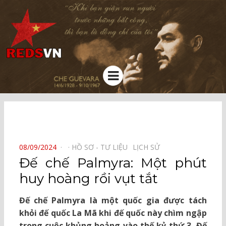
Kênh chia sẻ tri thức cộng đồng
Menu
⠀
POSTED
08/09/2024
HỒ SƠ - TƯ LIỆU⠀
LỊCH SỬ⠀
ON
Đế chế Palmyra: Một phút
huy hoàng rồi vụt tắt
Đế chế Palmyra là một quốc gia được tách
khỏi đế quốc La Mã khi đế quốc này chìm ngập
trong cuộc khủng hoảng vào thế kỷ thứ 3. Đế