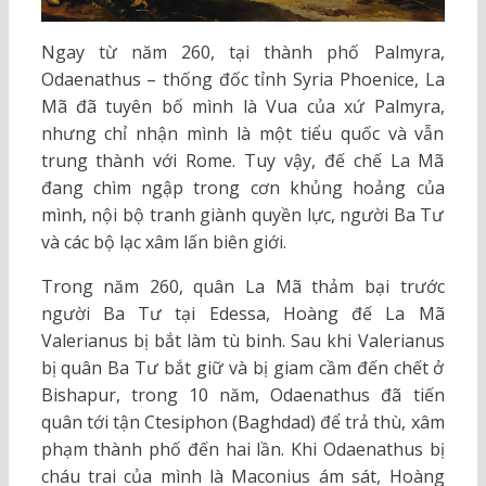
Ngay từ năm 260, tại thành phố Palmyra,
Odaenathus – thống đốc tỉnh Syria Phoenice, La
Mã đã tuyên bố mình là Vua của xứ Palmyra,
nhưng chỉ nhận mình là một tiểu quốc và vẫn
trung thành với Rome. Tuy vậy, đế chế La Mã
đang chìm ngập trong cơn khủng hoảng của
mình, nội bộ tranh giành quyền lực, người Ba Tư
và các bộ lạc xâm lấn biên giới.
Trong năm 260, quân La Mã thảm bại trước
người Ba Tư tại Edessa, Hoàng đế La Mã
Valerianus bị bắt làm tù binh. Sau khi Valerianus
bị quân Ba Tư bắt giữ và bị giam cầm đến chết ở
Bishapur, trong 10 năm, Odaenathus đã tiến
quân tới tận Ctesiphon (Baghdad) để trả thù, xâm
phạm thành phố đến hai lần. Khi Odaenathus bị
cháu trai của mình là Maconius ám sát, Hoàng