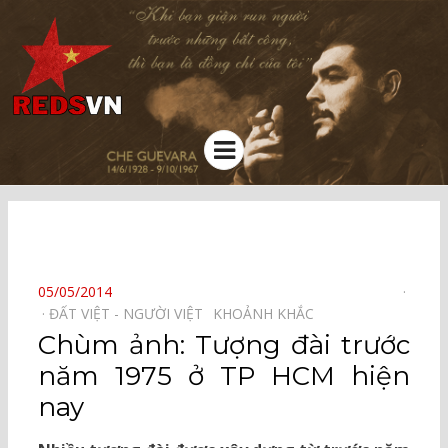
Kênh chia sẻ tri thức cộng đồng
Menu
⠀
POSTED
05/05/2014
ON
ĐẤT VIỆT - NGƯỜI VIỆT⠀
KHOẢNH KHẮC⠀
Chùm ảnh: Tượng đài trước
năm 1975 ở TP HCM hiện
nay