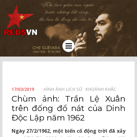
Kênh chia sẻ tri thức cộng đồng
Menu
⠀
POSTED
17/03/2019
HÌNH ẢNH LỊCH SỬ⠀
KHOẢNH KHẮC⠀
ON
Chùm ảnh: Trần Lệ Xuân
trên đống đổ nát của Dinh
Độc Lập năm 1962
Ngày 27/2/1962, một biến cố động trời đã xảy