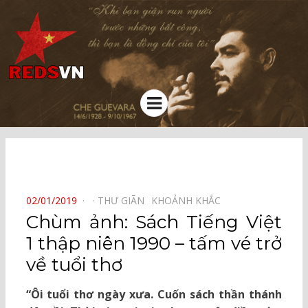
Kênh chia sẻ tri thức cộng đồng
Menu
⠀
POSTED
02/01/2019
THƯ GIÃN⠀
KHOẢNH KHẮC⠀
ON
Chùm ảnh: Sách Tiếng Việt
1 thập niên 1990 – tấm vé trở
về tuổi thơ
“Ôi tuổi thơ ngày xưa. Cuốn sách thần thánh