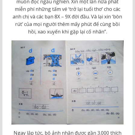
muốn đọc ngấu nghiến. Xin một lần nữa phát
miễn phí những tấm vé ‘trở lại tuổi thơ’ cho các
anh chị và các bạn 8X – 9X đời đầu. Và lại xin ‘bòn
rút’ của mọi người thêm mấy phút để cùng bồi
hồi, xao xuyến khi gặp lại cố nhân”.
Ngay lập tức, bộ ảnh nhận được gần 3.000 thích