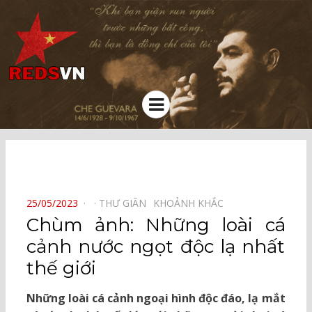
Kênh chia sẻ tri thức cộng đồng
Menu
⠀
POSTED
25/05/2023
THƯ GIÃN⠀
KHOẢNH KHẮC⠀
ON
Chùm ảnh: Những loài cá
cảnh nước ngọt độc lạ nhất
thế giới
Những loài cá cảnh ngoại hình độc đáo, lạ mắt