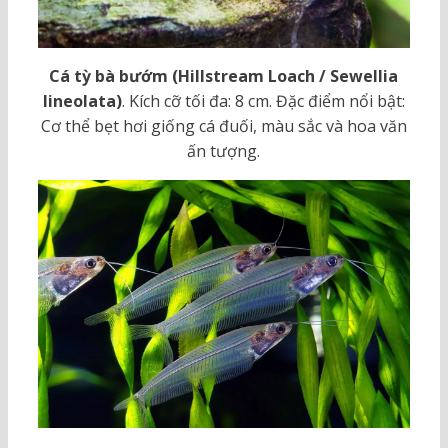
Cá tỳ bà bướm (Hillstream Loach / Sewellia
lineolata)
. Kích cỡ tối đa: 8 cm. Đặc điểm nổi bật:
Cơ thể bẹt hơi giống cá đuối, màu sắc và hoa văn
ấn tượng.