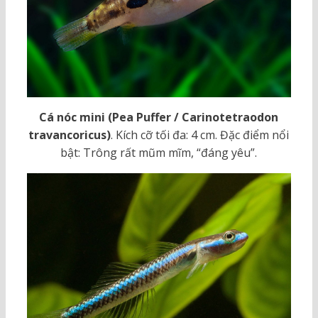
Cá nóc mini (Pea Puffer / Carinotetraodon
travancoricus)
. Kích cỡ tối đa: 4 cm. Đặc điểm nổi
bật: Trông rất mũm mĩm, “đáng yêu”.