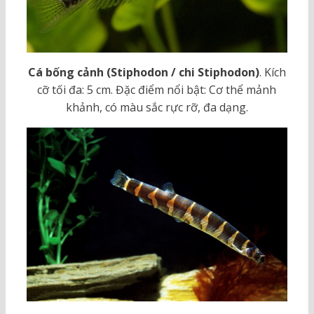
Cá bống cảnh (Stiphodon / chi Stiphodon)
. Kích
cỡ tối đa: 5 cm. Đặc điểm nổi bật: Cơ thể mảnh
khảnh, có màu sắc rực rỡ, đa dạng.