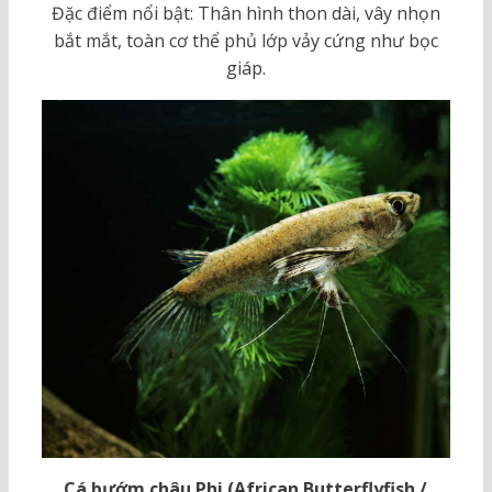
Đặc điểm nổi bật: Thân hình thon dài, vây nhọn
bắt mắt, toàn cơ thể phủ lớp vảy cứng như bọc
giáp.
Cá bướm châu Phi (African Butterflyfish /