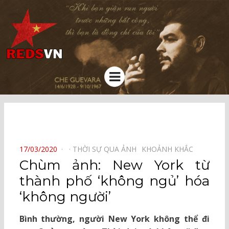
Kênh chia sẻ tri thức cộng đồng
Menu
⠀
POSTED
17/03/2020
THỜI SỰ QUA ẢNH⠀
KHOẢNH KHẮC⠀
ON
Chùm ảnh: New York từ
thành phố ‘không ngủ’ hóa
‘không người’
Bình thường, người New York không thể đi