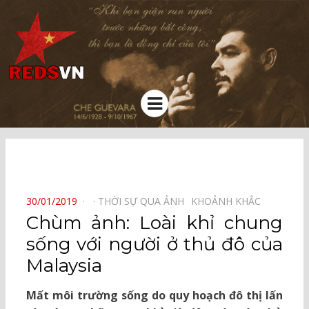
Kênh chia sẻ tri thức cộng đồng
Menu
⠀
POSTED
30/01/2019
THỜI SỰ QUA ẢNH⠀
KHOẢNH KHẮC⠀
ON
Chùm ảnh: Loài khỉ chung
sống với người ở thủ đô của
Malaysia
Mất môi trường sống do quy hoạch đô thị lấn