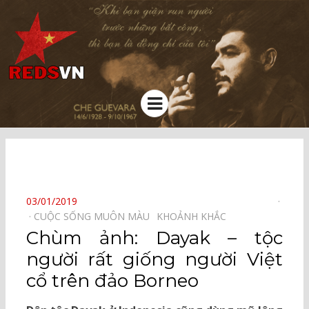
Kênh chia sẻ tri thức cộng đồng
Menu
⠀
POSTED
03/01/2019
ON
CUỘC SỐNG MUÔN MÀU⠀
KHOẢNH KHẮC⠀
Chùm ảnh: Dayak – tộc
người rất giống người Việt
cổ trên đảo Borneo