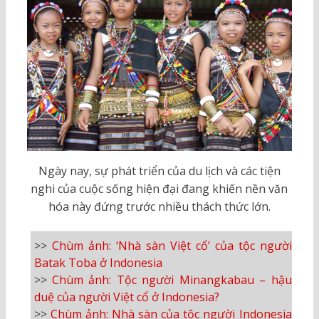
Ngày nay, sự phát triển của du lịch và các tiện
nghi của cuộc sống hiện đại đang khiến nền văn
hóa này đứng trước nhiều thách thức lớn.
>>
Chùm ảnh: ‘Nhà sàn Việt cổ’ của tộc người
Batak Toba ở Indonesia
>>
Chùm ảnh: Tộc người Minangkabau – hậu
duệ của người Việt cổ ở Indonesia?
>>
Chùm ảnh: Nhà sàn của tộc người Indonesia