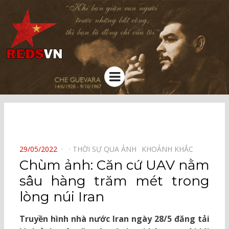
Kênh chia sẻ tri thức cộng đồng
Menu
⠀
POSTED
29/05/2022
THỜI SỰ QUA ẢNH⠀
KHOẢNH KHẮC⠀
ON
Chùm ảnh: Căn cứ UAV nằm
sâu hàng trăm mét trong
lòng núi Iran
Truyền hình nhà nước Iran ngày 28/5 đăng tải