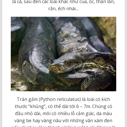
là cá, sau đến các loài khác như cua, ốc, thằn lằn,
rắn, ếch nhái…
Trăn gấm (Python reticulatus) là loài có kích
thước “khủng”, có thể dài tới 6 – 7m. Chúng có
đầu nhỏ dài, môi có nhiều lỗ cảm giác, da màu
vàng be hay vàng nâu với những vân xám đen