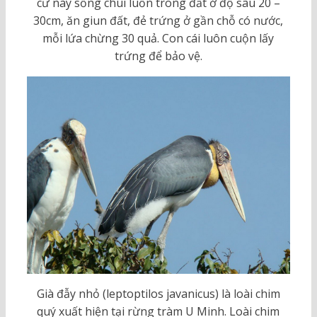
cư này sống chui luồn trong đất ở độ sâu 20 –
30cm, ăn giun đất, đẻ trứng ở gần chỗ có nước,
mỗi lứa chừng 30 quả. Con cái luôn cuộn lấy
trứng để bảo vệ.
Già đẫy nhỏ (leptoptilos javanicus) là loài chim
quý xuất hiện tại rừng tràm U Minh. Loài chim