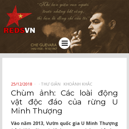
Kênh chia sẻ tri thức cộng đồng
Menu
⠀
POSTED
25/12/2018
THƯ GIÃN⠀
KHOẢNH KHẮC⠀
ON
Chùm ảnh: Các loài động
vật độc đáo của rừng U
Minh Thượng
Vào năm 2013, Vườn quốc gia U Minh Thượng