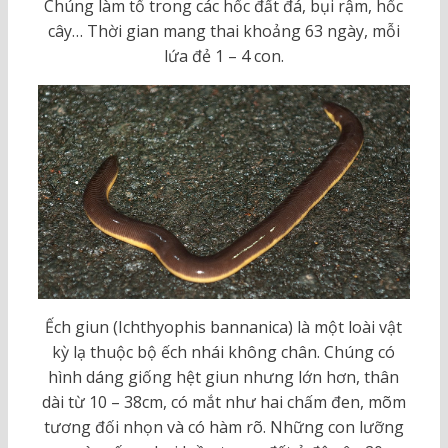
Chúng làm tổ trong các hốc đất đá, bụi rậm, hốc
cây… Thời gian mang thai khoảng 63 ngày, mỗi
lứa đẻ 1 – 4 con.
Ếch giun (Ichthyophis bannanica) là một loài vật
kỳ lạ thuộc bộ ếch nhái không chân. Chúng có
hình dáng giống hệt giun nhưng lớn hơn, thân
dài từ 10 – 38cm, có mắt như hai chấm đen, mõm
tương đối nhọn và có hàm rõ. Những con lưỡng