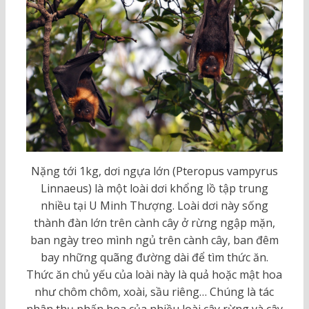
Nặng tới 1kg, dơi ngựa lớn (Pteropus vampyrus
Linnaeus) là một loài dơi khổng lồ tập trung
nhiều tại U Minh Thượng. Loài dơi này sống
thành đàn lớn trên cành cây ở rừng ngập mặn,
ban ngày treo mình ngủ trên cành cây, ban đêm
bay những quãng đường dài để tìm thức ăn.
Thức ăn chủ yếu của loài này là quả hoặc mật hoa
như chôm chôm, xoài, sầu riêng… Chúng là tác
nhân thụ phấn hoa của nhiều loài cây rừng và cây