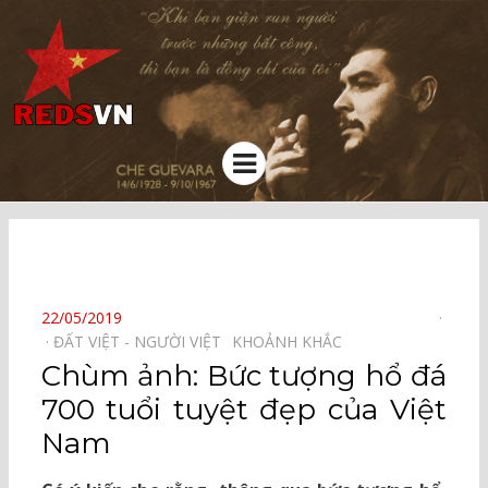
Kênh chia sẻ tri thức cộng đồng
Menu
⠀
POSTED
22/05/2019
ON
ĐẤT VIỆT - NGƯỜI VIỆT⠀
KHOẢNH KHẮC⠀
Chùm ảnh: Bức tượng hổ đá
700 tuổi tuyệt đẹp của Việt
Nam