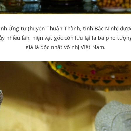
nh Ứng tự (huyện Thuận Thành, tỉnh Bắc Ninh) được
ủy nhiều lần, hiện vật gốc còn lưu lại là ba pho tư
giá là độc nhất vô nhị Việt Nam.