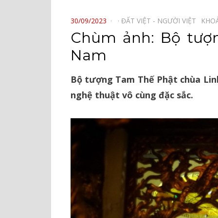
⠀
POSTED
30/09/2023
ĐẤT VIỆT - NGƯỜI VIỆT⠀
KHO
ON
Chùm ảnh: Bộ tượn
Nam
Bộ tượng Tam Thế Phật chùa Linh 
nghệ thuật vô cùng đặc sắc.