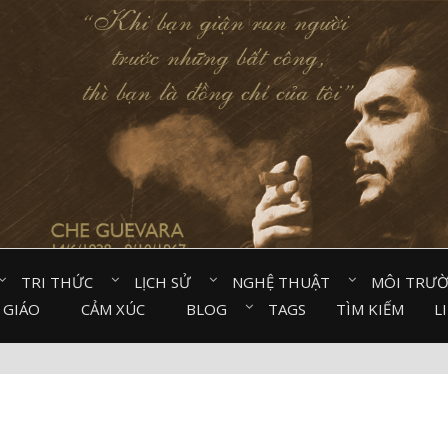
TRI THỨC⠀
LỊCH SỬ⠀
NGHỆ THUẬT⠀
MÔI TRƯ
 GIÁO⠀
CẢM XÚC⠀
BLOG⠀
TAGS
TÌM KIẾM
L