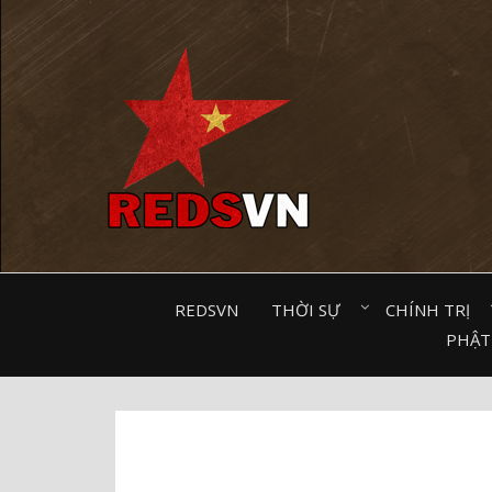
Kênh chia sẻ tri thức cộng đồng
REDSVN
THỜI SỰ⠀
CHÍNH TRỊ⠀
PHẬT