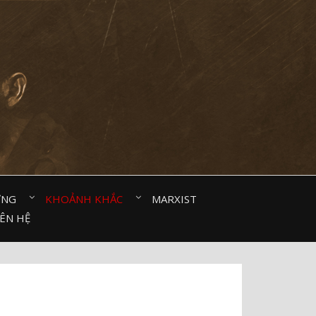
ỜNG⠀
KHOẢNH KHẮC⠀
MARXIST⠀
IÊN HỆ