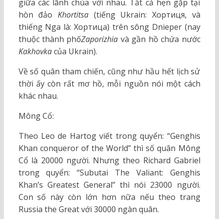
giữa các lãnh chúa với nhau. Tất cả hẹn gặp tại
hòn đảo
Khortitsa
(tiếng Ukrain: Хортиця, và
thiếng Nga là: Хортица) trên sông Dnieper (nay
thuộc thành phố
Zaporizhia
và gần hồ chứa nước
Kakhovka
của Ukrain).
Về số quân tham chiến, cũng như hầu hết lịch sử
thời ấy còn rất mơ hồ, mỗi nguồn nói một cách
khác nhau.
Mông Cổ:
Theo Leo de Hartog viết trong quyển: “Genghis
Khan conqueror of the World” thì số quân Mông
Cổ là 20000 người. Nhưng theo Richard Gabriel
trong quyển: “Subutai The Valiant: Genghis
Khan’s Greatest General” thì nói 23000 người.
Con số này còn lớn hơn nữa nếu theo trang
Russia the Great với 30000 ngàn quân.