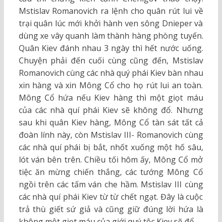
Mstislav Romanovich ra lệnh cho quân rút lui về
trại quân lúc mới khởi hành ven sông Dnieper và
dùng xe vây quanh làm thành hàng phòng tuyến.
Quân Kiev đánh nhau 3 ngày thì hết nước uống.
Chuyện phải đến cuối cùng cũng đến, Mstislav
Romanovich cùng các nhà quý phái Kiev bàn nhau
xin hàng và xin Mông Cổ cho họ rút lui an toàn.
Mông Cổ hứa nếu Kiev hàng thì một giọt máu
của các nhà quí phái Kiev sẽ không đổ. Nhưng
sau khi quân Kiev hàng, Mông Cổ tàn sát tất cả
đoàn lính này, còn Mstislav III- Romanovich cùng
các nhà quí phái bị bắt, nhốt xuống một hố sâu,
lót ván bên trên. Chiều tối hôm ấy, Mông Cổ mở
tiệc ăn mừng chiến thắng, các tướng Mông Cổ
ngồi trên các tấm ván che hầm. Mstislav III cùng
các nhà quí phái Kiev từ từ chết ngạt. Đây là cuộc
trả thù giết sứ giả và cũng giữ đúng lời hứa là
không một giọt máu của giới quý tộc Kiev sẽ đổ.