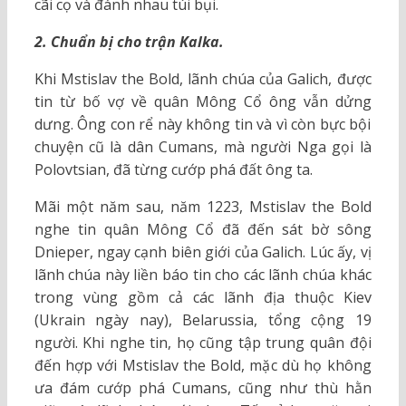
cãi cọ và đánh nhau túi bụi.
2. Chuẩn bị cho trận Kalka.
Khi Mstislav the Bold, lãnh chúa của Galich, được
tin từ bố vợ về quân Mông Cổ ông vẫn dửng
dưng. Ông con rể này không tin và vì còn bực bội
chuyện cũ là dân Cumans, mà người Nga gọi là
Polovtsian, đã từng cướp phá đất ông ta.
Mãi một năm sau, năm 1223, Mstislav the Bold
nghe tin quân Mông Cổ đã đến sát bờ sông
Dnieper, ngay cạnh biên giới của Galich. Lúc ấy, vị
lãnh chúa này liền báo tin cho các lãnh chúa khác
trong vùng gồm cả các lãnh địa thuộc Kiev
(Ukrain ngày nay), Belarussia, tổng cộng 19
người. Khi nghe tin, họ cũng tập trung quân đội
đến hợp với Mstislav the Bold, mặc dù họ không
ưa đám cướp phá Cumans, cũng như thù hằn