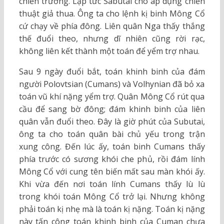
chiến trường. Lập tức Sabutai cho áp dụng chiến
thuật giả thua. Ông ta cho lệnh kị binh Mông Cổ
cứ chạy về phía đông. Liên quân Nga thấy thắng
thế đuổi theo, nhưng dĩ nhiên cũng rời rạc,
không liên kết thành một toán để yểm trợ nhau.
Sau 9 ngày đuổi bắt, toán khinh binh của đám
người Polovtsian (Cumans) và Volhynian đã bỏ xa
toán vũ khí nặng yểm trợ. Quân Mông Cổ rút qua
cầu để sang bờ đông; đám khinh binh của liên
quân vẫn đuổi theo. Đây là giờ phút của Subutai,
ông ta cho toán quân bài chủ yếu trong trận
xung công. Đến lúc ấy, toán binh Cumans thấy
phía trước có sương khói che phủ, rồi đám lính
Mông Cổ với cung tên biến mất sau màn khói ấy.
Khi vừa đến nơi toán lính Cumans thấy lù lù
trong khói toán Mông Cổ trở lại. Nhưng không
phải toán kị nhẹ mà là toán kị nặng. Toán kị nặng
này tấn công toán khinh binh của Cuman chưa