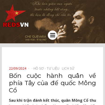
Kênh chia sẻ tri thức cộng đồng
Menu
⠀
POSTED
22/09/2024
HỒ SƠ - TƯ LIỆU⠀
LỊCH SỬ⠀
ON
Bốn cuộc hành quân về
phía Tây của đế quốc Mông
Cổ
Sau khi trận đánh kết thúc, quân Mông Cổ thu