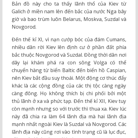
Bản đồ này cho ta thấy lãnh thổ của Kiev từ
Galich ở miền nam lên đến bắc của nước Nga bây
giờ và bao trùm luôn Belarus, Moskva, Suzdal và
Novgorod.
Đến thế kỉ XI, vì nạn cướp bóc của đám Cumans,
nhiều dân rời Kiev lên định cư ở phần đất phía
bắc thuộc Novgorod và Suzdal. Đồng thời dân nơi
dây lại khám phá ra con sông Volga có thể
chuyển hàng từ biển Baltic đến biển hồ Caspian,
nên Kiev bắt đầu suy thoái. Một động cơ thúc đẩy
khác là các cộng đồng của các thị tộc càng ngày
càng đông. Họ không thích bị chi phối bởi một
thủ lãnh ở xa và phức tạp. Đến thế kỉ XII, Kiev tuy
còn mạnh nhưng so với trước thì thua xa. Kiev lúc
này đã chia ra làm 64 lãnh địa mà hai lãnh địa
mạnh nhất ngoài Kiev là Suzdal và Novgorod. Các
lãnh địa này cũng rơi vào tình trạng cũ là lục đục,