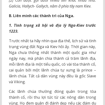
[2] Còn được gọi dưới nhiều tên khác nhau như:
Galicia, Hallych- Gallych, nằm ở phía tây nam Kiev.
B. Liên minh các thành trì của Nga.
1. Tình trạng xã hội và địa lý Nga-Kiev trước
1223.
Trước nhất ta hãy nhìn qua địa thế, lịch sử và tình
trạng vùng đất Nga và Kiev hồi ấy. Thời gian này,
Nga chưa thống nhất thành một quốc gia như
ngày nay, mà phân chia thành cả trăm lãnh địa,
mỗi lãnh địa là một tiểu quốc, có vài tòa thành cổ,
cai quản bởi một lãnh chúa tự xưng là prince –
lãnh chúa. Tất cả dân vùng này đều là gốc Slave
và Viking.
Các lãnh chúa thường đóng quân trong tòa
thành cổ, rồi thu lợi tức từ các nông dân trong
vùng. Họ đem quân đi đánh dẹp nếu các đám du