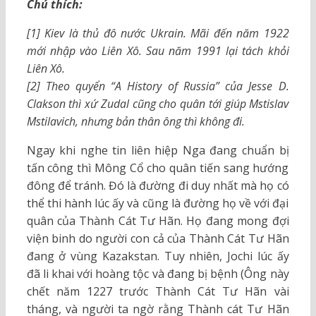
Chú thích:
[1] Kiev là thủ đô nước Ukrain. Mãi đến năm 1922
mới nhập vào Liên Xô. Sau năm 1991 lại tách khỏi
Liên Xô.
[2] Theo quyển “A History of Russia” của Jesse D.
Clakson thì xứ Zudal cũng cho quân tới giúp Mstislav
Mstilavich, nhưng bản thân ông thì không đi.
Ngay khi nghe tin liên hiệp Nga đang chuẩn bị
tấn công thì Mông Cổ cho quân tiến sang hướng
đông để tránh. Đó là đường đi duy nhất mà họ có
thể thi hành lúc ấy và cũng là đường họ về với đại
quân của Thành Cát Tư Hãn. Họ đang mong đợi
viện binh do người con cả của Thành Cát Tư Hãn
đang ở vùng Kazakstan. Tuy nhiên, Jochi lúc ấy
đã li khai với hoàng tộc và đang bị bệnh (Ông này
chết năm 1227 trước Thành Cát Tư Hãn vài
tháng, và người ta ngờ rằng Thành cát Tư Hãn