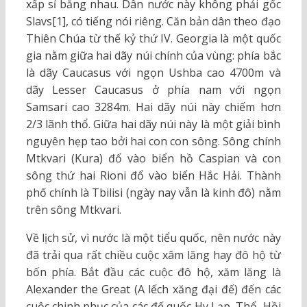
xấp sỉ bằng nhau. Dân nước này không phải gốc
Slavs
[1], có tiếng nói riêng. Căn bản dân theo đạo
Thiên Chúa từ thế kỷ thứ IV. Georgia là một quốc
gia nằm giữa hai dãy núi chính của vùng: phía bắc
là dãy Caucasus với ngọn Ushba cao 4700m và
dãy Lesser Caucasus ở phía nam với ngọn
Samsari cao 3284m. Hai dãy núi này chiếm hơn
2/3 lãnh thổ. Giữa hai dãy núi này là một giải bình
nguyên hẹp tao bởi hai con con sông. Sông chính
Mtkvari (Kura) đổ vào biển hồ Caspian và con
sông thứ hai Rioni đổ vào biển Hắc Hải. Thành
phố chính là Tbilisi (ngày nay vẫn là kinh đô) nằm
trên sông Mtkvari.
Về lịch sử, vì nước là một tiểu quốc, nên nước này
đã trải qua rất chiều cuộc xâm lăng hay đô hộ từ
bốn phía. Bắt đầu các cuộc đô hộ, xăm lăng là
Alexander the Great (A lếch xăng đại đế) đến các
cuộc chinh phục của các đế quốc Hy Lạp, Thổ, Hồi