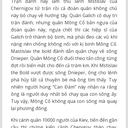
Trận đánh này làm thủ lãnh Mstislav của
Chernigov tử trận rồi cả đoàn quân không chủ
này bỏ chạy về hướng tây. Quân Galich cố duy trì
trận đánh, nhưng quân Mông Cổ bắn ngựa của
đoàn quân này, ngựa chết thì các hiệp sĩ của
Galich trở thành bộ binh, mà phải đeo các vũ khí
nặng nên chống không nổi với kị binh Mông Cổ.
Mastislav the bold đành dẫn quân chạy về sông
Dnieper. Quân Mông Cổ đuổi theo tấn công từng
đợt rồi biến mất cho đến cả trăm km. Khi Mstislav
the Bold vượt được sông Dnieper, ông cho lệnh
phá hủy tất cả thuyền bè mà ông tìm thấy. Tuy
nhiên người hùng “Can Đảm” này nhận ra rằng
ông là người duy nhất bỏ chạy qua con sông ấy.
Tuy vậy, Mông Cổ không qua con sông mà quay
lại phương đông.
Khi cánh quân 10000 người của Kiev, tiến đến gần
cầu thì chứng kiến cảnh Chenigov tháo chạy.